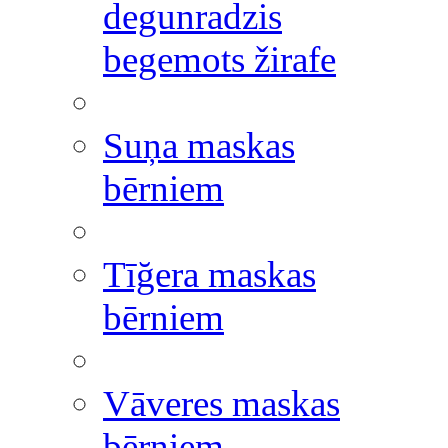
degunradzis
begemots žirafe
Suņa maskas
bērniem
Tīğera maskas
bērniem
Vāveres maskas
bērniem