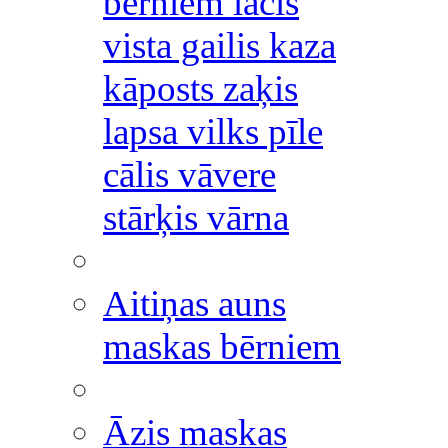
bērniem lācis
vista gailis kaza
kāposts zaķis
lapsa vilks pīle
cālis vāvere
stārķis vārna
Aitiņas auns
maskas bērniem
Āzis maskas