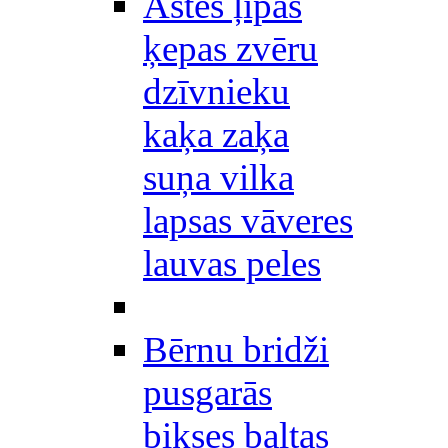
Astes ļipas
ķepas zvēru
dzīvnieku
kaķa zaķa
suņa vilka
lapsas vāveres
lauvas peles
Bērnu bridži
pusgarās
bikses baltas