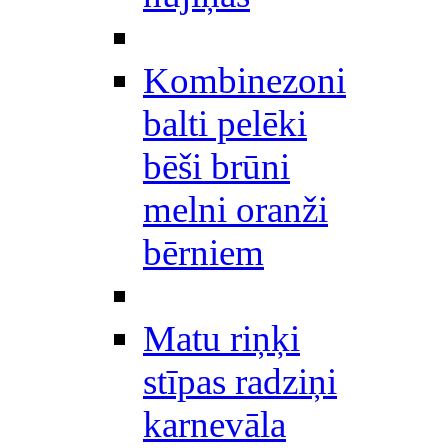
Kombinezoni
balti pelēki
bēši brūni
melni oranži
bērniem
Matu riņķi
stīpas radziņi
karnevāla