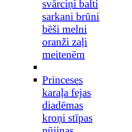
svārciņi balti
sarkani brūni
bēši melni
oranži zaļi
meitenēm
Princeses
karaļa fejas
diadēmas
kroņi stīpas
nūjiņas