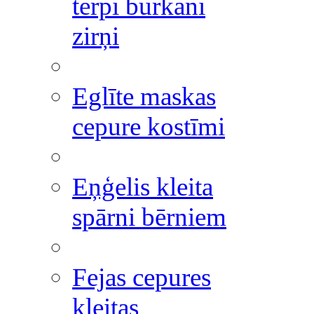
tērpi burkāni
zirņi
Eglīte maskas
cepure kostīmi
Eņģelis kleita
spārni bērniem
Fejas cepures
kleitas