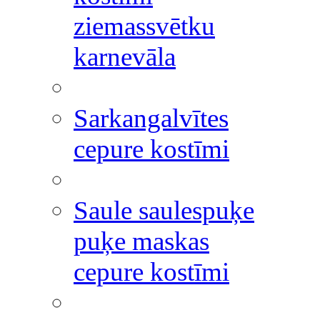
ziemassvētku
karnevāla
Sarkangalvītes
cepure kostīmi
Saule saulespuķe
puķe maskas
cepure kostīmi