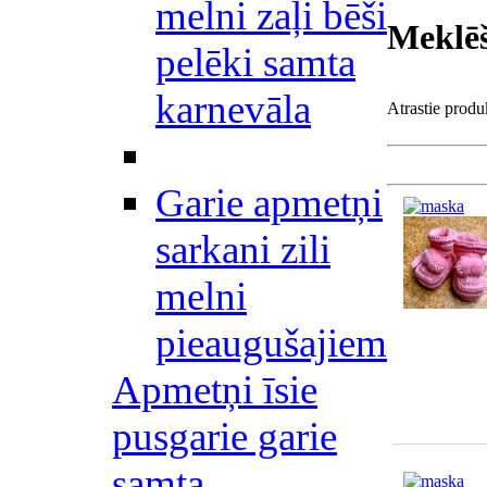
melni zaļi bēši
Meklēš
pelēki samta
karnevāla
Atrastie produ
Garie apmetņi
sarkani zili
melni
pieaugušajiem
Apmetņi īsie
pusgarie garie
samta