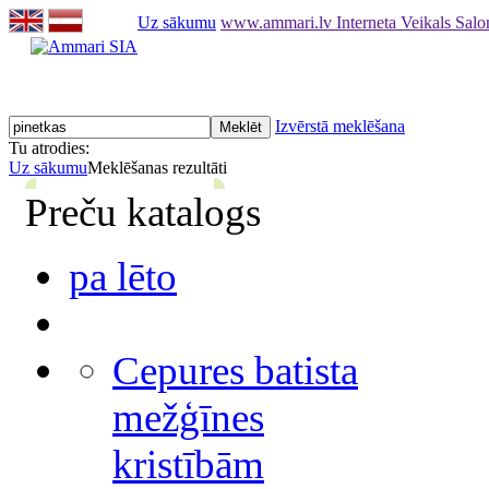
Uz sākumu
www.ammari.lv Interneta Veikals Sal
Izvērstā meklēšana
Tu atrodies:
Uz sākumu
Meklēšanas rezultāti
Preču katalogs
pa lēto
Cepures batista
mežģīnes
kristībām