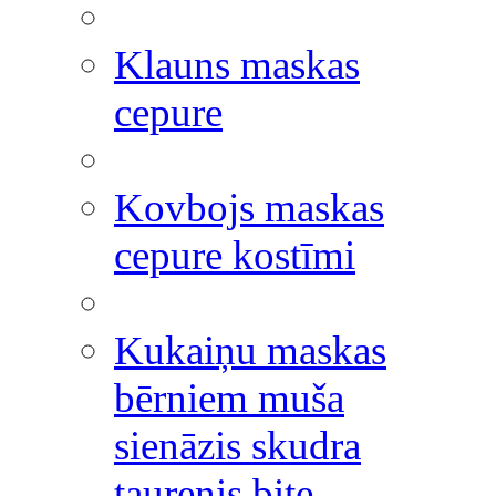
Klauns maskas
cepure
Kovbojs maskas
cepure kostīmi
Kukaiņu maskas
bērniem muša
sienāzis skudra
taurenis bite