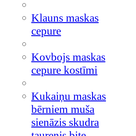
Klauns maskas
cepure
Kovbojs maskas
cepure kostīmi
Kukaiņu maskas
bērniem muša
sienāzis skudra
taurenis bite