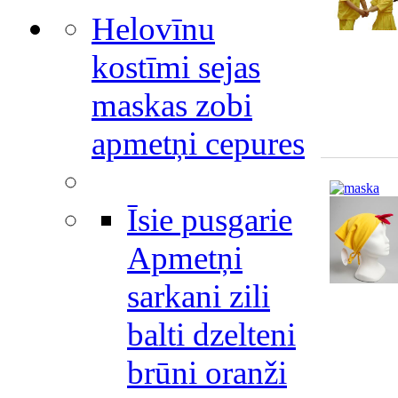
Helovīnu
kostīmi sejas
maskas zobi
apmetņi cepures
Īsie pusgarie
Apmetņi
sarkani zili
balti dzelteni
brūni oranži