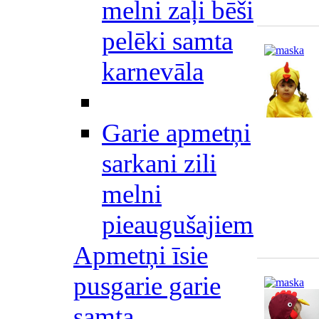
melni zaļi bēši
pelēki samta
karnevāla
Garie apmetņi
sarkani zili
melni
pieaugušajiem
Apmetņi īsie
pusgarie garie
samta