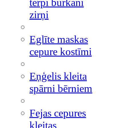
tērpi burkāni
zirņi
Eglīte maskas
cepure kostīmi
Eņģelis kleita
spārni bērniem
Fejas cepures
kleitas