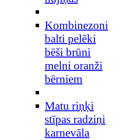
Kombinezoni
balti pelēki
bēši brūni
melni oranži
bērniem
Matu riņķi
stīpas radziņi
karnevāla