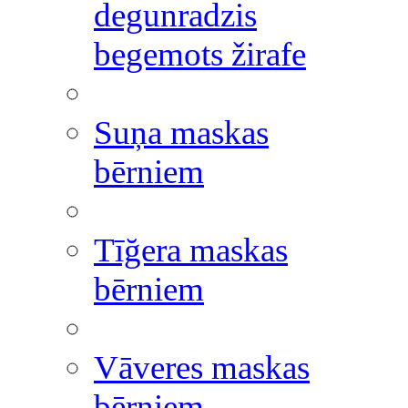
degunradzis
begemots žirafe
Suņa maskas
bērniem
Tīğera maskas
bērniem
Vāveres maskas
bērniem