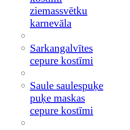
ziemassvētku
karnevāla
Sarkangalvītes
cepure kostīmi
Saule saulespuķe
puķe maskas
cepure kostīmi