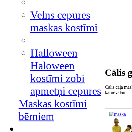
Velns cepures
maskas kostīmi
Halloween
Haloween
Cālis 
kostīmi zobi
Cālis cāļa ma
apmetņi cepures
karnevālam
Maskas kostīmi
bērniem