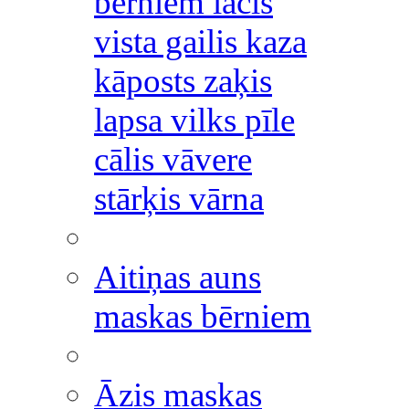
bērniem lācis
vista gailis kaza
kāposts zaķis
lapsa vilks pīle
cālis vāvere
stārķis vārna
Aitiņas auns
maskas bērniem
Āzis maskas