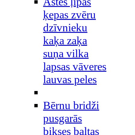
Astes ļipas
ķepas zvēru
dzīvnieku
kaķa zaķa
suņa vilka
lapsas vāveres
lauvas peles
Bērnu bridži
pusgarās
bikses baltas