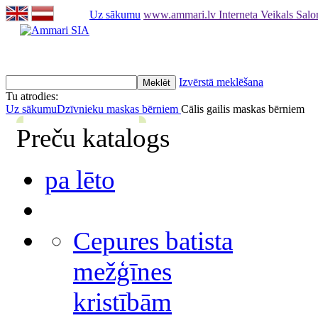
Uz sākumu
www.ammari.lv Interneta Veikals Sal
Izvērstā meklēšana
Tu atrodies:
Uz sākumu
Dzīvnieku maskas bērniem
Cālis gailis maskas bērniem
Preču katalogs
pa lēto
Cepures batista
mežģīnes
kristībām