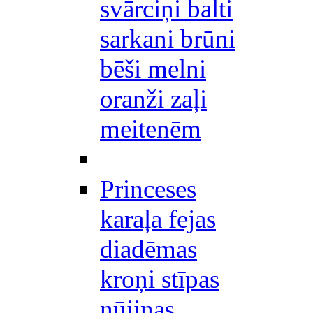
svārciņi balti
sarkani brūni
bēši melni
oranži zaļi
meitenēm
Princeses
karaļa fejas
diadēmas
kroņi stīpas
nūjiņas