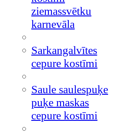
ziemassvētku
karnevāla
Sarkangalvītes
cepure kostīmi
Saule saulespuķe
puķe maskas
cepure kostīmi