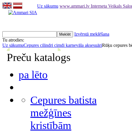
Uz sākumu
www.ammari.lv Interneta Veikals Sal
Izvērstā meklēšana
Tu atrodies:
Uz sākumu
Cepures cilindri cimdi karnevāla aksesuāri
Rūķu cepures bē
Preču katalogs
pa lēto
Cepures batista
mežģīnes
kristībām