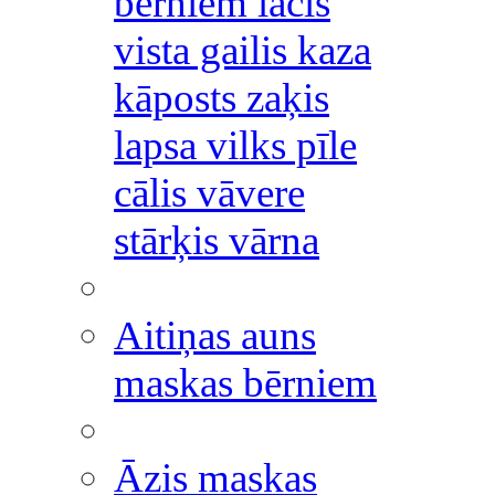
bērniem lācis
vista gailis kaza
kāposts zaķis
lapsa vilks pīle
cālis vāvere
stārķis vārna
Aitiņas auns
maskas bērniem
Āzis maskas