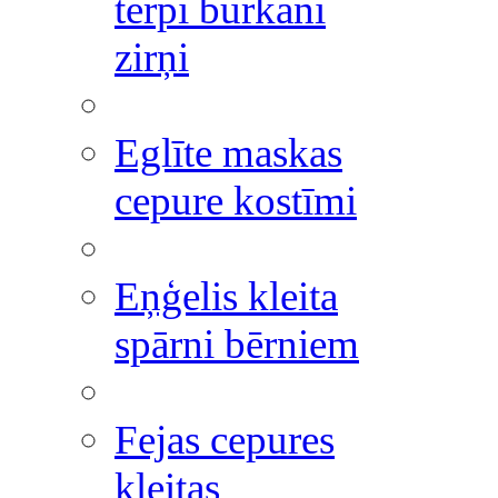
tērpi burkāni
zirņi
Eglīte maskas
cepure kostīmi
Eņģelis kleita
spārni bērniem
Fejas cepures
kleitas