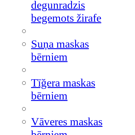
degunradzis
begemots žirafe
Suņa maskas
bērniem
Tīğera maskas
bērniem
Vāveres maskas
bērniem