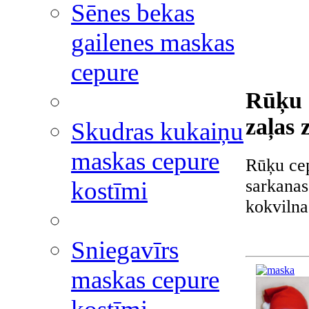
Sēnes bekas
gailenes maskas
cepure
Rūķu 
zaļas 
Skudras kukaiņu
maskas cepure
Rūķu cep
sarkanas
kostīmi
kokvilna
Sniegavīrs
maskas cepure