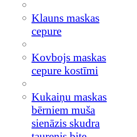
Klauns maskas
cepure
Kovbojs maskas
cepure kostīmi
Kukaiņu maskas
bērniem muša
sienāzis skudra
taurenis bite