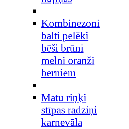
Kombinezoni
balti pelēki
bēši brūni
melni oranži
bērniem
Matu riņķi
stīpas radziņi
karnevāla