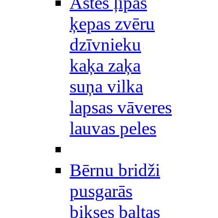
Astes ļipas
ķepas zvēru
dzīvnieku
kaķa zaķa
suņa vilka
lapsas vāveres
lauvas peles
Bērnu bridži
pusgarās
bikses baltas