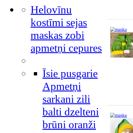
Helovīnu
kostīmi sejas
maskas zobi
apmetņi cepures
Īsie pusgarie
Apmetņi
sarkani zili
balti dzelteni
brūni oranži