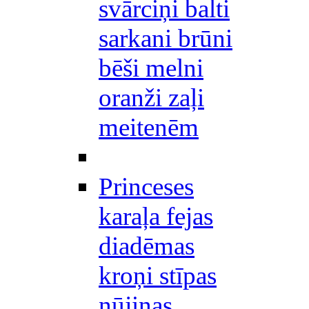
svārciņi balti
sarkani brūni
bēši melni
oranži zaļi
meitenēm
Princeses
karaļa fejas
diadēmas
kroņi stīpas
nūjiņas