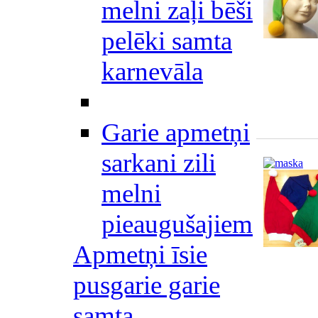
melni zaļi bēši
pelēki samta
karnevāla
Garie apmetņi
sarkani zili
melni
pieaugušajiem
Apmetņi īsie
pusgarie garie
samta