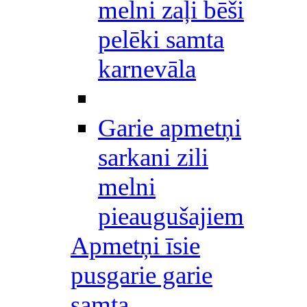
melni zaļi bēši
pelēki samta
karnevāla
Garie apmetņi
sarkani zili
melni
pieaugušajiem
Apmetņi īsie
pusgarie garie
samta