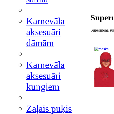
Super
Karnevāla
aksesuāri
Supermena sup
dāmām
Karnevāla
aksesuāri
kungiem
Zaļais pūķis