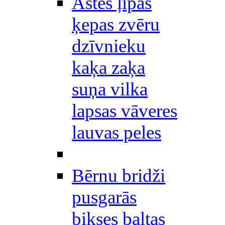
Astes ļipas
ķepas zvēru
dzīvnieku
kaķa zaķa
suņa vilka
lapsas vāveres
lauvas peles
Bērnu bridži
pusgarās
bikses baltas