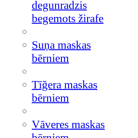
degunradzis
begemots žirafe
Suņa maskas
bērniem
Tīğera maskas
bērniem
Vāveres maskas
bērniem