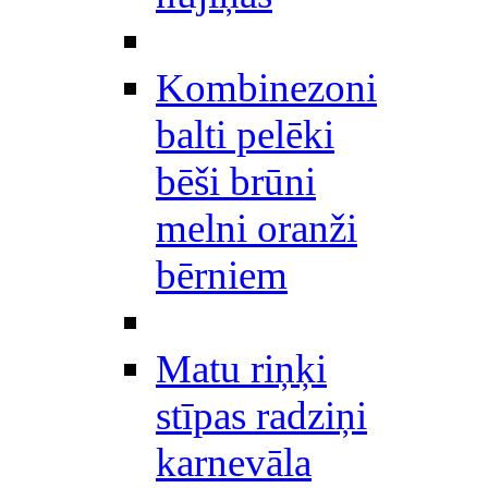
Kombinezoni
balti pelēki
bēši brūni
melni oranži
bērniem
Matu riņķi
stīpas radziņi
karnevāla