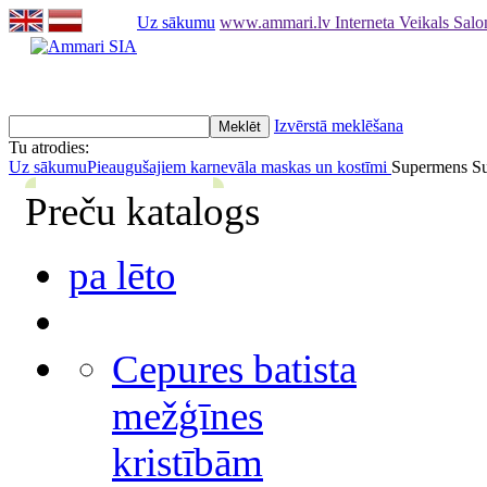
Uz sākumu
www.ammari.lv Interneta Veikals Sal
Izvērstā meklēšana
Tu atrodies:
Uz sākumu
Pieaugušajiem karnevāla maskas un kostīmi
Supermens S
Preču katalogs
pa lēto
Cepures batista
mežģīnes
kristībām