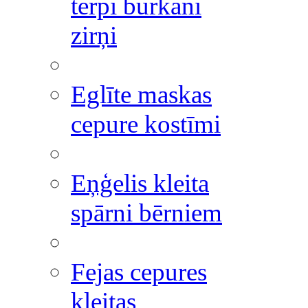
tērpi burkāni
zirņi
Eglīte maskas
cepure kostīmi
Eņģelis kleita
spārni bērniem
Fejas cepures
kleitas