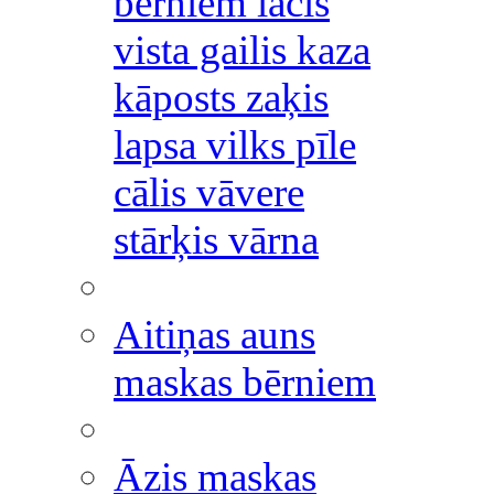
bērniem lācis
vista gailis kaza
kāposts zaķis
lapsa vilks pīle
cālis vāvere
stārķis vārna
Aitiņas auns
maskas bērniem
Āzis maskas