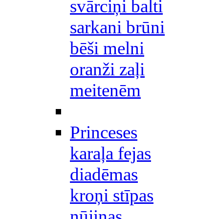
svārciņi balti
sarkani brūni
bēši melni
oranži zaļi
meitenēm
Princeses
karaļa fejas
diadēmas
kroņi stīpas
nūjiņas