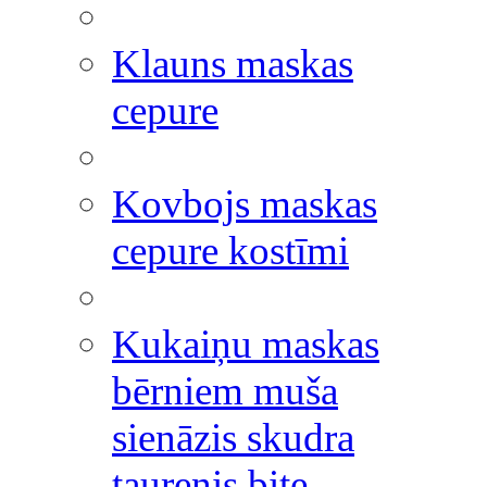
Klauns maskas
cepure
Kovbojs maskas
cepure kostīmi
Kukaiņu maskas
bērniem muša
sienāzis skudra
taurenis bite