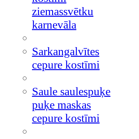
ziemassvētku
karnevāla
Sarkangalvītes
cepure kostīmi
Saule saulespuķe
puķe maskas
cepure kostīmi