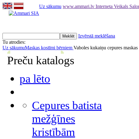
Uz sākumu
www.ammari.lv Interneta Veikals Sal
Izvērstā meklēšana
Tu atrodies:
Uz sākumu
Maskas kostīmi bērniem
Vaboles kukaiņu cepures maskas
Preču katalogs
pa lēto
Cepures batista
mežģīnes
kristībām