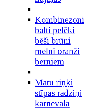
Kombinezoni
balti pelēki
bēši brūni
melni oranži
bērniem
Matu riņķi
stīpas radziņi
karnevāla