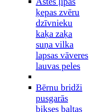
Astes ļipas
ķepas zvēru
dzīvnieku
kaķa zaķa
suņa vilka
lapsas vāveres
lauvas peles
Bērnu bridži
pusgarās
bikses baltas