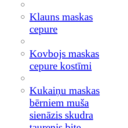
Klauns maskas
cepure
Kovbojs maskas
cepure kostīmi
Kukaiņu maskas
bērniem muša
sienāzis skudra
taurenis bite