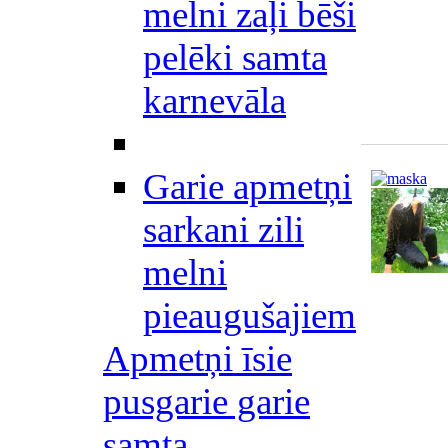
melni zaļi bēši
pelēki samta
karnevāla
Garie apmetņi
sarkani zili
melni
pieaugušajiem
Apmetņi īsie
pusgarie garie
samta