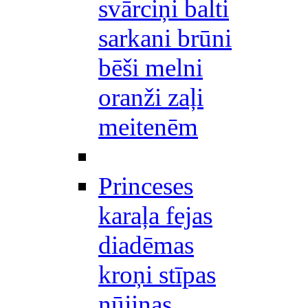
svārciņi balti
sarkani brūni
bēši melni
oranži zaļi
meitenēm
Princeses
karaļa fejas
diadēmas
kroņi stīpas
nūjiņas