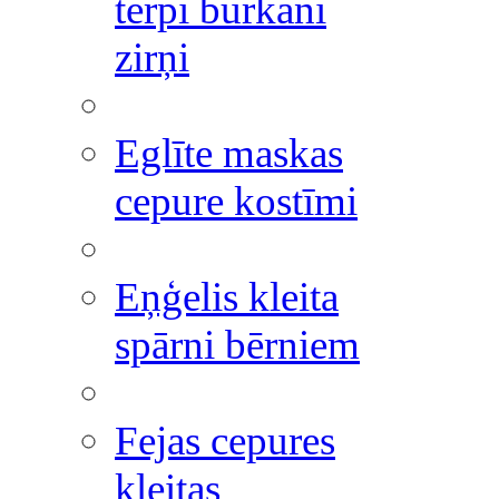
tērpi burkāni
zirņi
Eglīte maskas
cepure kostīmi
Eņģelis kleita
spārni bērniem
Fejas cepures
kleitas