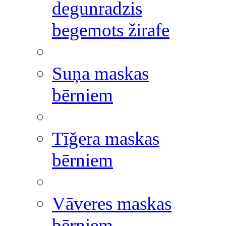
degunradzis
begemots žirafe
Suņa maskas
bērniem
Tīğera maskas
bērniem
Vāveres maskas
bērniem