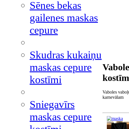
Sēnes bekas
gailenes maskas
cepure
Skudras kukaiņu
maskas cepure
Vabole
kostīm
kostīmi
Vaboles vaboļ
karnevālam
Sniegavīrs
maskas cepure