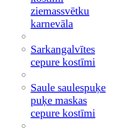
ziemassvētku
karnevāla
Sarkangalvītes
cepure kostīmi
Saule saulespuķe
puķe maskas
cepure kostīmi