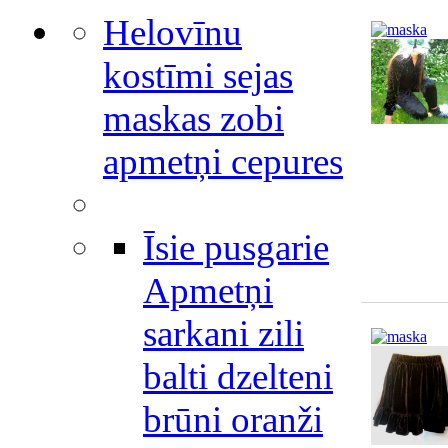
Helovīnu
kostīmi sejas
maskas zobi
apmetņi cepures
Īsie pusgarie
Apmetņi
sarkani zili
balti dzelteni
brūni oranži