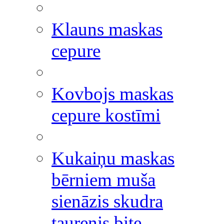
Klauns maskas
cepure
Kovbojs maskas
cepure kostīmi
Kukaiņu maskas
bērniem muša
sienāzis skudra
taurenis bite