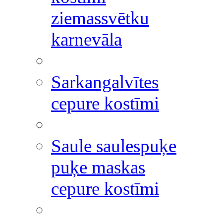
ziemassvētku
karnevāla
Sarkangalvītes
cepure kostīmi
Saule saulespuķe
puķe maskas
cepure kostīmi