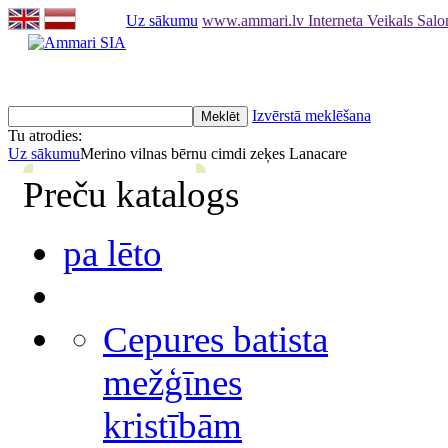
Uz sākumu
www.ammari.lv Interneta Veikals Sal
Izvērstā meklēšana
Tu atrodies:
Uz sākumu
Merino vilnas bērnu cimdi zeķes Lanacare
Preču katalogs
pa lēto
Cepures batista
mežģīnes
kristībām