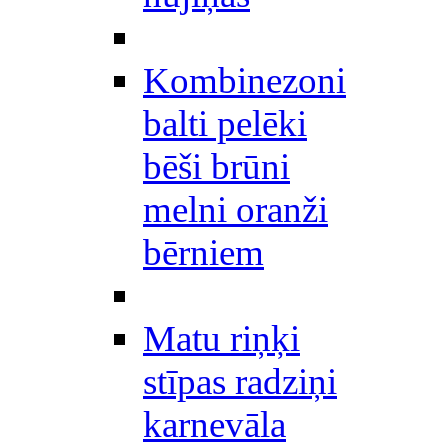
Kombinezoni
balti pelēki
bēši brūni
melni oranži
bērniem
Matu riņķi
stīpas radziņi
karnevāla