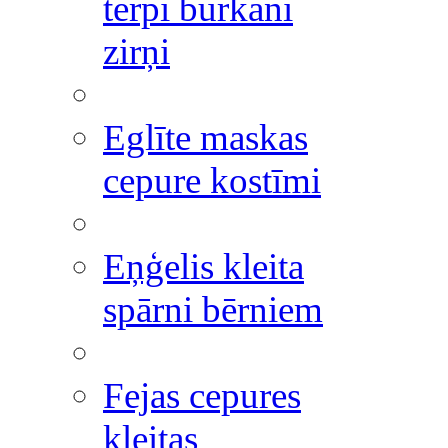
tērpi burkāni
zirņi
Eglīte maskas
cepure kostīmi
Eņģelis kleita
spārni bērniem
Fejas cepures
kleitas