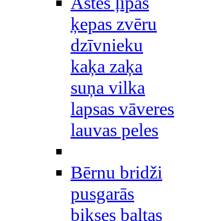
Astes ļipas
ķepas zvēru
dzīvnieku
kaķa zaķa
suņa vilka
lapsas vāveres
lauvas peles
Bērnu bridži
pusgarās
bikses baltas