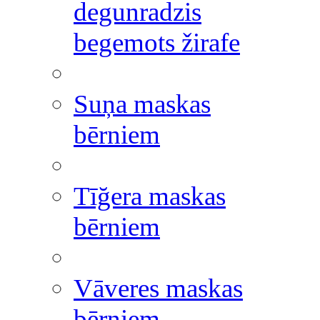
degunradzis
begemots žirafe
Suņa maskas
bērniem
Tīğera maskas
bērniem
Vāveres maskas
bērniem