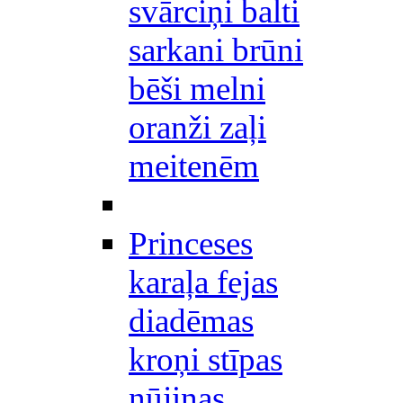
svārciņi balti
sarkani brūni
bēši melni
oranži zaļi
meitenēm
Princeses
karaļa fejas
diadēmas
kroņi stīpas
nūjiņas