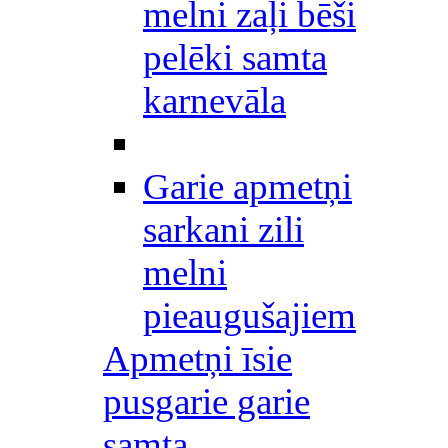
melni zaļi bēši
pelēki samta
karnevāla
Garie apmetņi
sarkani zili
melni
pieaugušajiem
Apmetņi īsie
pusgarie garie
samta