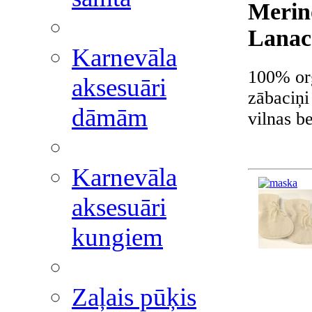
Merino
Lanac
Karnevāla
100% or
aksesuāri
zābaciņi
dāmām
vilnas b
Karnevāla
aksesuāri
kungiem
Zaļais pūķis