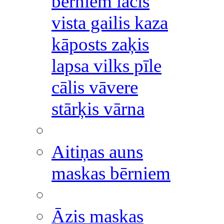
bērniem lācis
vista gailis kaza
kāposts zaķis
lapsa vilks pīle
cālis vāvere
stārķis vārna
Aitiņas auns
maskas bērniem
Āzis maskas