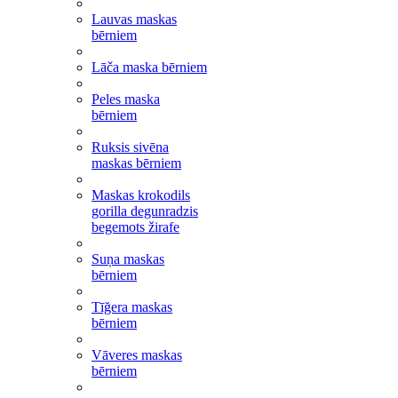
Lauvas maskas
bērniem
Lāča maska bērniem
Peles maska
bērniem
Ruksis sivēna
maskas bērniem
Maskas krokodils
gorilla degunradzis
begemots žirafe
Suņa maskas
bērniem
Tīğera maskas
bērniem
Vāveres maskas
bērniem