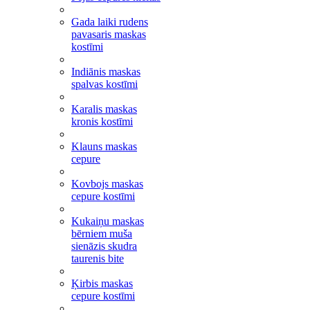
Gada laiki rudens
pavasaris maskas
kostīmi
Indiānis maskas
spalvas kostīmi
Karalis maskas
kronis kostīmi
Klauns maskas
cepure
Kovbojs maskas
cepure kostīmi
Kukaiņu maskas
bērniem muša
sienāzis skudra
taurenis bite
Ķirbis maskas
cepure kostīmi