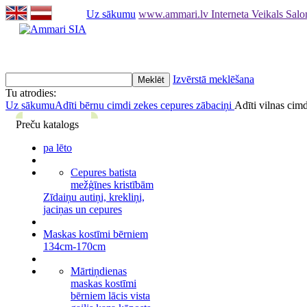
Uz sākumu
www.ammari.lv Interneta Veikals Sal
Izvērstā meklēšana
Tu atrodies:
Uz sākumu
Adīti bērnu cimdi zekes cepures zābaciņi
Adīti vilnas cimd
Preču katalogs
pa lēto
Cepures batista
mežģīnes kristībām
Zīdaiņu autiņi, krekliņi,
jaciņas un cepures
Maskas kostīmi bērniem
134cm-170cm
Mārtiņdienas
maskas kostīmi
bērniem lācis vista