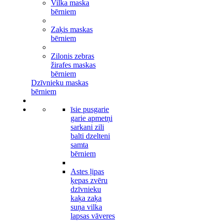
Vilka maska
bērniem
Zaķis maskas
bērniem
Zilonis zebras
žirafes maskas
bērniem
Dzīvnieku maskas
bērniem
īsie pusgarie
garie apmetņi
sarkani zili
balti dzelteni
samta
bērniem
Astes ļipas
ķepas zvēru
dzīvnieku
kaķa zaķa
suņa vilka
lapsas vāveres