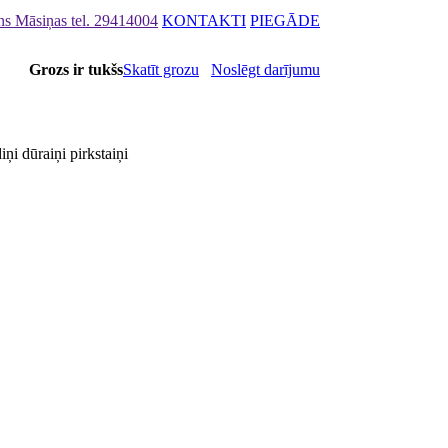
ons Māsiņas
tel. 29414004
KONTAKTI
PIEGĀDE
Grozs ir tukšs
Skatīt grozu
Noslēgt darījumu
iņi dūraiņi pirkstaiņi