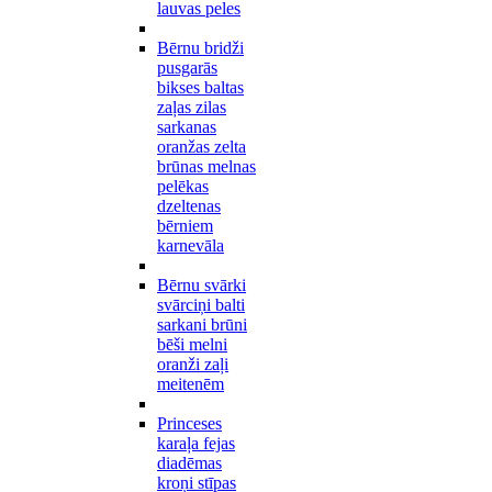
lauvas peles
Bērnu bridži
pusgarās
bikses baltas
zaļas zilas
sarkanas
oranžas zelta
brūnas melnas
pelēkas
dzeltenas
bērniem
karnevāla
Bērnu svārki
svārciņi balti
sarkani brūni
bēši melni
oranži zaļi
meitenēm
Princeses
karaļa fejas
diadēmas
kroņi stīpas