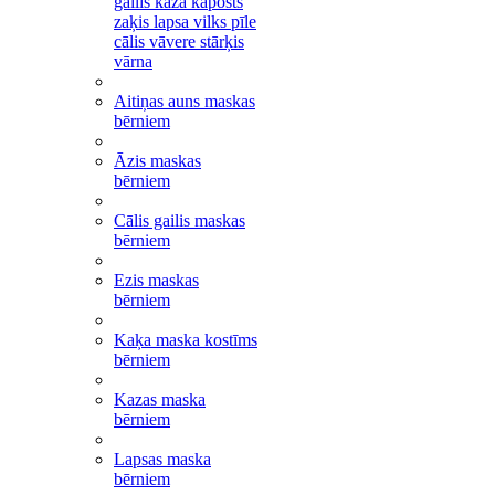
gailis kaza kāposts
zaķis lapsa vilks pīle
cālis vāvere stārķis
vārna
Aitiņas auns maskas
bērniem
Āzis maskas
bērniem
Cālis gailis maskas
bērniem
Ezis maskas
bērniem
Kaķa maska kostīms
bērniem
Kazas maska
bērniem
Lapsas maska
bērniem