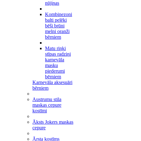
nūjiņas
Kombinezoni
balti pelēki
bēši brūni
melni oranži
bērniem
Matu riņķi
stīpas radziņi
karnevāla
masku
piederumi
bērniem
Karnevāla aksesuāri
bērniem
Austrumu stila
maskas cepure
kostīmi
Āksts Jokers maskas
cepure
Ārsta kostīms