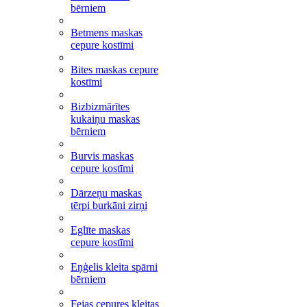
bērniem
Betmens maskas
cepure kostīmi
Bites maskas cepure
kostīmi
Bizbizmārītes
kukaiņu maskas
bērniem
Burvis maskas
cepure kostīmi
Dārzeņu maskas
tērpi burkāni zirņi
Eglīte maskas
cepure kostīmi
Eņģelis kleita spārni
bērniem
Fejas cepures kleitas