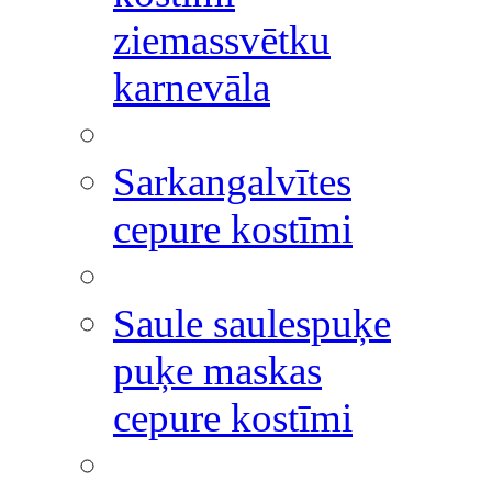
ziemassvētku
karnevāla
Sarkangalvītes
cepure kostīmi
Saule saulespuķe
puķe maskas
cepure kostīmi