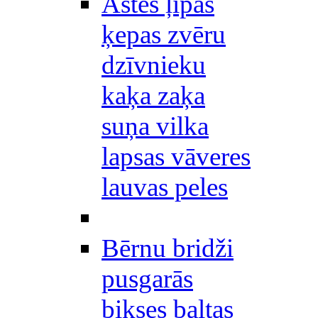
Astes ļipas
ķepas zvēru
dzīvnieku
kaķa zaķa
suņa vilka
lapsas vāveres
lauvas peles
Bērnu bridži
pusgarās
bikses baltas