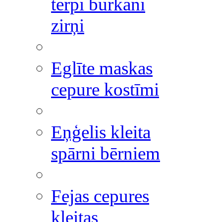
tērpi burkāni
zirņi
Eglīte maskas
cepure kostīmi
Eņģelis kleita
spārni bērniem
Fejas cepures
kleitas