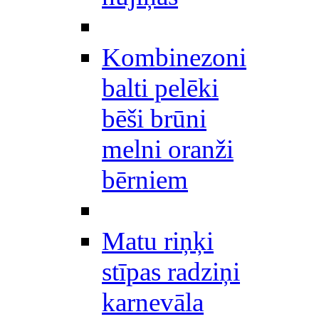
Kombinezoni
balti pelēki
bēši brūni
melni oranži
bērniem
Matu riņķi
stīpas radziņi
karnevāla