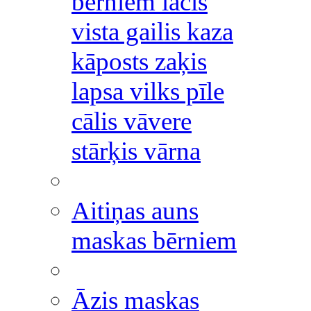
bērniem lācis
vista gailis kaza
kāposts zaķis
lapsa vilks pīle
cālis vāvere
stārķis vārna
Aitiņas auns
maskas bērniem
Āzis maskas