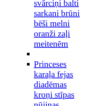
svārciņi balti
sarkani brūni
bēši melni
oranži zaļi
meitenēm
Princeses
karaļa fejas
diadēmas
kroņi stīpas
nūjiņas