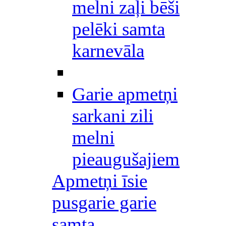
melni zaļi bēši
pelēki samta
karnevāla
Garie apmetņi
sarkani zili
melni
pieaugušajiem
Apmetņi īsie
pusgarie garie
samta