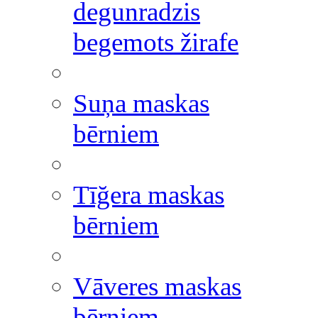
degunradzis
begemots žirafe
Suņa maskas
bērniem
Tīğera maskas
bērniem
Vāveres maskas
bērniem