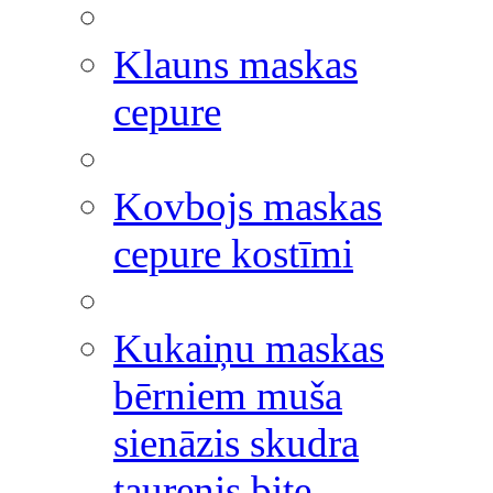
Klauns maskas
cepure
Kovbojs maskas
cepure kostīmi
Kukaiņu maskas
bērniem muša
sienāzis skudra
taurenis bite