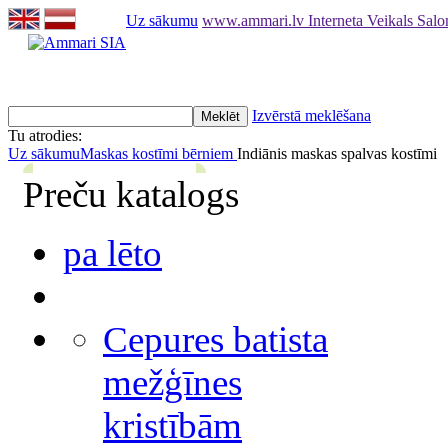
Uz sākumu
www.ammari.lv Interneta Veikals Sal
Izvērstā meklēšana
Tu atrodies:
Uz sākumu
Maskas kostīmi bērniem
Indiānis maskas spalvas kostīm
Preču katalogs
pa lēto
Cepures batista
mežģīnes
kristībām