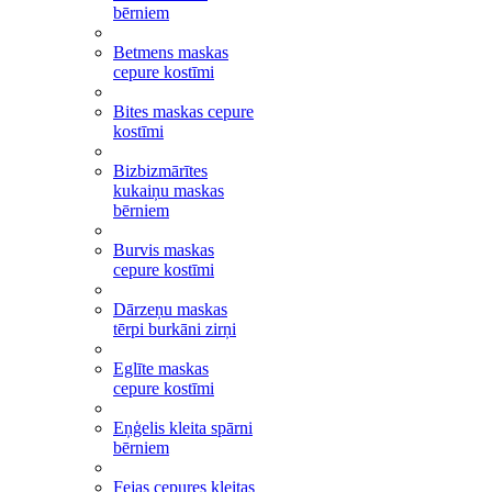
bērniem
Betmens maskas
cepure kostīmi
Bites maskas cepure
kostīmi
Bizbizmārītes
kukaiņu maskas
bērniem
Burvis maskas
cepure kostīmi
Dārzeņu maskas
tērpi burkāni zirņi
Eglīte maskas
cepure kostīmi
Eņģelis kleita spārni
bērniem
Fejas cepures kleitas