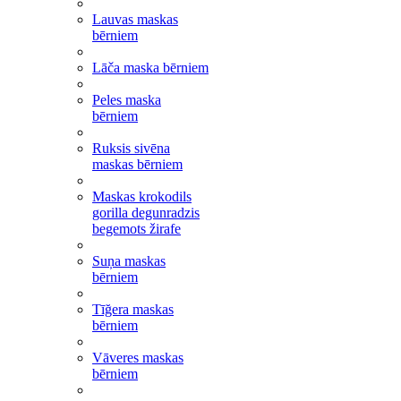
Lauvas maskas
bērniem
Lāča maska bērniem
Peles maska
bērniem
Ruksis sivēna
maskas bērniem
Maskas krokodils
gorilla degunradzis
begemots žirafe
Suņa maskas
bērniem
Tīğera maskas
bērniem
Vāveres maskas
bērniem