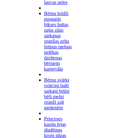
lauvas peles
Bērnu bridži
pusgarās
bikses baltas
zaļas zilas
sarkanas
oranžas zelta
brūnas melnas
pelēkas
dzeltenas
bērniem
karnevāla
Bērnu svārki
svārciņi balti
sarkani brūni
bēši melni
oranži zaļi
meitenēm
Princeses
karaļa fejas
diadēmas
kroņi stīpas