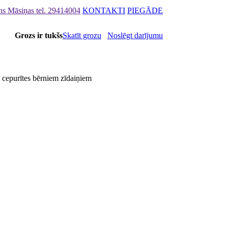
ons Māsiņas
tel. 29414004
KONTAKTI
PIEGĀDE
Grozs ir tukšs
Skatīt grozu
Noslēgt darījumu
s cepurītes bērniem zīdaiņiem