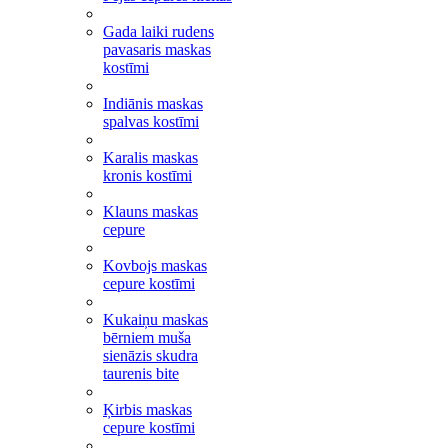
Gada laiki rudens
pavasaris maskas
kostīmi
Indiānis maskas
spalvas kostīmi
Karalis maskas
kronis kostīmi
Klauns maskas
cepure
Kovbojs maskas
cepure kostīmi
Kukaiņu maskas
bērniem muša
sienāzis skudra
taurenis bite
Ķirbis maskas
cepure kostīmi