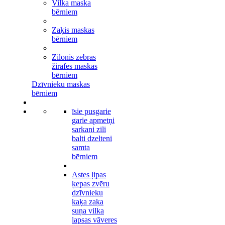
Vilka maska
bērniem
Zaķis maskas
bērniem
Zilonis zebras
žirafes maskas
bērniem
Dzīvnieku maskas
bērniem
īsie pusgarie
garie apmetņi
sarkani zili
balti dzelteni
samta
bērniem
Astes ļipas
ķepas zvēru
dzīvnieku
kaķa zaķa
suņa vilka
lapsas vāveres