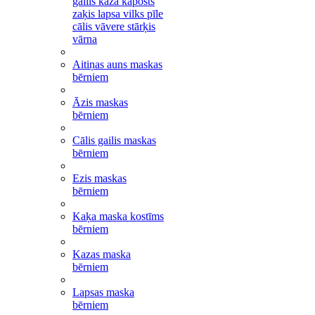
gailis kaza kāposts
zaķis lapsa vilks pīle
cālis vāvere stārķis
vārna
Aitiņas auns maskas
bērniem
Āzis maskas
bērniem
Cālis gailis maskas
bērniem
Ezis maskas
bērniem
Kaķa maska kostīms
bērniem
Kazas maska
bērniem
Lapsas maska
bērniem