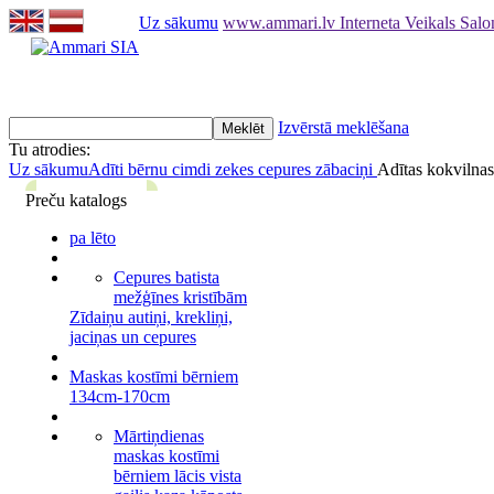
Uz sākumu
www.ammari.lv Interneta Veikals Sal
Izvērstā meklēšana
Tu atrodies:
Uz sākumu
Adīti bērnu cimdi zekes cepures zābaciņi
Adītas kokvilna
Preču katalogs
pa lēto
Cepures batista
mežģīnes kristībām
Zīdaiņu autiņi, krekliņi,
jaciņas un cepures
Maskas kostīmi bērniem
134cm-170cm
Mārtiņdienas
maskas kostīmi
bērniem lācis vista