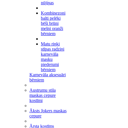
nūjiņas
Kombinezoni
balti pelēki
bēši brūni
melni oranži
bērniem
Matu riņķi
stīpas radziņi
karnevāla
masku
piederumi
bērniem
Karnevāla aksesuāri
bērniem
Austrumu stila
maskas cepure
kostīmi
Āksts Jokers maskas
cepure
Ārsta kostīms