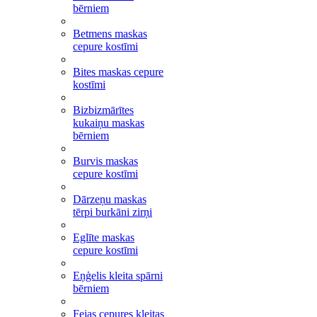
bērniem
Betmens maskas
cepure kostīmi
Bites maskas cepure
kostīmi
Bizbizmārītes
kukaiņu maskas
bērniem
Burvis maskas
cepure kostīmi
Dārzeņu maskas
tērpi burkāni zirņi
Eglīte maskas
cepure kostīmi
Eņģelis kleita spārni
bērniem
Fejas cepures kleitas