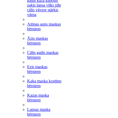
gailis kaza kāposts
zaķis lapsa vilks pīle
cālis vāvere stārķis
vārna
Aitiņas auns maskas
bērniem
Āzis maskas
bērniem
Cālis gailis maskas
bērniem
Ezis maskas
bērniem
Kaķa maska kostīms
bērniem
Kazas maska
bērniem
Lapsas maska
bērniem