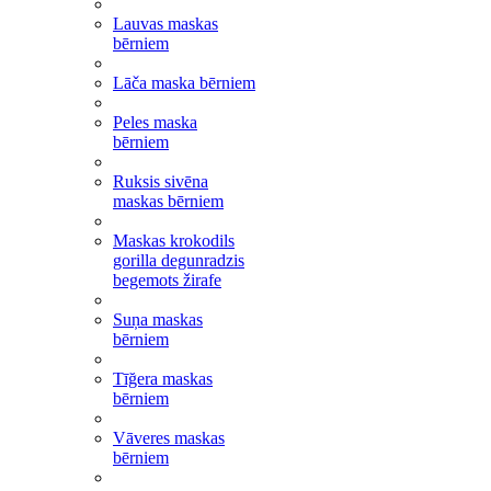
Lauvas maskas
bērniem
Lāča maska bērniem
Peles maska
bērniem
Ruksis sivēna
maskas bērniem
Maskas krokodils
gorilla degunradzis
begemots žirafe
Suņa maskas
bērniem
Tīğera maskas
bērniem
Vāveres maskas
bērniem