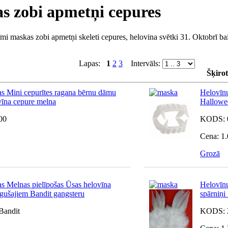
s zobi apmetņi cepures
maskas zobi apmetņi skeleti cepures, helovina svētki 31. Oktobrī bailīg
Lapas:
1
2
3
Intervāls:
Šķirot
s Mini cepurītes ragana bērnu dāmu
Helovīnu
vīna cepure melna
Hallowe
00
KODS:
Cena:
1.
Grozā
s Melnas pielīpošas Ūsas helovīna
Helovīnu
gušajiem Bandit gangsteru
spārniņi
Bandit
KODS: