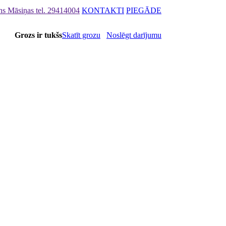
ons Māsiņas
tel. 29414004
KONTAKTI
PIEGĀDE
Grozs ir tukšs
Skatīt grozu
Noslēgt darījumu