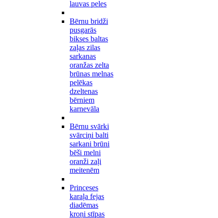
lauvas peles
Bērnu bridži
pusgarās
bikses baltas
zaļas zilas
sarkanas
oranžas zelta
brūnas melnas
pelēkas
dzeltenas
bērniem
karnevāla
Bērnu svārki
svārciņi balti
sarkani brūni
bēši melni
oranži zaļi
meitenēm
Princeses
karaļa fejas
diadēmas
kroņi stīpas