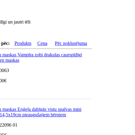
i un jautri tēli
 pēc:
Produkts
Cena
Pēc noklusējuma
 maskas Vampīra zobi drakulas caurspīdīgi
en maskas
0063
00
€
 maskas Eņģeļa dabīgās vistu spalvas mini
 14,5x19cm pieaugušajiem bērniem
22096 01