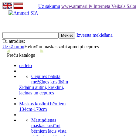
Uz sākumu
www.ammari.lv Interneta Veikals Sal
Izvērstā meklēšana
Tu atrodies:
Uz sākumu
Helovīnu maskas zobi apmetņi cepures
Preču katalogs
pa lēto
Cepures batista
mežģīnes kristībām
Zīdaiņu autiņi, krekliņi,
jaciņas un cepures
Maskas kostīmi bērniem
134cm-170cm
Mārtiņdienas
maskas kostīmi
bērniem lācis vista