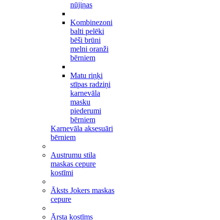
nūjiņas
Kombinezoni
balti pelēki
bēši brūni
melni oranži
bērniem
Matu riņķi
stīpas radziņi
karnevāla
masku
piederumi
bērniem
Karnevāla aksesuāri
bērniem
Austrumu stila
maskas cepure
kostīmi
Āksts Jokers maskas
cepure
Ārsta kostīms