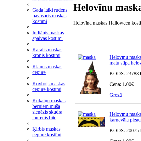
Helovīnu maska
Gada laiki rudens
pavasaris maskas
kostīmi
Helovīna maskas Halloween kostīmi 
Indiānis maskas
spalvas kostīmi
Karalis maskas
kronis kostīmi
Helovīnu maska
matu stīpa helo
Klauns maskas
cepure
KODS:
23788 
Kovbojs maskas
Cena:
1.00
€
cepure kostīmi
Grozā
Kukaiņu maskas
bērniem muša
sienāzis skudra
Helovīnu maska
taurenis bite
karnevāla pieau
Ķirbis maskas
KODS:
20075 
cepure kostīmi