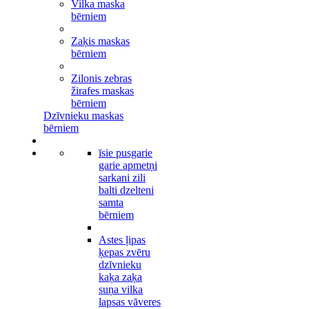
Vilka maska
bērniem
Zaķis maskas
bērniem
Zilonis zebras
žirafes maskas
bērniem
Dzīvnieku maskas
bērniem
īsie pusgarie
garie apmetņi
sarkani zili
balti dzelteni
samta
bērniem
Astes ļipas
ķepas zvēru
dzīvnieku
kaķa zaķa
suņa vilka
lapsas vāveres