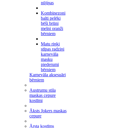
nūjiņas
Kombinezoni
balti pelēki
bēši brūni
melni oranži
bērniem
Matu riņķi
stīpas radziņi
karnevāla
masku
piederumi
bērniem
Karnevāla aksesuāri
bērniem
Austrumu stila
maskas cepure
kostīmi
Āksts Jokers maskas
cepure
Ārsta kostīms