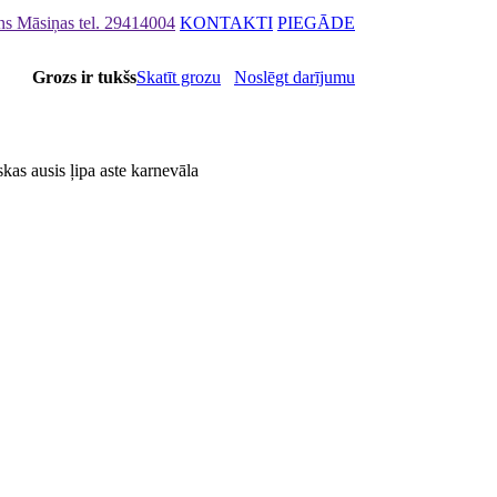
ons Māsiņas
tel. 29414004
KONTAKTI
PIEGĀDE
Grozs ir tukšs
Skatīt grozu
Noslēgt darījumu
kas ausis ļipa aste karnevāla