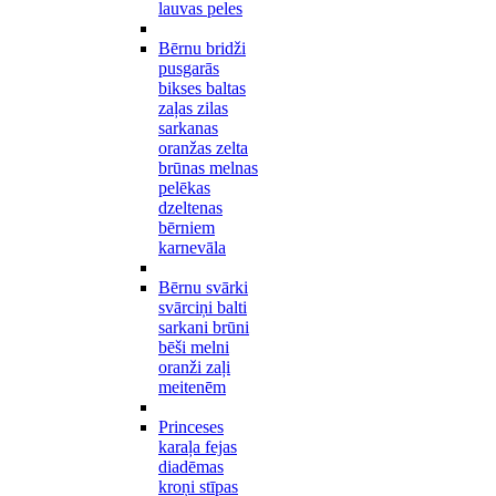
lauvas peles
Bērnu bridži
pusgarās
bikses baltas
zaļas zilas
sarkanas
oranžas zelta
brūnas melnas
pelēkas
dzeltenas
bērniem
karnevāla
Bērnu svārki
svārciņi balti
sarkani brūni
bēši melni
oranži zaļi
meitenēm
Princeses
karaļa fejas
diadēmas
kroņi stīpas