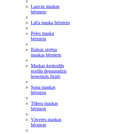
Lauvas maskas
bērniem
Lāča maska bērniem
Peles maska
bērniem
Ruksis sivēna
maskas bērniem
Maskas krokodils
gorilla degunradzis
begemots žirafe
Suņa maskas
bērniem
Tīğera maskas
bērniem
Vāveres maskas
bērniem