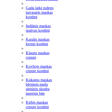
Gada laiki rudens
pavasaris maskas
kostīmi
Indiānis maskas
spalvas kostīmi
Karalis maskas
kronis kostīmi
Klauns maskas
cepure
Kovbojs maskas
cepure kostīmi
Kukaiņu maskas
bērniem muša
sienāzis skudra
taurenis bite
Ķirbis maskas
cepure kostīmi