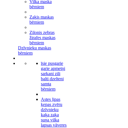
Vilka maska
bērniem
Zaķis maskas
bērniem
Zilonis zebras
žirafes maskas
bērniem
Dzīvnieku maskas
bērniem
īsie pusgarie
garie apmetņi
sarkani zili
balti dzelteni
samta
bērniem
Astes ļipas
ķepas zvēru
dzīvnieku
kaķa zaķa
suņa vilka
lapsas vāveres