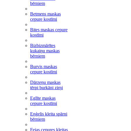
bērniem
Betmens maskas
cepure kostīmi
Bites maskas cepure
kostīmi
Bizbizmārītes
kukaiņu maskas
bērniem
Burvis maskas
cepure kostīmi
Dārzeņu maskas
tērpi burkāni zirņi
Eglīte maskas
cepure kostīmi
Eņģelis kleita spārni
bērniem
Fejas cepures kleitas