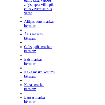
gailis kaza kāposts
zaķis lapsa vilks pīle
cālis vāvere stārķis
vārna
Aitiņas auns maskas
bērniem
Āzis maskas
bērniem
Cālis gailis maskas
bērniem
Ezis maskas
bērniem
Kaķa maska kostīms
bērniem
Kazas maska
bērniem
Lapsas maska
bērniem