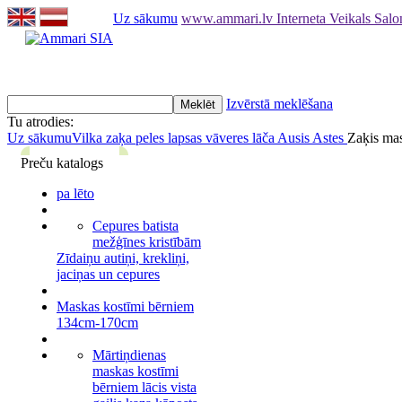
Uz sākumu
www.ammari.lv Interneta Veikals Sal
Izvērstā meklēšana
Tu atrodies:
Uz sākumu
Vilka zaķa peles lapsas vāveres lāča Ausis Astes
Zaķis mas
Preču katalogs
pa lēto
Cepures batista
mežģīnes kristībām
Zīdaiņu autiņi, krekliņi,
jaciņas un cepures
Maskas kostīmi bērniem
134cm-170cm
Mārtiņdienas
maskas kostīmi
bērniem lācis vista