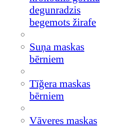
degunradzis
begemots žirafe
Suņa maskas
bērniem
Tīğera maskas
bērniem
Vāveres maskas