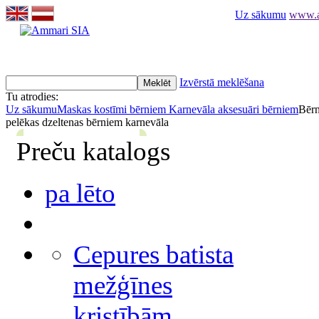
Uz sākumu
www.am
Izvērstā meklēšana
Tu atrodies:
Uz sākumu
Maskas kostīmi bērniem
Karnevāla aksesuāri bērniem
Bērn
pelēkas dzeltenas bērniem karnevāla
Preču katalogs
pa lēto
Cepures batista
mežģīnes
kristībām