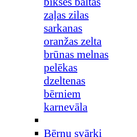
bikses baltas
zaļas zilas
sarkanas
oranžas zelta
brūnas melnas
pelēkas
dzeltenas
bērniem
karnevāla
Bērnu svārki