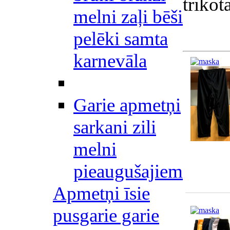
trikot
melni zaļi bēši
pelēki samta
karnevāla
Garie apmetņi
sarkani zili
melni
pieaugušajiem
Apmetņi īsie
pusgarie garie