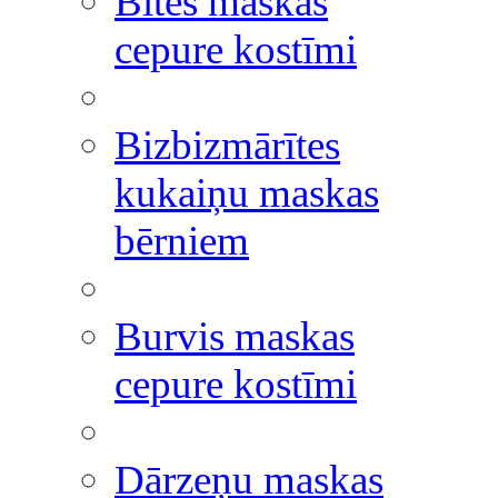
Bites maskas
cepure kostīmi
Bizbizmārītes
kukaiņu maskas
bērniem
Burvis maskas
cepure kostīmi
Dārzeņu maskas