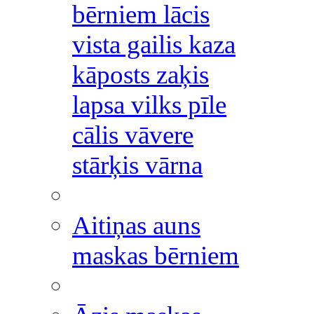
bērniem lācis
vista gailis kaza
kāposts zaķis
lapsa vilks pīle
cālis vāvere
stārķis vārna
Aitiņas auns
maskas bērniem