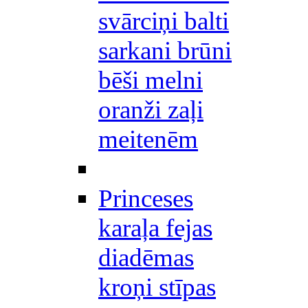
svārciņi balti
sarkani brūni
bēši melni
oranži zaļi
meitenēm
Princeses
karaļa fejas
diadēmas
kroņi stīpas