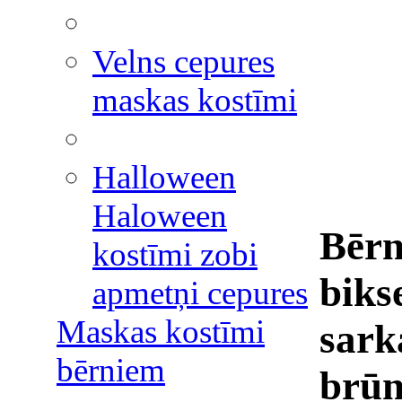
Velns cepures
maskas kostīmi
Halloween
Haloween
Bērn
kostīmi zobi
bikse
apmetņi cepures
Maskas kostīmi
sark
bērniem
brūn