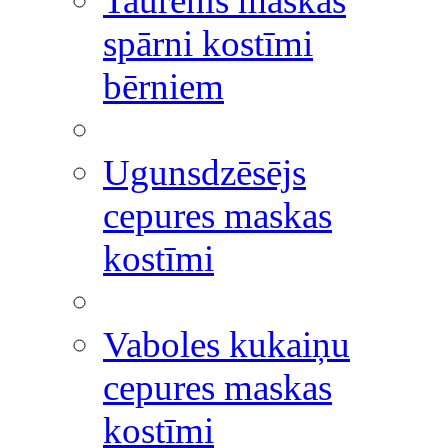
Taurenis maskas
spārni kostīmi
bērniem
Ugunsdzēsējs
cepures maskas
kostīmi
Vaboles kukaiņu
cepures maskas
kostīmi