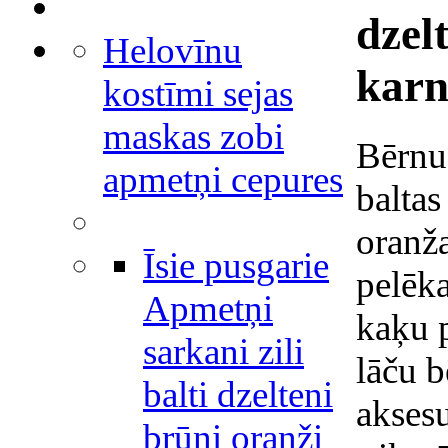
dzel
Helovīnu
karn
kostīmi sejas
maskas zobi
Bērnu 
apmetņi cepures
baltas
oranža
Īsie pusgarie
pelēka
Apmetņi
kaķu p
sarkani zili
lāču 
balti dzelteni
akses
brūni oranži