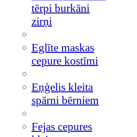
tērpi burkāni
zirņi
Eglīte maskas
cepure kostīmi
Eņģelis kleita
spārni bērniem
Fejas cepures