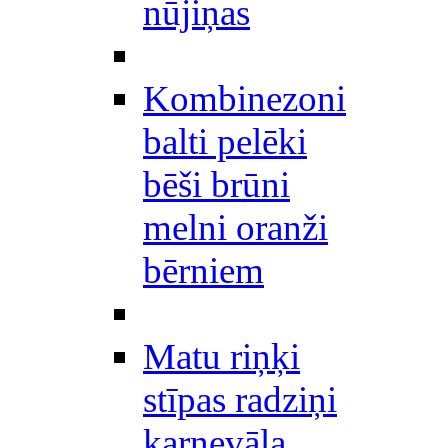
nūjiņas
Kombinezoni
balti pelēki
bēši brūni
melni oranži
bērniem
Matu riņķi
stīpas radziņi
karnevāla