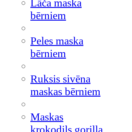
Lāča maska
bērniem
Peles maska
bērniem
Ruksis sivēna
maskas bērniem
Maskas
krokodils gorilla