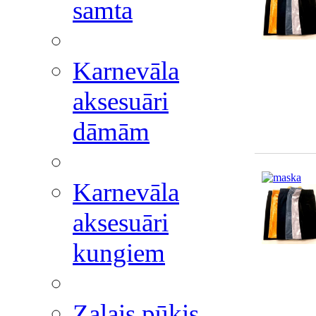
samta
Karnevāla
aksesuāri
dāmām
Karnevāla
aksesuāri
kungiem
Zaļais pūķis