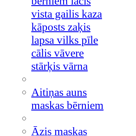
bērniem lācis
vista gailis kaza
kāposts zaķis
lapsa vilks pīle
cālis vāvere
stārķis vārna
Aitiņas auns
maskas bērniem
Āzis maskas