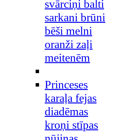
svārciņi balti
sarkani brūni
bēši melni
oranži zaļi
meitenēm
Princeses
karaļa fejas
diadēmas
kroņi stīpas
nūjiņas