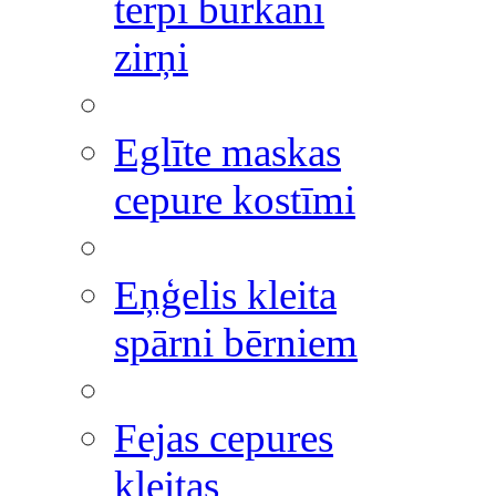
tērpi burkāni
zirņi
Eglīte maskas
cepure kostīmi
Eņģelis kleita
spārni bērniem
Fejas cepures
kleitas