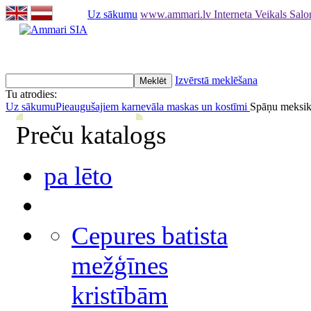
Uz sākumu
www.ammari.lv Interneta Veikals Sal
Izvērstā meklēšana
Tu atrodies:
Uz sākumu
Pieaugušajiem karnevāla maskas un kostīmi
Spāņu meksikā
Preču katalogs
pa lēto
Cepures batista
mežģīnes
kristībām