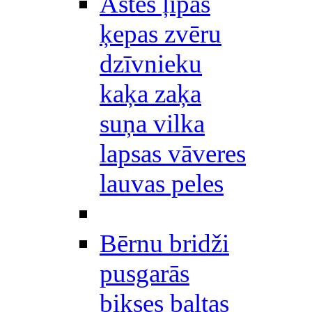
Astes ļipas
ķepas zvēru
dzīvnieku
kaķa zaķa
suņa vilka
lapsas vāveres
lauvas peles
Bērnu bridži
pusgarās
bikses baltas