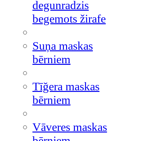
degunradzis
begemots žirafe
Suņa maskas
bērniem
Tīğera maskas
bērniem
Vāveres maskas
bērniem