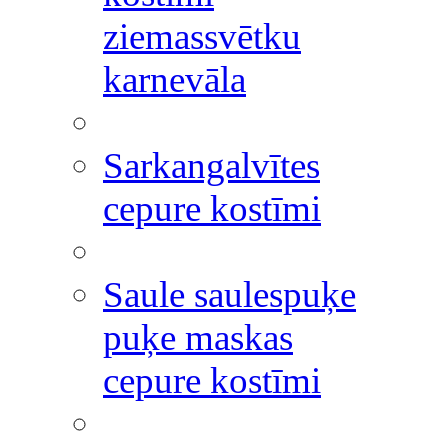
ziemassvētku
karnevāla
Sarkangalvītes
cepure kostīmi
Saule saulespuķe
puķe maskas
cepure kostīmi