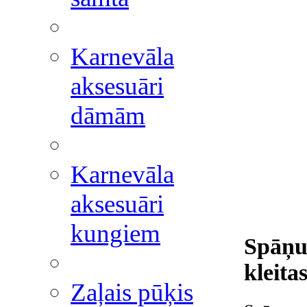
Karnevāla
aksesuāri
dāmām
Karnevāla
aksesuāri
kungiem
Spāņu 
kleita
Zaļais pūķis