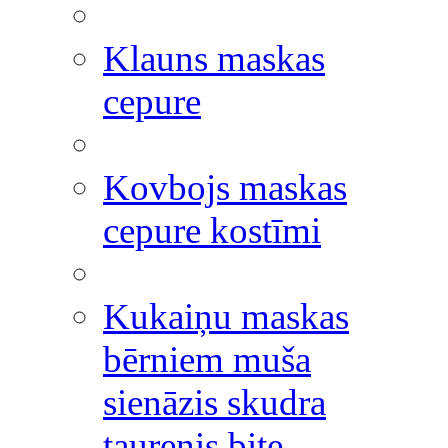
Klauns maskas
cepure
Kovbojs maskas
cepure kostīmi
Kukaiņu maskas
bērniem muša
sienāzis skudra
taurenis bite