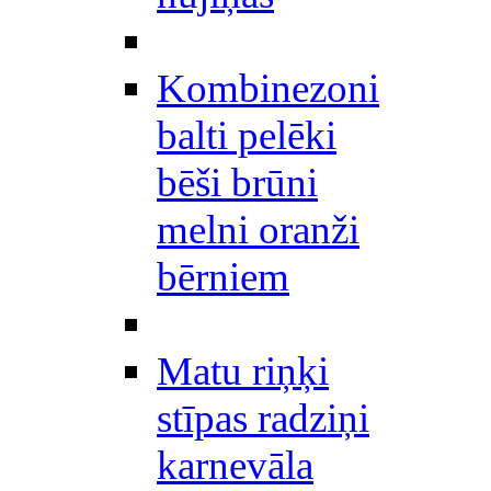
Kombinezoni
balti pelēki
bēši brūni
melni oranži
bērniem
Matu riņķi
stīpas radziņi
karnevāla