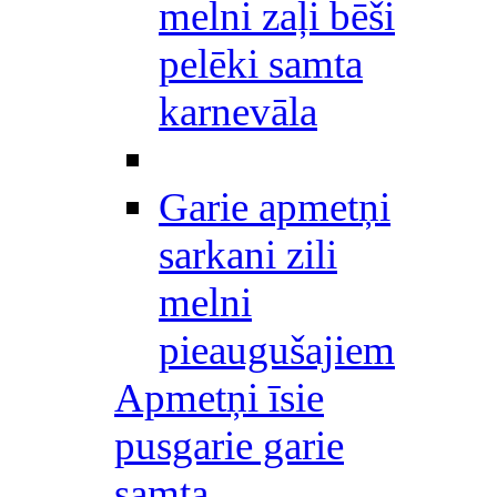
melni zaļi bēši
pelēki samta
karnevāla
Garie apmetņi
sarkani zili
melni
pieaugušajiem
Apmetņi īsie
pusgarie garie
samta