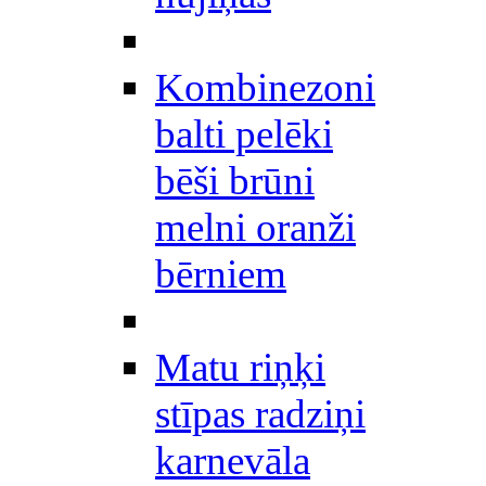
Kombinezoni
balti pelēki
bēši brūni
melni oranži
bērniem
Matu riņķi
stīpas radziņi
karnevāla