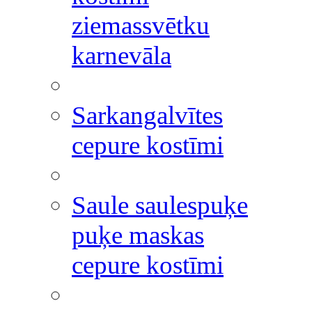
ziemassvētku
karnevāla
Sarkangalvītes
cepure kostīmi
Saule saulespuķe
puķe maskas
cepure kostīmi