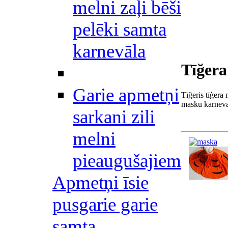
melni zaļi bēši
pelēki samta
karnevāla
Tīğera
Garie apmetņi
Tīğeris tīģera
masku karnev
sarkani zili
melni
pieaugušajiem
Apmetņi īsie
pusgarie garie
samta