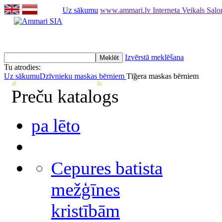
Uz sākumu
www.ammari.lv Interneta Veikals Sal
Izvērstā meklēšana
Tu atrodies:
Uz sākumu
Dzīvnieku maskas bērniem
Tīğera maskas bērniem
Preču katalogs
pa lēto
Cepures batista
mežģīnes
kristībām