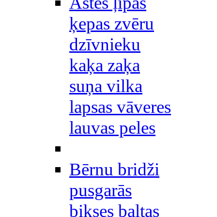
Astes ļipas
ķepas zvēru
dzīvnieku
kaķa zaķa
suņa vilka
lapsas vāveres
lauvas peles
Bērnu bridži
pusgarās
bikses baltas