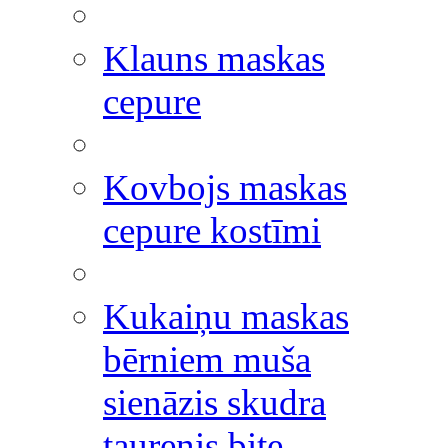
Klauns maskas
cepure
Kovbojs maskas
cepure kostīmi
Kukaiņu maskas
bērniem muša
sienāzis skudra
taurenis bite