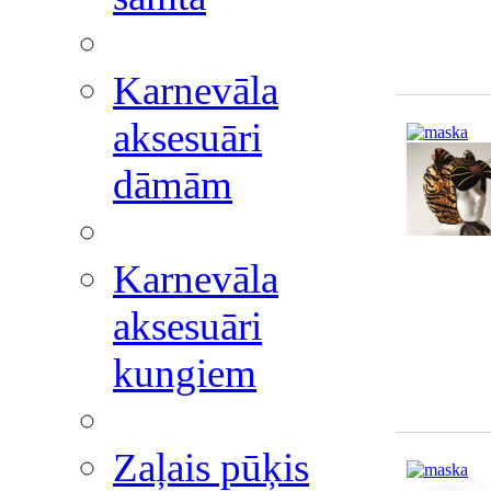
Karnevāla
aksesuāri
dāmām
Karnevāla
aksesuāri
kungiem
Zaļais pūķis