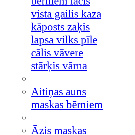
bērniem lācis
vista gailis kaza
kāposts zaķis
lapsa vilks pīle
cālis vāvere
stārķis vārna
Aitiņas auns
maskas bērniem
Āzis maskas