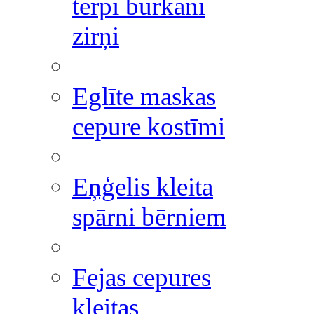
tērpi burkāni
zirņi
Eglīte maskas
cepure kostīmi
Eņģelis kleita
spārni bērniem
Fejas cepures
kleitas