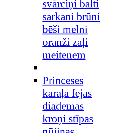
svārciņi balti
sarkani brūni
bēši melni
oranži zaļi
meitenēm
Princeses
karaļa fejas
diadēmas
kroņi stīpas
nūjiņas