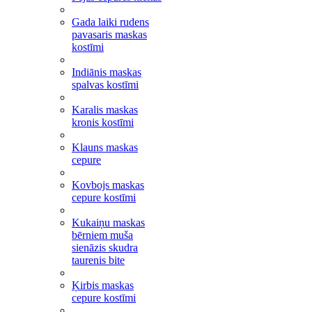
Gada laiki rudens
pavasaris maskas
kostīmi
Indiānis maskas
spalvas kostīmi
Karalis maskas
kronis kostīmi
Klauns maskas
cepure
Kovbojs maskas
cepure kostīmi
Kukaiņu maskas
bērniem muša
sienāzis skudra
taurenis bite
Ķirbis maskas
cepure kostīmi