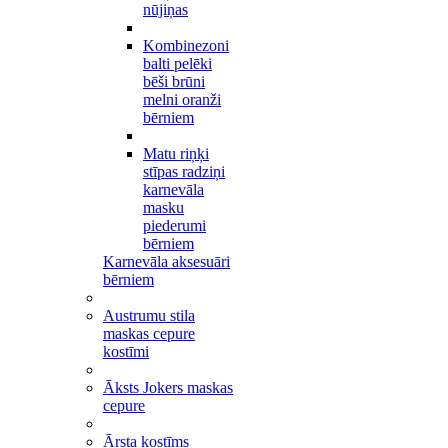
nūjiņas
Kombinezoni
balti pelēki
bēši brūni
melni oranži
bērniem
Matu riņķi
stīpas radziņi
karnevāla
masku
piederumi
bērniem
Karnevāla aksesuāri
bērniem
Austrumu stila
maskas cepure
kostīmi
Āksts Jokers maskas
cepure
Ārsta kostīms