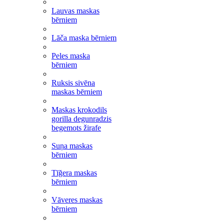
Lauvas maskas
bērniem
Lāča maska bērniem
Peles maska
bērniem
Ruksis sivēna
maskas bērniem
Maskas krokodils
gorilla degunradzis
begemots žirafe
Suņa maskas
bērniem
Tīğera maskas
bērniem
Vāveres maskas
bērniem