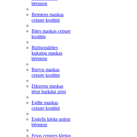
bērniem
Betmens maskas
cepure kostīmi
Bites maskas cepure
kostīmi
Bizbizmārītes
kukaiņu maskas
bērniem
Burvis maskas
cepure kostīmi
Dārzeņu maskas
tērpi burkāni zirņi
Eglīte maskas
cepure kostīmi
Eņģelis kleita spārni
bērniem
Fejas cepures kleitas