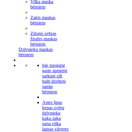
Vilka maska
bērniem
Zaķis maskas
bērniem
Zilonis zebras
žirafes maskas
bērniem
Dzīvnieku maskas
bērniem
īsie pusgarie
garie apmetņi
sarkani zili
balti dzelteni
samta
bērniem
Astes ļipas
ķepas zvēru
dzīvnieku
kaķa zaķa
suņa vilka
lapsas vāveres