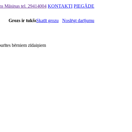
ons Māsiņas
tel. 29414004
KONTAKTI
PIEGĀDE
Grozs ir tukšs
Skatīt grozu
Noslēgt darījumu
purītes bērniem zīdaiņiem