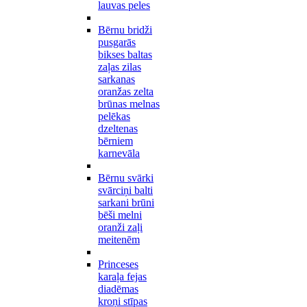
lauvas peles
Bērnu bridži
pusgarās
bikses baltas
zaļas zilas
sarkanas
oranžas zelta
brūnas melnas
pelēkas
dzeltenas
bērniem
karnevāla
Bērnu svārki
svārciņi balti
sarkani brūni
bēši melni
oranži zaļi
meitenēm
Princeses
karaļa fejas
diadēmas
kroņi stīpas