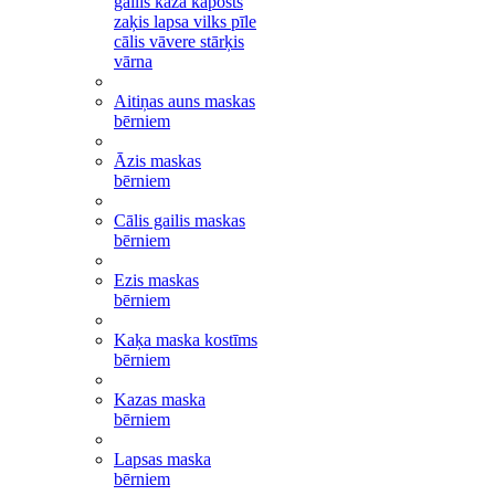
gailis kaza kāposts
zaķis lapsa vilks pīle
cālis vāvere stārķis
vārna
Aitiņas auns maskas
bērniem
Āzis maskas
bērniem
Cālis gailis maskas
bērniem
Ezis maskas
bērniem
Kaķa maska kostīms
bērniem
Kazas maska
bērniem
Lapsas maska
bērniem