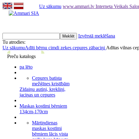
Uz sākumu
www.ammari.lv Interneta Veikals Sal
Izvērstā meklēšana
Tu atrodies:
Uz sākumu
Adīti bērnu cimdi zekes cepures zābaciņi
Adītas vilnas ce
Preču katalogs
pa lēto
Cepures batista
mežģīnes kristībām
Zīdaiņu autiņi, krekliņi,
jaciņas un cepures
Maskas kostīmi bērniem
134cm-170cm
Mārtiņdienas
maskas kostīmi
bērniem lācis vista