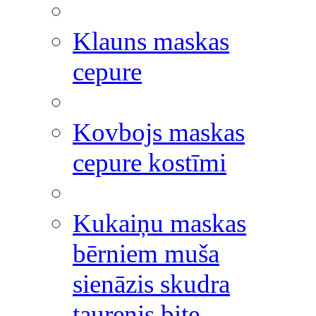
Klauns maskas
cepure
Kovbojs maskas
cepure kostīmi
Kukaiņu maskas
bērniem muša
sienāzis skudra
taurenis bite