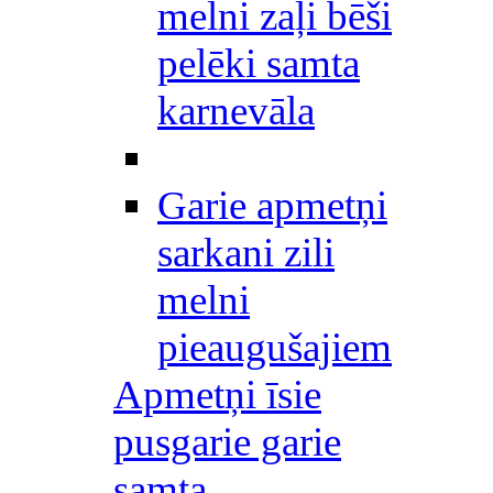
melni zaļi bēši
pelēki samta
karnevāla
Garie apmetņi
sarkani zili
melni
pieaugušajiem
Apmetņi īsie
pusgarie garie
samta