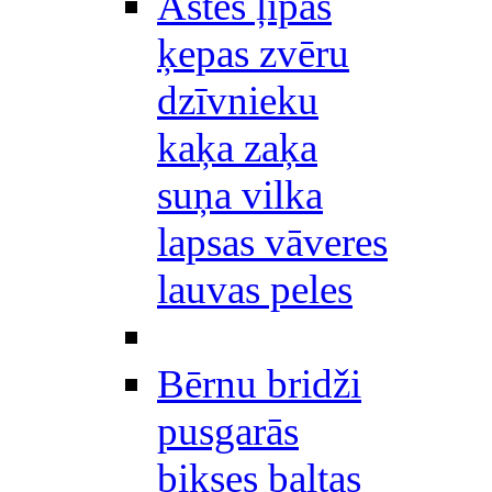
Astes ļipas
ķepas zvēru
dzīvnieku
kaķa zaķa
suņa vilka
lapsas vāveres
lauvas peles
Bērnu bridži
pusgarās
bikses baltas