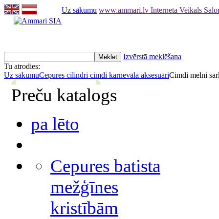
Uz sākumu
www.ammari.lv Interneta Veikals Sal
Izvērstā meklēšana
Tu atrodies:
Uz sākumu
Cepures cilindri cimdi karnevāla aksesuāri
Cimdi melni sar
Preču katalogs
pa lēto
Cepures batista
mežģīnes
kristībām