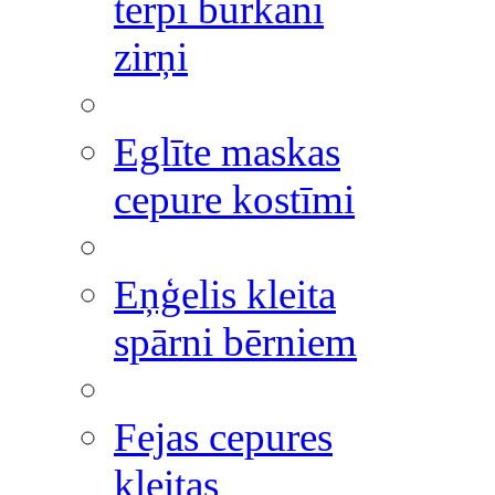
tērpi burkāni
zirņi
Eglīte maskas
cepure kostīmi
Eņģelis kleita
spārni bērniem
Fejas cepures
kleitas