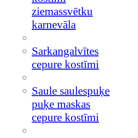
ziemassvētku
karnevāla
Sarkangalvītes
cepure kostīmi
Saule saulespuķe
puķe maskas
cepure kostīmi