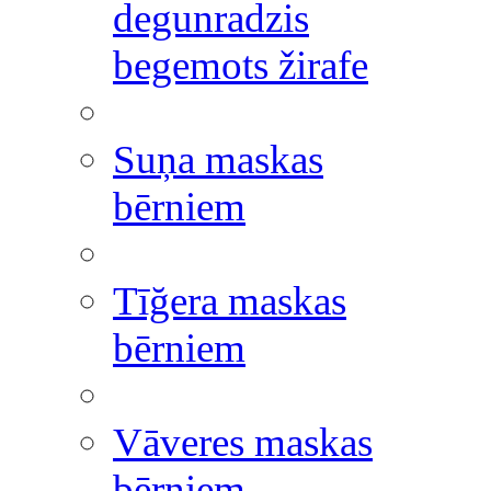
degunradzis
begemots žirafe
Suņa maskas
bērniem
Tīğera maskas
bērniem
Vāveres maskas
bērniem