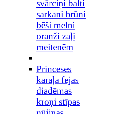
svārciņi balti
sarkani brūni
bēši melni
oranži zaļi
meitenēm
Princeses
karaļa fejas
diadēmas
kroņi stīpas
nūjiņas