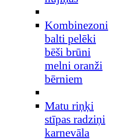
Kombinezoni
balti pelēki
bēši brūni
melni oranži
bērniem
Matu riņķi
stīpas radziņi
karnevāla