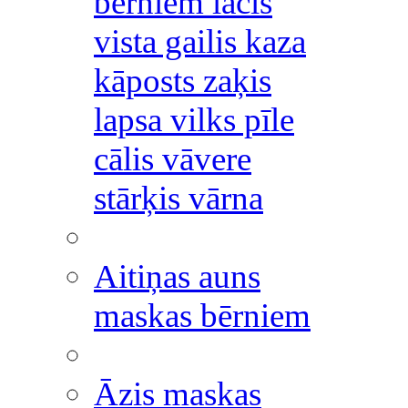
bērniem lācis
vista gailis kaza
kāposts zaķis
lapsa vilks pīle
cālis vāvere
stārķis vārna
Aitiņas auns
maskas bērniem
Āzis maskas