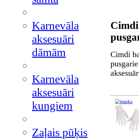
Karnevāla
Cimdi 
pusgar
aksesuāri
dāmām
Cimdi bal
pusgarie
aksesuār
Karnevāla
aksesuāri
kungiem
Zaļais pūķis