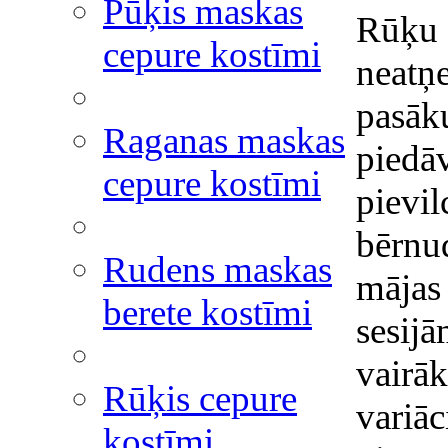
Pūķis maskas
Rūķu 
cepure kostīmi
neatņ
pasāk
Raganas maskas
piedāv
cepure kostīmi
pievil
bērnu
Rudens maskas
mājas 
berete kostīmi
sesij
vairā
Rūķis cepure
variāc
kostīmi