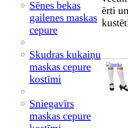
Sēnes bekas
ērti u
gailenes maskas
kustēt
cepure
Skudras kukaiņu
maskas cepure
kostīmi
Sniegavīrs
maskas cepure