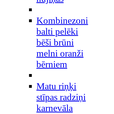
Kombinezoni
balti pelēki
bēši brūni
melni oranži
bērniem
Matu riņķi
stīpas radziņi
karnevāla