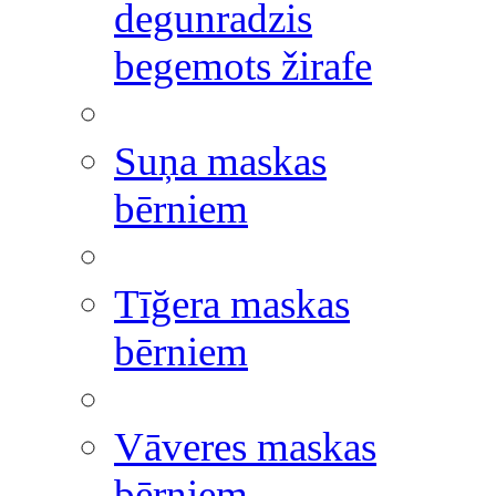
degunradzis
begemots žirafe
Suņa maskas
bērniem
Tīğera maskas
bērniem
Vāveres maskas
bērniem