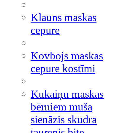
Klauns maskas
cepure
Kovbojs maskas
cepure kostīmi
Kukaiņu maskas
bērniem muša
sienāzis skudra
taurenis bite