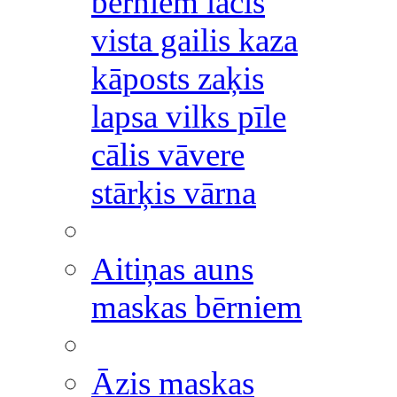
bērniem lācis
vista gailis kaza
kāposts zaķis
lapsa vilks pīle
cālis vāvere
stārķis vārna
Aitiņas auns
maskas bērniem
Āzis maskas