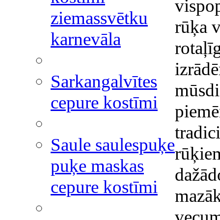
vispo
ziemassvētku
rūķa v
karnevāla
rotaļī
izrādē
Sarkangalvītes
mūsdie
cepure kostīmi
piemēr
tradic
Saule saulespuķe
rūķie
puķe maskas
dažād
cepure kostīmi
mazāk
vecuma