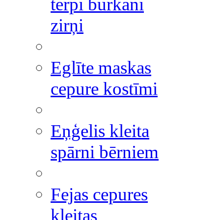
tērpi burkāni
zirņi
Eglīte maskas
cepure kostīmi
Eņģelis kleita
spārni bērniem
Fejas cepures
kleitas