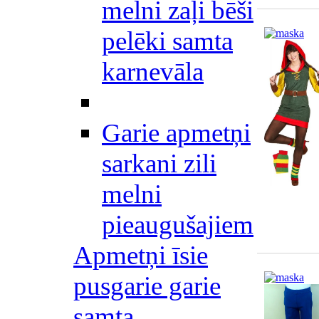
melni zaļi bēši
pelēki samta
karnevāla
Garie apmetņi
sarkani zili
melni
pieaugušajiem
Apmetņi īsie
pusgarie garie
samta