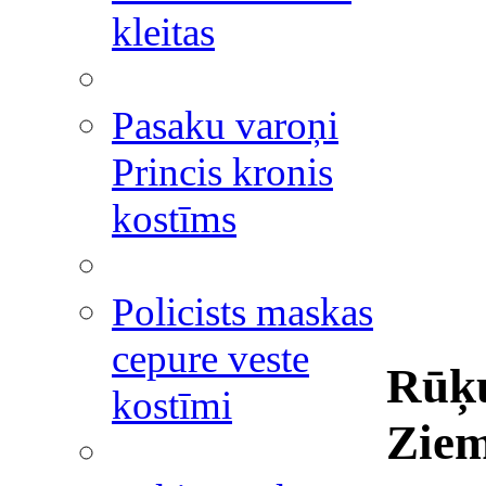
kleitas
Pasaku varoņi
Princis kronis
kostīms
Policists maskas
cepure veste
Rūķu
kostīmi
Ziem