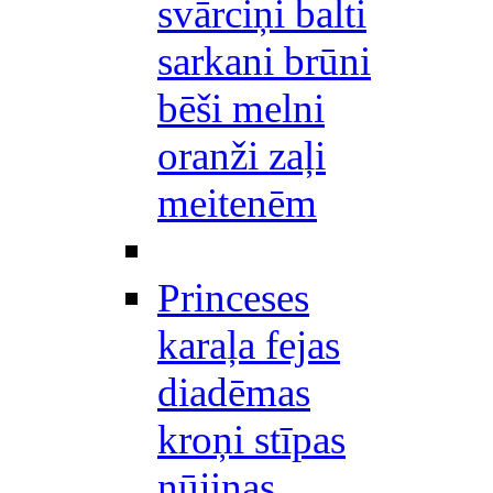
svārciņi balti
sarkani brūni
bēši melni
oranži zaļi
meitenēm
Princeses
karaļa fejas
diadēmas
kroņi stīpas
nūjiņas