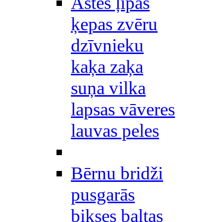
Astes ļipas
ķepas zvēru
dzīvnieku
kaķa zaķa
suņa vilka
lapsas vāveres
lauvas peles
Bērnu bridži
pusgarās
bikses baltas