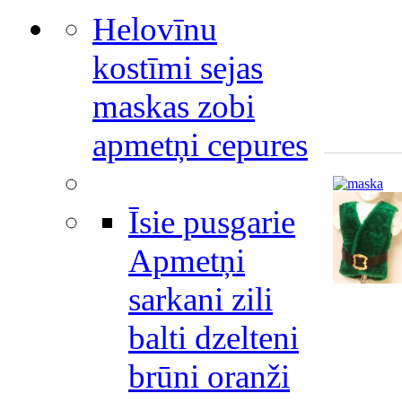
Helovīnu
kostīmi sejas
maskas zobi
apmetņi cepures
Īsie pusgarie
Apmetņi
sarkani zili
balti dzelteni
brūni oranži