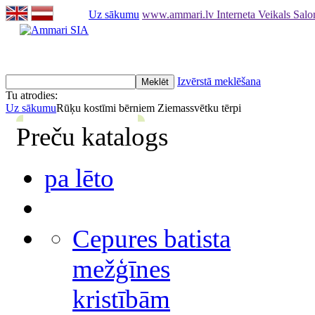
Uz sākumu
www.ammari.lv Interneta Veikals Sal
Izvērstā meklēšana
Tu atrodies:
Uz sākumu
Rūķu kostīmi bērniem Ziemassvētku tērpi
Preču katalogs
pa lēto
Cepures batista
mežģīnes
kristībām