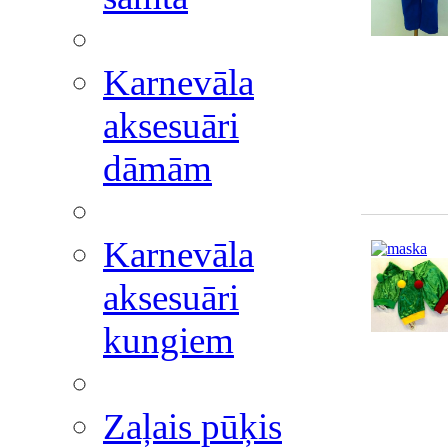
Karnevāla
aksesuāri
dāmām
Karnevāla
aksesuāri
kungiem
Zaļais pūķis