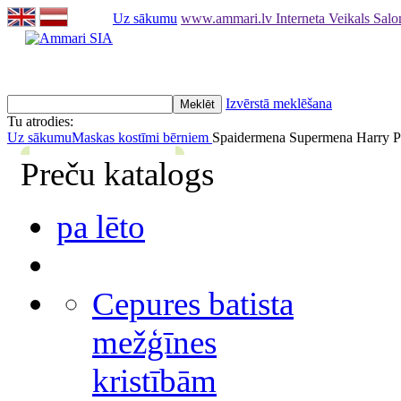
Uz sākumu
www.ammari.lv Interneta Veikals Sal
Izvērstā meklēšana
Tu atrodies:
Uz sākumu
Maskas kostīmi bērniem
Spaidermena Supermena Harry P
Preču katalogs
pa lēto
Cepures batista
mežģīnes
kristībām