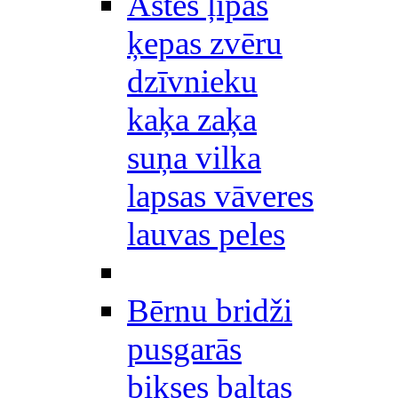
Astes ļipas
ķepas zvēru
dzīvnieku
kaķa zaķa
suņa vilka
lapsas vāveres
lauvas peles
Bērnu bridži
pusgarās
bikses baltas