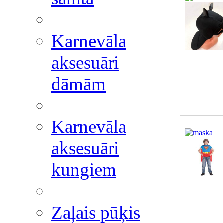
Karnevāla
aksesuāri
dāmām
Karnevāla
aksesuāri
kungiem
Zaļais pūķis