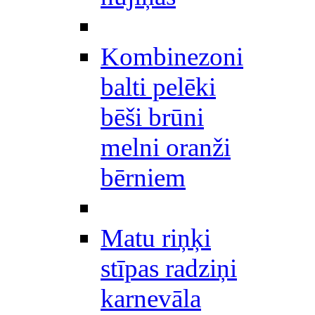
Kombinezoni
balti pelēki
bēši brūni
melni oranži
bērniem
Matu riņķi
stīpas radziņi
karnevāla