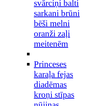
svārciņi balti
sarkani brūni
bēši melni
oranži zaļi
meitenēm
Princeses
karaļa fejas
diadēmas
kroņi stīpas
nūjiņas