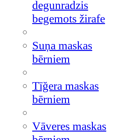
degunradzis
begemots žirafe
Suņa maskas
bērniem
Tīğera maskas
bērniem
Vāveres maskas
bērniem