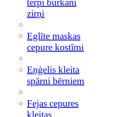
tērpi burkāni
zirņi
Eglīte maskas
cepure kostīmi
Eņģelis kleita
spārni bērniem
Fejas cepures
kleitas