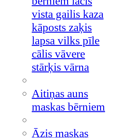
bērniem lācis
vista gailis kaza
kāposts zaķis
lapsa vilks pīle
cālis vāvere
stārķis vārna
Aitiņas auns
maskas bērniem
Āzis maskas