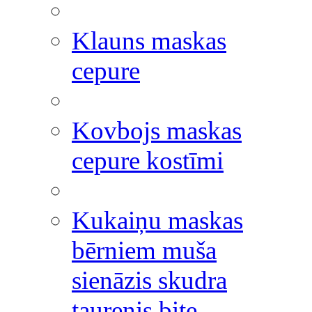
Klauns maskas
cepure
Kovbojs maskas
cepure kostīmi
Kukaiņu maskas
bērniem muša
sienāzis skudra
taurenis bite