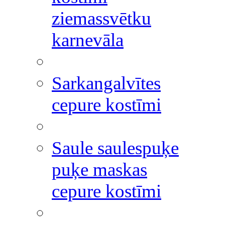
ziemassvētku
karnevāla
Sarkangalvītes
cepure kostīmi
Saule saulespuķe
puķe maskas
cepure kostīmi