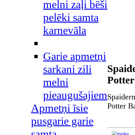
melni zaļi bēši
pelēki samta
karnevāla
Garie apmetņi
sarkani zili
Spaid
Potte
melni
pieaugušajiem
Spaider
Potter B
Apmetņi īsie
pusgarie garie
samta