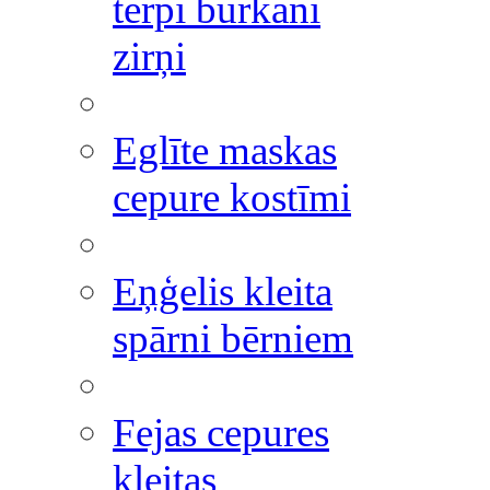
tērpi burkāni
zirņi
Eglīte maskas
cepure kostīmi
Eņģelis kleita
spārni bērniem
Fejas cepures
kleitas