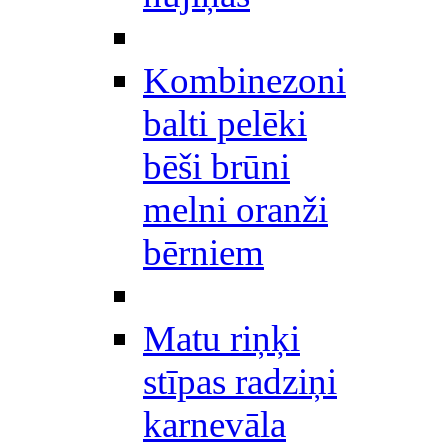
Kombinezoni
balti pelēki
bēši brūni
melni oranži
bērniem
Matu riņķi
stīpas radziņi
karnevāla