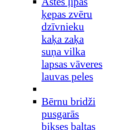
Astes ļipas
ķepas zvēru
dzīvnieku
kaķa zaķa
suņa vilka
lapsas vāveres
lauvas peles
Bērnu bridži
pusgarās
bikses baltas