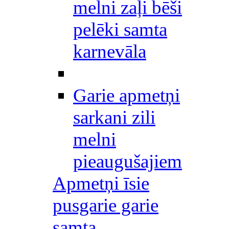
melni zaļi bēši
pelēki samta
karnevāla
Garie apmetņi
sarkani zili
melni
pieaugušajiem
Apmetņi īsie
pusgarie garie
samta