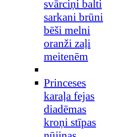
svārciņi balti
sarkani brūni
bēši melni
oranži zaļi
meitenēm
Princeses
karaļa fejas
diadēmas
kroņi stīpas
nūjiņas