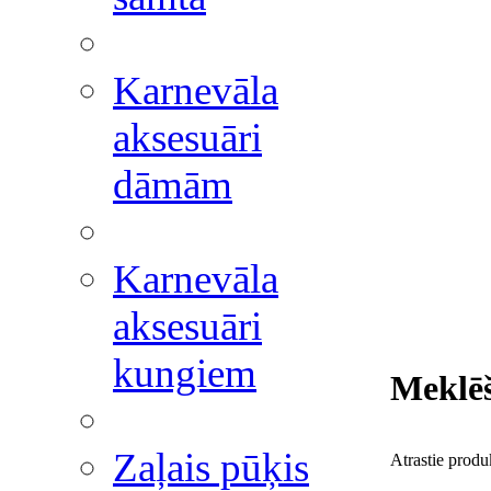
Karnevāla
aksesuāri
dāmām
Karnevāla
aksesuāri
kungiem
Meklēš
Zaļais pūķis
Atrastie produ