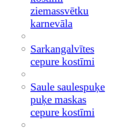
ziemassvētku
karnevāla
Sarkangalvītes
cepure kostīmi
Saule saulespuķe
puķe maskas
cepure kostīmi