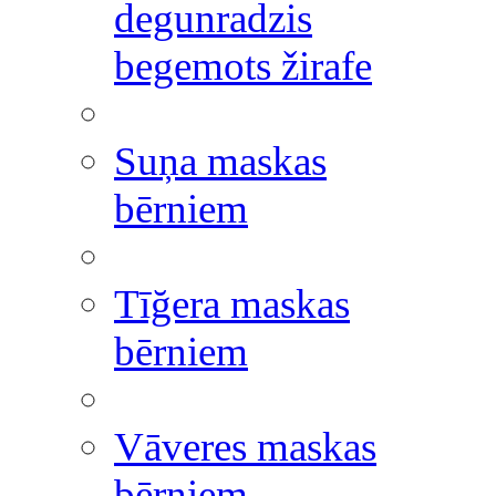
degunradzis
begemots žirafe
Suņa maskas
bērniem
Tīğera maskas
bērniem
Vāveres maskas
bērniem