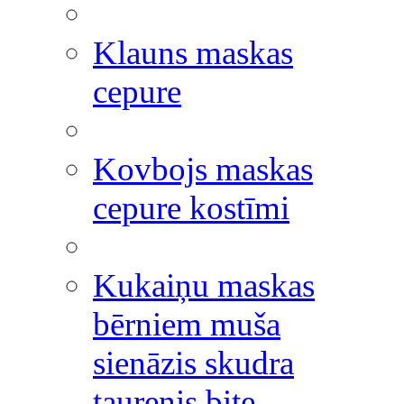
Klauns maskas
cepure
Kovbojs maskas
cepure kostīmi
Kukaiņu maskas
bērniem muša
sienāzis skudra
taurenis bite