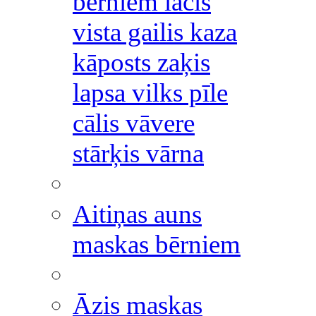
bērniem lācis
vista gailis kaza
kāposts zaķis
lapsa vilks pīle
cālis vāvere
stārķis vārna
Aitiņas auns
maskas bērniem
Āzis maskas