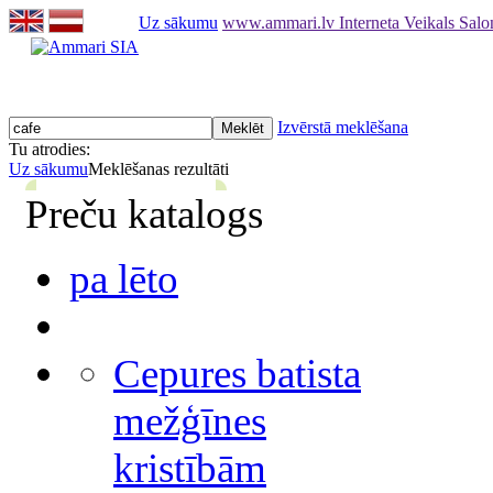
Uz sākumu
www.ammari.lv Interneta Veikals Sal
Izvērstā meklēšana
Tu atrodies:
Uz sākumu
Meklēšanas rezultāti
Preču katalogs
pa lēto
Cepures batista
mežģīnes
kristībām