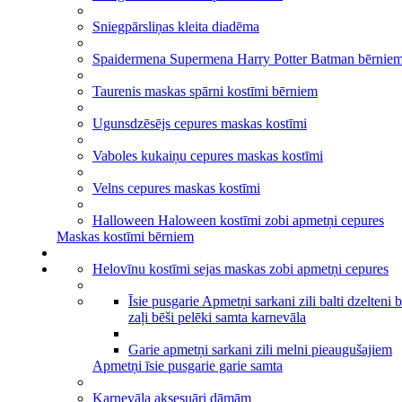
Sniegpārsliņas kleita diadēma
Spaidermena Supermena Harry Potter Batman bērnie
Taurenis maskas spārni kostīmi bērniem
Ugunsdzēsējs cepures maskas kostīmi
Vaboles kukaiņu cepures maskas kostīmi
Velns cepures maskas kostīmi
Halloween Haloween kostīmi zobi apmetņi cepures
Maskas kostīmi bērniem
Helovīnu kostīmi sejas maskas zobi apmetņi cepures
Īsie pusgarie Apmetņi sarkani zili balti dzelteni 
zaļi bēši pelēki samta karnevāla
Garie apmetņi sarkani zili melni pieaugušajiem
Apmetņi īsie pusgarie garie samta
Karnevāla aksesuāri dāmām