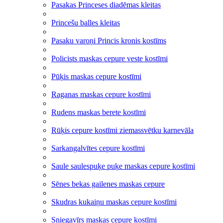
Pasakas Princeses diadēmas kleitas
Princešu balles kleitas
Pasaku varoņi Princis kronis kostīms
Policists maskas cepure veste kostīmi
Pūķis maskas cepure kostīmi
Raganas maskas cepure kostīmi
Rudens maskas berete kostīmi
Rūķis cepure kostīmi ziemassvētku karnevāla
Sarkangalvītes cepure kostīmi
Saule saulespuķe puķe maskas cepure kostīmi
Sēnes bekas gailenes maskas cepure
Skudras kukaiņu maskas cepure kostīmi
Sniegavīrs maskas cepure kostīmi