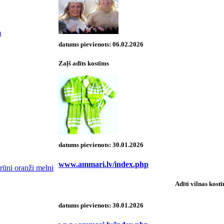
m
datums pievienots:
06.02.2026
Zaļš adīts kostīms
datums pievienots:
30.01.2026
www.ammari.lv/index.php
brūni oranži melni
Adīti vilnas kost
datums pievienots:
30.01.2026