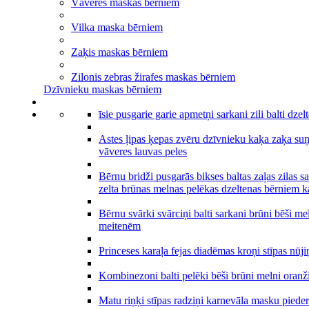
Vāveres maskas bērniem
Vilka maska bērniem
Zaķis maskas bērniem
Zilonis zebras žirafes maskas bērniem
Dzīvnieku maskas bērniem
īsie pusgarie garie apmetņi sarkani zili balti dze
Astes ļipas ķepas zvēru dzīvnieku kaķa zaķa suņ
vāveres lauvas peles
Bērnu bridži pusgarās bikses baltas zaļas zilas s
zelta brūnas melnas pelēkas dzeltenas bērniem k
Bērnu svārki svārciņi balti sarkani brūni bēši mel
meitenēm
Princeses karaļa fejas diadēmas kroņi stīpas nūji
Kombinezoni balti pelēki bēši brūni melni oranž
Matu riņķi stīpas radziņi karnevāla masku pied