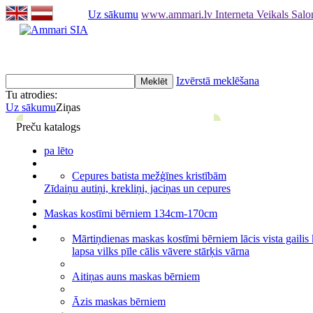
Uz sākumu
www.ammari.lv Interneta Veikals Sal
Izvērstā meklēšana
Tu atrodies:
Uz sākumu
Ziņas
Preču katalogs
pa lēto
Cepures batista mežģīnes kristībām
Zīdaiņu autiņi, krekliņi, jaciņas un cepures
Maskas kostīmi bērniem 134cm-170cm
Mārtiņdienas maskas kostīmi bērniem lācis vista gailis
lapsa vilks pīle cālis vāvere stārķis vārna
Aitiņas auns maskas bērniem
Āzis maskas bērniem