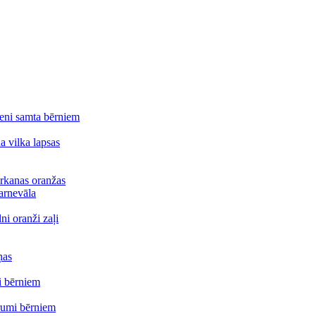
lteni samta bērniem
a vilka lapsas
arkanas oranžas
arnevāla
ni oranži zaļi
ņas
i bērniem
erumi bērniem