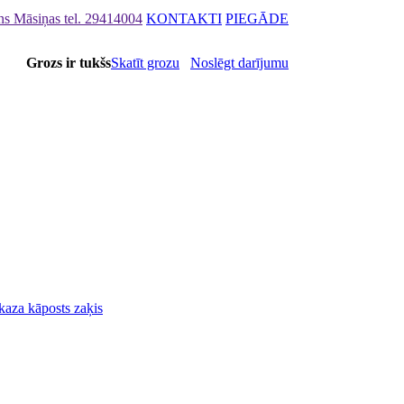
ons Māsiņas
tel. 29414004
KONTAKTI
PIEGĀDE
Grozs ir tukšs
Skatīt grozu
Noslēgt darījumu
 kaza kāposts zaķis