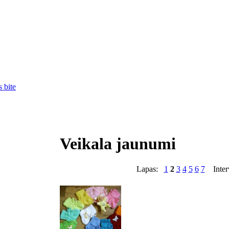
 bite
Veikala jaunumi
Lapas:
1
2
3
4
5
6
7
Interv