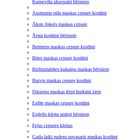
Karnevāla aksesuāri bērniem
Austrumu stila maskas cepure kostīmi
Āksts Jokers maskas cepure
Ārsta kostīms bērniem
Betmens maskas cepure kostīmi
Bites maskas cepure kostīmi
Bizbizmārītes kukaiņu maskas bērniem
Burvis maskas cepure kostīmi
Dārzeņu maskas tērpi burkāni zirņi
Eglīte maskas cepure kostīmi
Eņģelis kleita spārni bērniem
Fejas cepures kleitas
Gada laiki rudens pavasaris maskas kostīmi