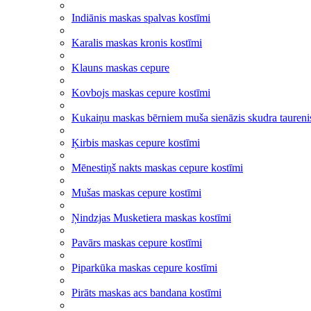
Indiānis maskas spalvas kostīmi
Karalis maskas kronis kostīmi
Klauns maskas cepure
Kovbojs maskas cepure kostīmi
Kukaiņu maskas bērniem muša sienāzis skudra taurenis
Ķirbis maskas cepure kostīmi
Mēnestiņš nakts maskas cepure kostīmi
Mušas maskas cepure kostīmi
Ņindzjas Musketiera maskas kostīmi
Pavārs maskas cepure kostīmi
Piparkūka maskas cepure kostīmi
Pirāts maskas acs bandana kostīmi