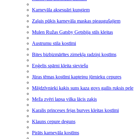
Karnevāla aksesuāri kungiem
Zaļais pūķis karnevāla maskas pieaugušajiem
Mulen Ružas Gatsby Getsbija stils kleitas
Austrumu stila kostīmi
Bites bizbizmārītes zirnekļa radziņi kostīms
Eņģelis spārni kleita sieviešu
Jūras tēmas kostīmi kapteiņu jūrnieku cepures
Mājdzīvnieki kaķis suns kaza govs gailis ruksis pele
Meža zvēri lapsa vilka lācis zaķis
Karalis princeses fejas burves kleitas kostīmi
Klauns cepure deguns
Pirāts karnevāla kostīms