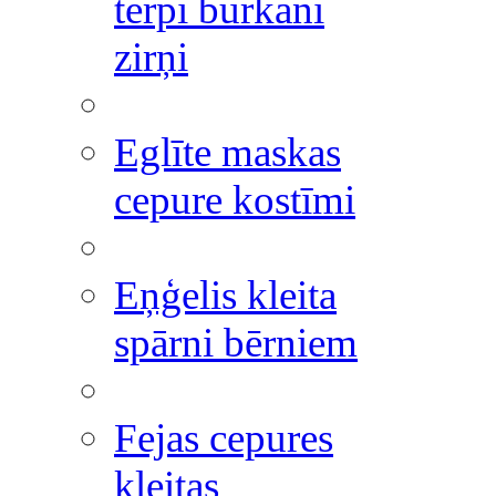
tērpi burkāni
zirņi
Eglīte maskas
cepure kostīmi
Eņģelis kleita
spārni bērniem
Fejas cepures
kleitas