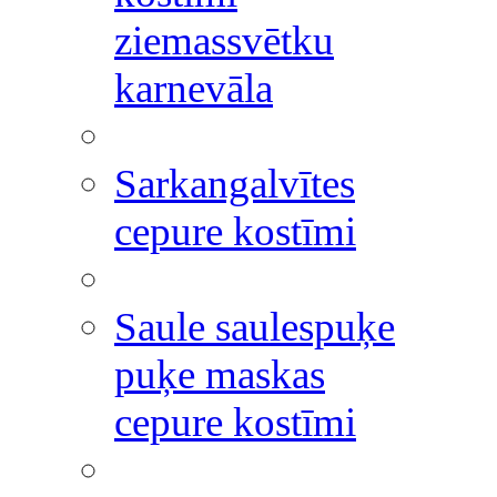
ziemassvētku
karnevāla
Sarkangalvītes
cepure kostīmi
Saule saulespuķe
puķe maskas
cepure kostīmi