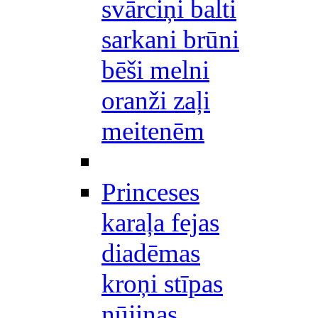
svārciņi balti
sarkani brūni
bēši melni
oranži zaļi
meitenēm
Princeses
karaļa fejas
diadēmas
kroņi stīpas
nūjiņas