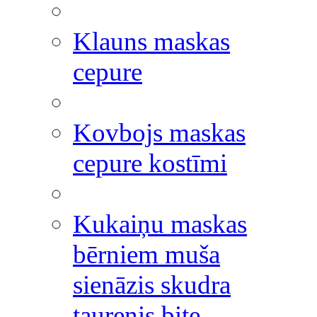
Klauns maskas
cepure
Kovbojs maskas
cepure kostīmi
Kukaiņu maskas
bērniem muša
sienāzis skudra
taurenis bite