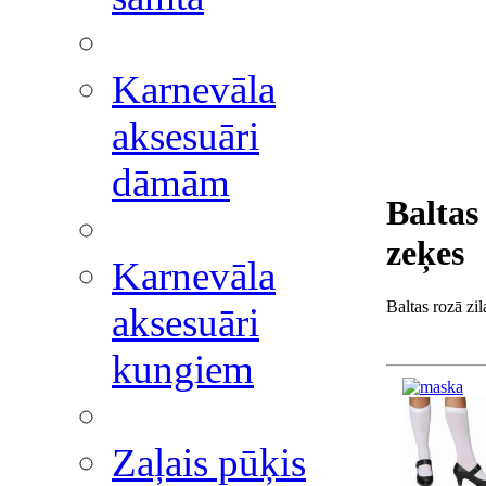
Karnevāla
aksesuāri
dāmām
Baltas
zeķes
Karnevāla
Baltas rozā zi
aksesuāri
kungiem
Zaļais pūķis