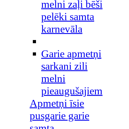
melni zaļi bēši
pelēki samta
karnevāla
Garie apmetņi
sarkani zili
melni
pieaugušajiem
Apmetņi īsie
pusgarie garie
samta