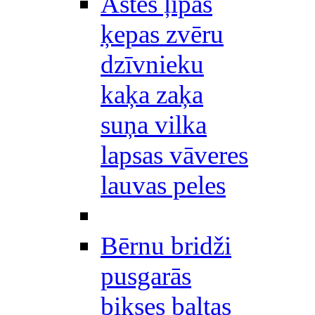
Astes ļipas
ķepas zvēru
dzīvnieku
kaķa zaķa
suņa vilka
lapsas vāveres
lauvas peles
Bērnu bridži
pusgarās
bikses baltas