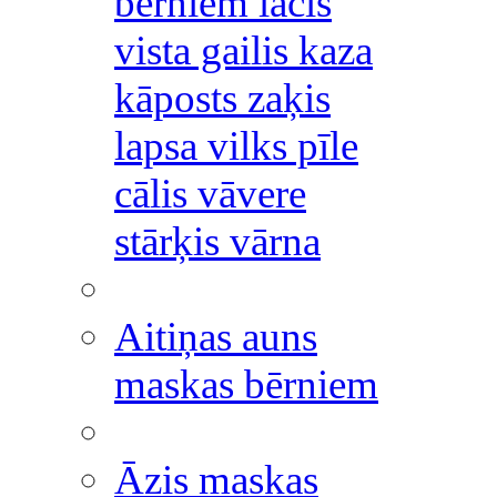
bērniem lācis
vista gailis kaza
kāposts zaķis
lapsa vilks pīle
cālis vāvere
stārķis vārna
Aitiņas auns
maskas bērniem
Āzis maskas