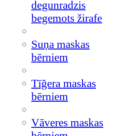
degunradzis
begemots žirafe
Suņa maskas
bērniem
Tīğera maskas
bērniem
Vāveres maskas
bērniem