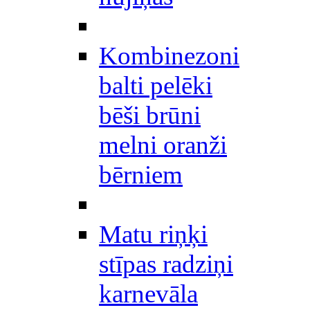
Kombinezoni
balti pelēki
bēši brūni
melni oranži
bērniem
Matu riņķi
stīpas radziņi
karnevāla