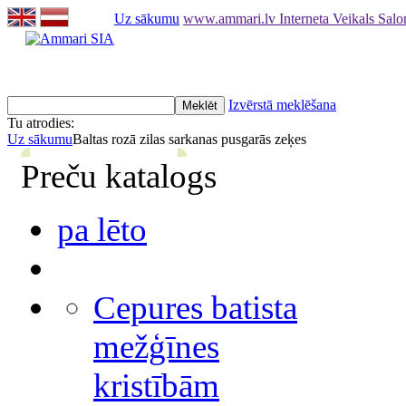
Uz sākumu
www.ammari.lv Interneta Veikals Sal
Izvērstā meklēšana
Tu atrodies:
Uz sākumu
Baltas rozā zilas sarkanas pusgarās zeķes
Preču katalogs
pa lēto
Cepures batista
mežģīnes
kristībām