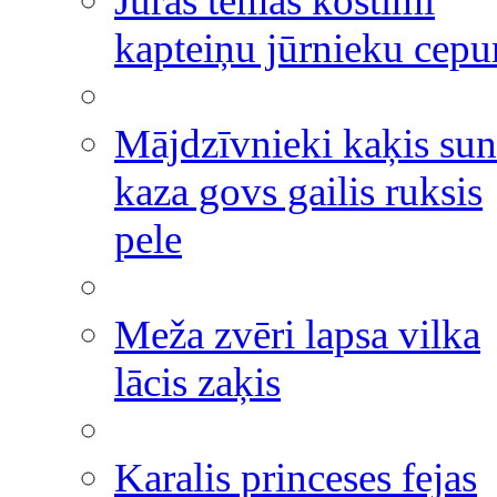
Jūras tēmas kostīmi
kapteiņu jūrnieku cepu
Mājdzīvnieki kaķis sun
kaza govs gailis ruksis
pele
Meža zvēri lapsa vilka
lācis zaķis
Karalis princeses fejas