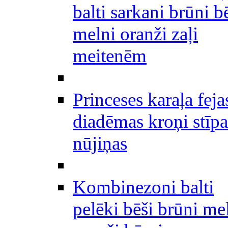
balti sarkani brūni b
melni oranži zaļi
meitenēm
Princeses karaļa feja
diadēmas kroņi stīpa
nūjiņas
Kombinezoni balti
pelēki bēši brūni me