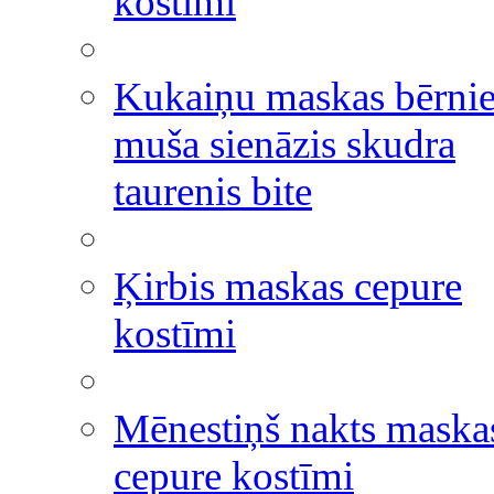
kostīmi
Kukaiņu maskas bērni
muša sienāzis skudra
taurenis bite
Ķirbis maskas cepure
kostīmi
Mēnestiņš nakts maska
cepure kostīmi