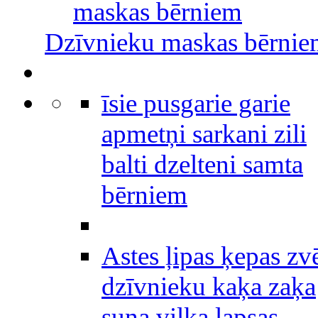
maskas bērniem
Dzīvnieku maskas bērni
īsie pusgarie garie
apmetņi sarkani zili
balti dzelteni samta
bērniem
Astes ļipas ķepas zv
dzīvnieku kaķa zaķa
suņa vilka lapsas