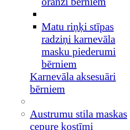
oranži bērniem
Matu riņķi stīpas
radziņi karnevāla
masku piederumi
bērniem
Karnevāla aksesuāri
bērniem
Austrumu stila maskas
cepure kostīmi