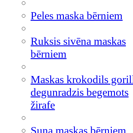
Peles maska bērniem
Ruksis sivēna maskas
bērniem
Maskas krokodils goril
degunradzis begemots
žirafe
Suņa maskas bērniem