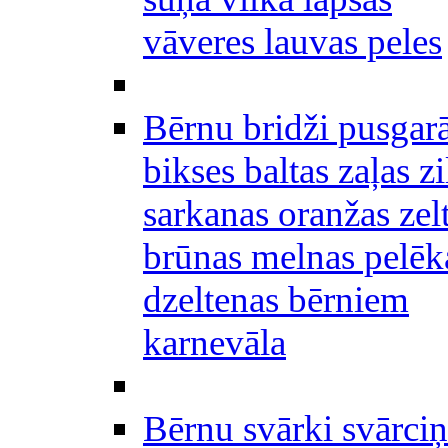
vāveres lauvas peles
Bērnu bridži pusgar
bikses baltas zaļas zi
sarkanas oranžas zel
brūnas melnas pelēk
dzeltenas bērniem
karnevāla
Bērnu svārki svārciņ