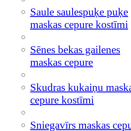
Saule saulespuķe puķe
maskas cepure kostīmi
Sēnes bekas gailenes
maskas cepure
Skudras kukaiņu mask
cepure kostīmi
Sniegavīrs maskas cep