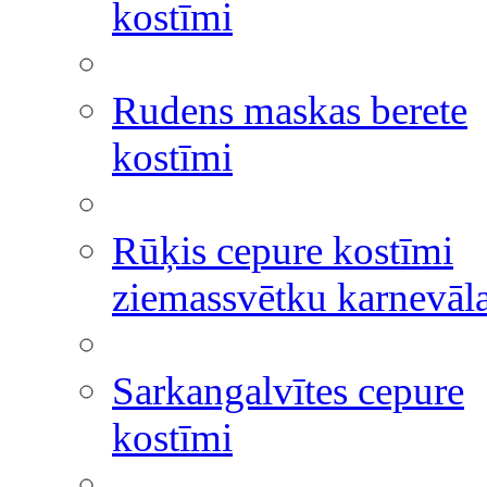
kostīmi
Rudens maskas berete
kostīmi
Rūķis cepure kostīmi
ziemassvētku karnevāl
Sarkangalvītes cepure
kostīmi