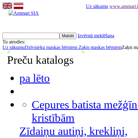
Uz sākumu
www.ammari.lv
Izvērstā meklēšana
Tu atrodies:
Uz sākumu
Dzīvnieku maskas bērniem
Zaķis maskas bērniem
Zaķis m
Preču katalogs
pa lēto
Cepures batista mežģīn
kristībām
Zīdaiņu autiņi, krekliņi,