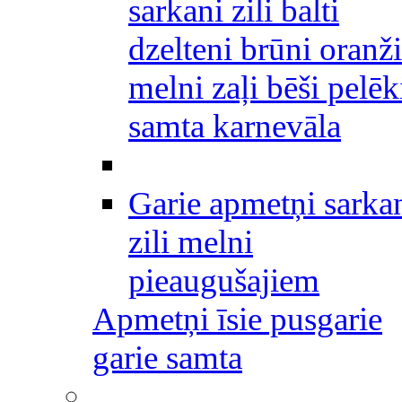
sarkani zili balti
dzelteni brūni oranži
melni zaļi bēši pelēk
samta karnevāla
Garie apmetņi sarka
zili melni
pieaugušajiem
Apmetņi īsie pusgarie
garie samta