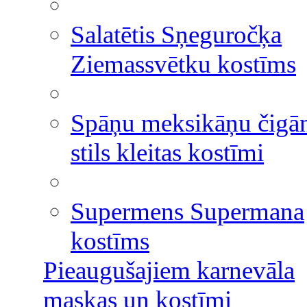
Salatētis Sņeguročķa
Ziemassvētku kostīms
Spāņu meksikāņu čigā
stils kleitas kostīmi
Supermens Supermana
kostīms
Pieaugušajiem karnevāla
maskas un kostīmi