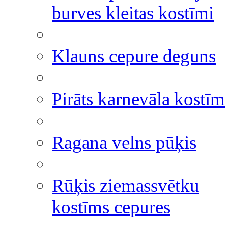
burves kleitas kostīmi
Klauns cepure deguns
Pirāts karnevāla kostīm
Ragana velns pūķis
Rūķis ziemassvētku
kostīms cepures