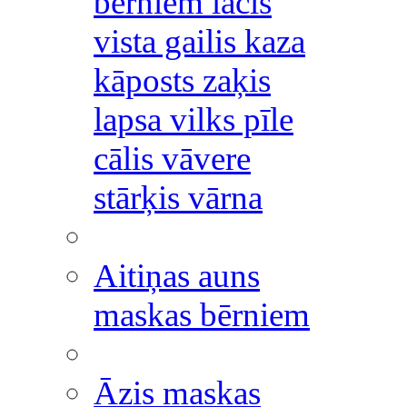
bērniem lācis
vista gailis kaza
kāposts zaķis
lapsa vilks pīle
cālis vāvere
stārķis vārna
Aitiņas auns
maskas bērniem
Āzis maskas