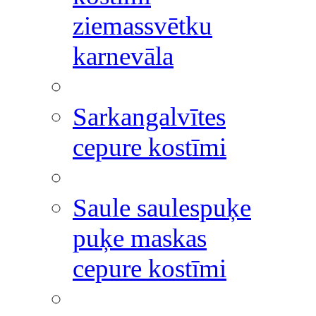
ziemassvētku
karnevāla
Sarkangalvītes
cepure kostīmi
Saule saulespuķe
puķe maskas
cepure kostīmi