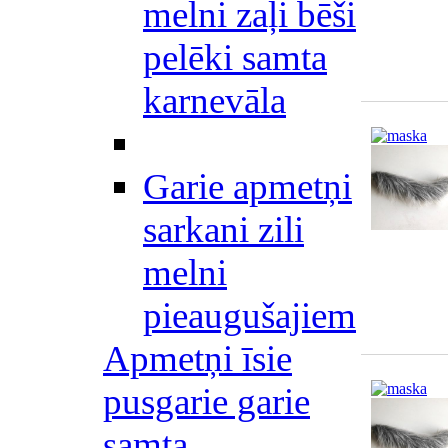
melni zaļi bēši
pelēki samta
karnevāla
Garie apmetņi
sarkani zili
melni
pieaugušajiem
Apmetņi īsie
pusgarie garie
samta