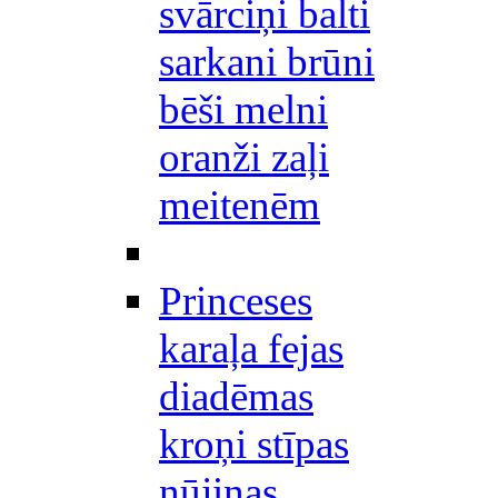
svārciņi balti
sarkani brūni
bēši melni
oranži zaļi
meitenēm
Princeses
karaļa fejas
diadēmas
kroņi stīpas
nūjiņas