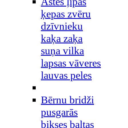
Astes ļipas
ķepas zvēru
dzīvnieku
kaķa zaķa
suņa vilka
lapsas vāveres
lauvas peles
Bērnu bridži
pusgarās
bikses baltas