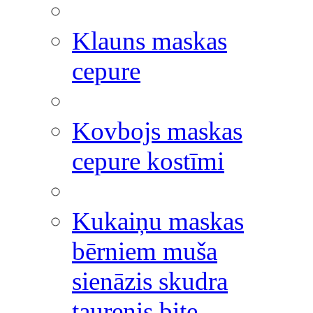
Klauns maskas
cepure
Kovbojs maskas
cepure kostīmi
Kukaiņu maskas
bērniem muša
sienāzis skudra
taurenis bite