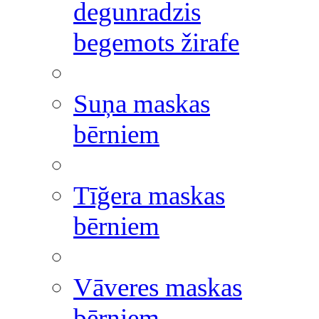
degunradzis
begemots žirafe
Suņa maskas
bērniem
Tīğera maskas
bērniem
Vāveres maskas
bērniem