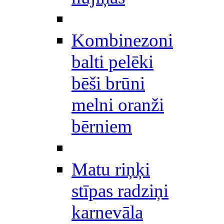
Kombinezoni
balti pelēki
bēši brūni
melni oranži
bērniem
Matu riņķi
stīpas radziņi
karnevāla