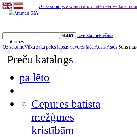
Uz sākumu
www.ammari.lv Interneta Veikals Sal
Izvērstā meklēšana
Tu atrodies:
Uz sākumu
Vilka zaķa peles lapsas vāveres lāča Ausis Astes
Suns mas
Preču katalogs
pa lēto
Cepures batista
mežģīnes
kristībām