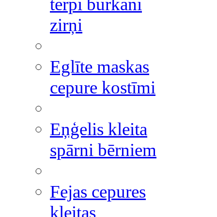
tērpi burkāni
zirņi
Eglīte maskas
cepure kostīmi
Eņģelis kleita
spārni bērniem
Fejas cepures
kleitas