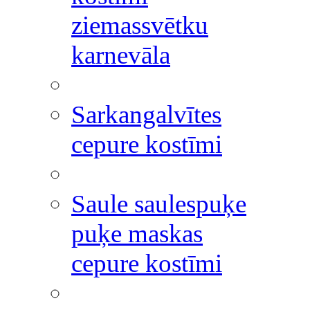
ziemassvētku
karnevāla
Sarkangalvītes
cepure kostīmi
Saule saulespuķe
puķe maskas
cepure kostīmi