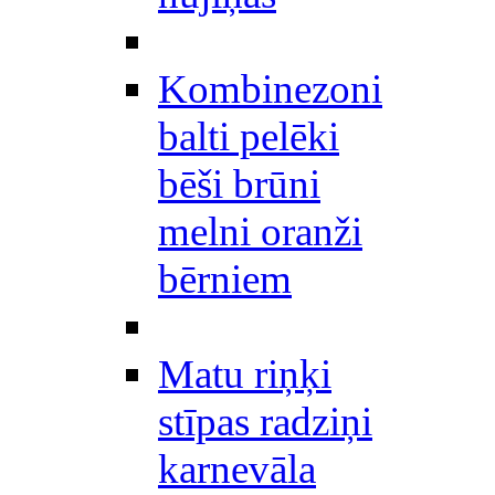
Kombinezoni
balti pelēki
bēši brūni
melni oranži
bērniem
Matu riņķi
stīpas radziņi
karnevāla