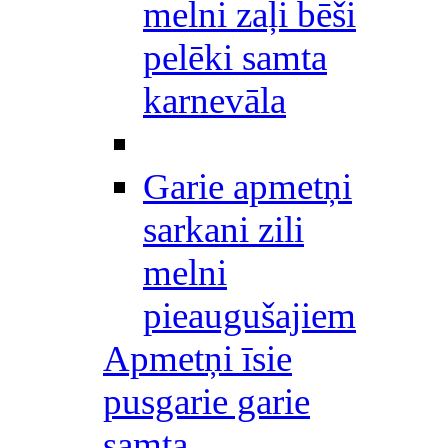
melni zaļi bēši
pelēki samta
karnevāla
Garie apmetņi
sarkani zili
melni
pieaugušajiem
Apmetņi īsie
pusgarie garie
samta