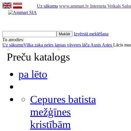
Uz sākumu
www.ammari.lv Interneta Veikals Sal
Izvērstā meklēšana
Tu atrodies:
Uz sākumu
Vilka zaķa peles lapsas vāveres lāča Ausis Astes
Lācis mas
Preču katalogs
pa lēto
Cepures batista
mežģīnes
kristībām