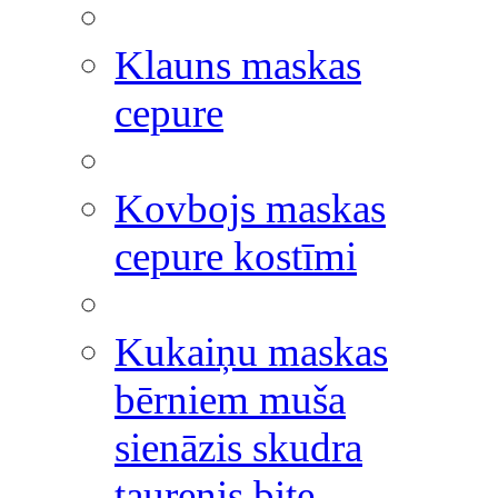
Klauns maskas
cepure
Kovbojs maskas
cepure kostīmi
Kukaiņu maskas
bērniem muša
sienāzis skudra
taurenis bite