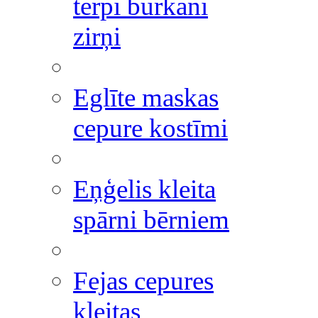
tērpi burkāni
zirņi
Eglīte maskas
cepure kostīmi
Eņģelis kleita
spārni bērniem
Fejas cepures
kleitas