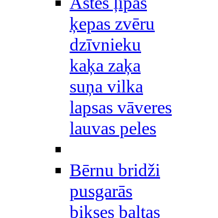
Astes ļipas
ķepas zvēru
dzīvnieku
kaķa zaķa
suņa vilka
lapsas vāveres
lauvas peles
Bērnu bridži
pusgarās
bikses baltas