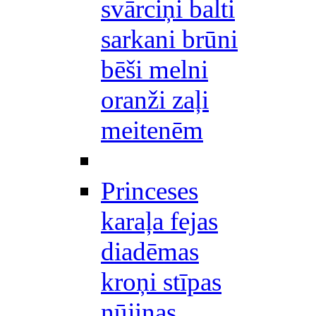
svārciņi balti
sarkani brūni
bēši melni
oranži zaļi
meitenēm
Princeses
karaļa fejas
diadēmas
kroņi stīpas
nūjiņas