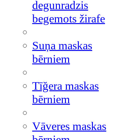
degunradzis
begemots žirafe
Suņa maskas
bērniem
Tīğera maskas
bērniem
Vāveres maskas
bērniem