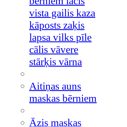
bērniem lācis
vista gailis kaza
kāposts zaķis
lapsa vilks pīle
cālis vāvere
stārķis vārna
Aitiņas auns
maskas bērniem
Āzis maskas