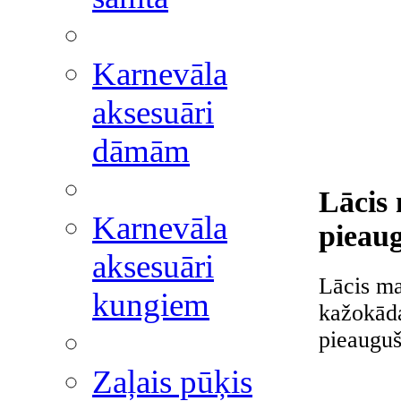
Karnevāla
aksesuāri
dāmām
Lācis 
Karnevāla
pieau
aksesuāri
Lācis ma
kungiem
kažokāda
pieaugu
Zaļais pūķis