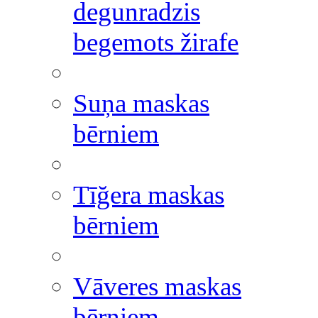
degunradzis
begemots žirafe
Suņa maskas
bērniem
Tīğera maskas
bērniem
Vāveres maskas
bērniem