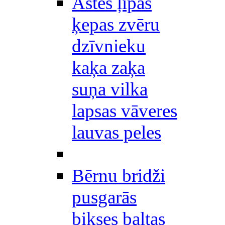
Astes ļipas
ķepas zvēru
dzīvnieku
kaķa zaķa
suņa vilka
lapsas vāveres
lauvas peles
Bērnu bridži
pusgarās
bikses baltas