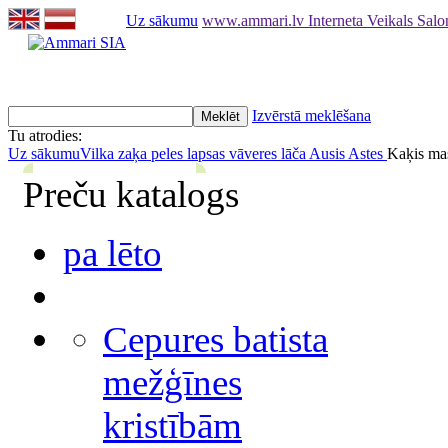
Uz sākumu
www.ammari.lv Interneta Veikals Sal
Izvērstā meklēšana
Tu atrodies:
Uz sākumu
Vilka zaķa peles lapsas vāveres lāča Ausis Astes
Kaķis mas
Preču katalogs
pa lēto
Cepures batista
mežģīnes
kristībām