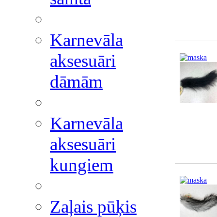
Karnevāla
aksesuāri
dāmām
Karnevāla
aksesuāri
kungiem
Zaļais pūķis