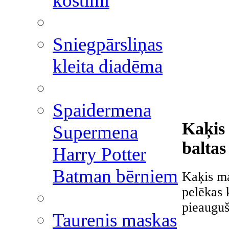
kostīmi
Sniegpārsliņas
kleita diadēma
Spaidermena
Kaķis 
Supermena
baltas
Harry Potter
Batman bērniem
Kaķis ma
pelēkas 
pieaugu
Taurenis maskas