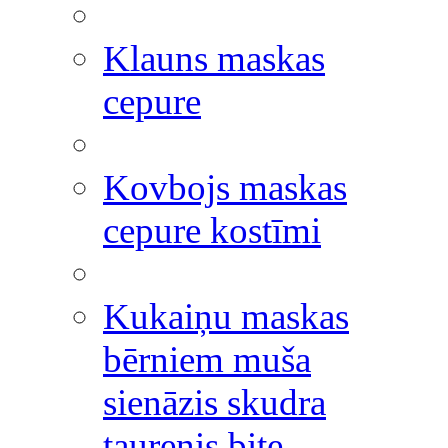
Klauns maskas
cepure
Kovbojs maskas
cepure kostīmi
Kukaiņu maskas
bērniem muša
sienāzis skudra
taurenis bite