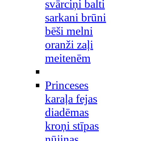
svārciņi balti
sarkani brūni
bēši melni
oranži zaļi
meitenēm
Princeses
karaļa fejas
diadēmas
kroņi stīpas
nūjiņas