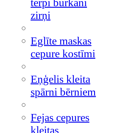
tērpi burkāni
zirņi
Eglīte maskas
cepure kostīmi
Eņģelis kleita
spārni bērniem
Fejas cepures
kleitas