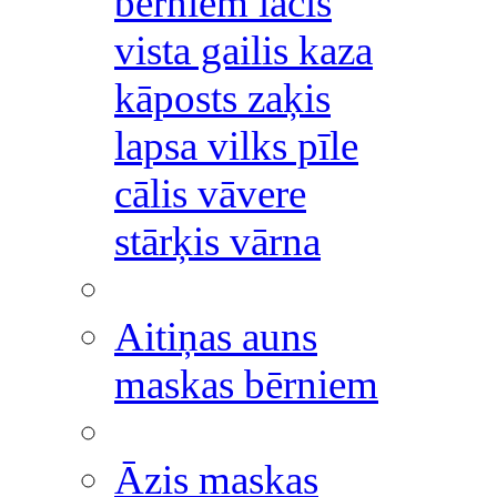
bērniem lācis
vista gailis kaza
kāposts zaķis
lapsa vilks pīle
cālis vāvere
stārķis vārna
Aitiņas auns
maskas bērniem
Āzis maskas