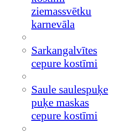
ziemassvētku
karnevāla
Sarkangalvītes
cepure kostīmi
Saule saulespuķe
puķe maskas
cepure kostīmi