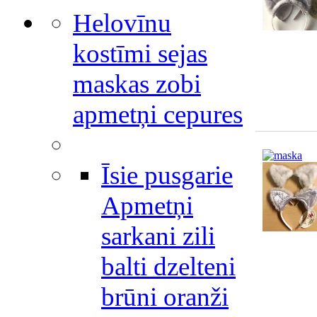
Helovīnu
kostīmi sejas
maskas zobi
apmetņi cepures
Īsie pusgarie
Apmetņi
sarkani zili
balti dzelteni
brūni oranži