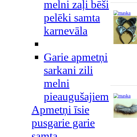
melni zaļi bēši
pelēki samta
karnevāla
Garie apmetņi
sarkani zili
melni
pieaugušajiem
Apmetņi īsie
pusgarie garie
samta