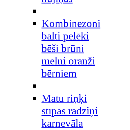
Kombinezoni
balti pelēki
bēši brūni
melni oranži
bērniem
Matu riņķi
stīpas radziņi
karnevāla