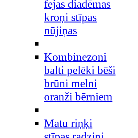
fejas diadēmas
kroņi stīpas
nūjiņas
Kombinezoni
balti pelēki bēši
brūni melni
oranži bērniem
Matu riņķi
stīpas radziņi