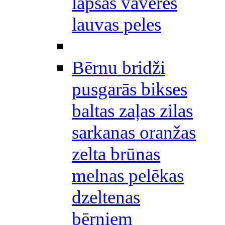
lapsas vāveres
lauvas peles
Bērnu bridži
pusgarās bikses
baltas zaļas zilas
sarkanas oranžas
zelta brūnas
melnas pelēkas
dzeltenas
bērniem