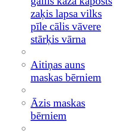
gailis kaza kāposts
zaķis lapsa vilks
pīle cālis vāvere
stārķis vārna
Aitiņas auns
maskas bērniem
Āzis maskas
bērniem