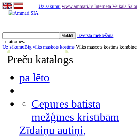
Uz sākumu
www.ammari.lv Interneta Veikals Sal
Izvērstā meklēšana
Tu atrodies:
Uz sākumu
Big vilks maskots kostīms
Vilks mascots kostīms kombine
Preču katalogs
pa lēto
Cepures batista
mežģīnes kristībām
Zīdaiņu autiņi,