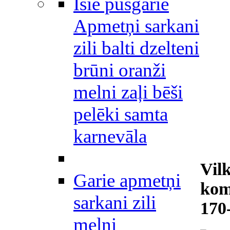
Īsie pusgarie
Apmetņi sarkani
zili balti dzelteni
brūni oranži
melni zaļi bēši
pelēki samta
karnevāla
Vil
Garie apmetņi
kom
sarkani zili
170
melni