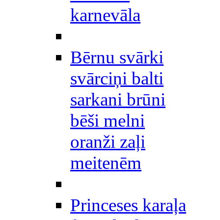
karnevāla
Bērnu svārki
svārciņi balti
sarkani brūni
bēši melni
oranži zaļi
meitenēm
Princeses karaļa