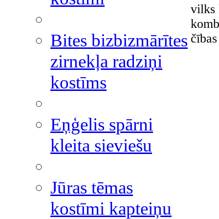
vilks
kombi
Bites bizbizmārītes
čības
zirnekļa radziņi
kostīms
Eņģelis spārni
kleita sieviešu
Jūras tēmas
kostīmi kapteiņu