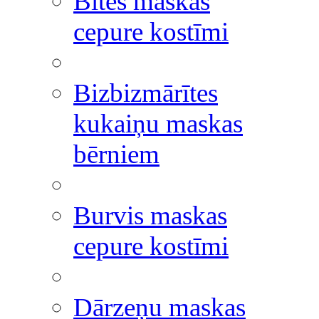
Bites maskas
cepure kostīmi
Bizbizmārītes
kukaiņu maskas
bērniem
Burvis maskas
cepure kostīmi
Dārzeņu maskas