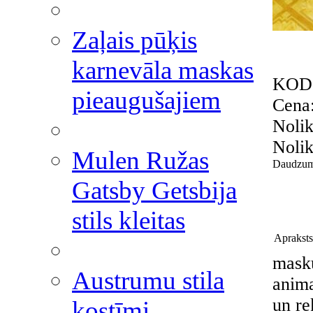
Zaļais pūķis
karnevāla maskas
KOD
pieaugušajiem
Cena
Nolik
Nolik
Mulen Ružas
Daudzum
Gatsby Getsbija
stils kleitas
Apraksts
mask
Austrumu stila
anima
un re
kostīmi