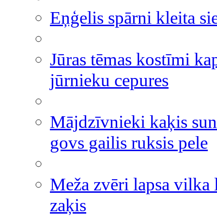
Eņģelis spārni kleita si
Jūras tēmas kostīmi ka
jūrnieku cepures
Mājdzīvnieki kaķis sun
govs gailis ruksis pele
Meža zvēri lapsa vilka 
zaķis