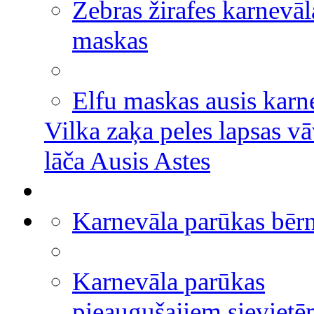
Zebras žirafes karnevāl
maskas
Elfu maskas ausis karn
Vilka zaķa peles lapsas vā
lāča Ausis Astes
Karnevāla parūkas bēr
Karnevāla parūkas
pieaugušajiem sieviet