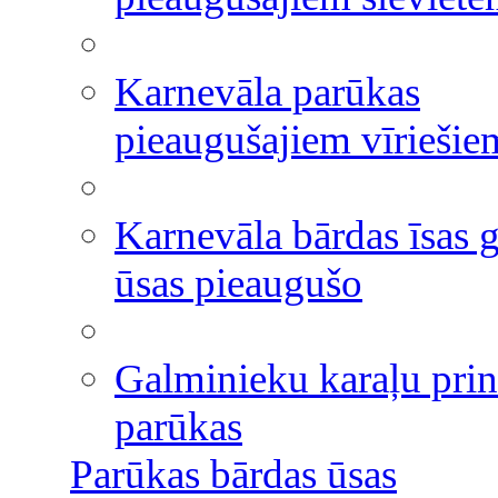
Karnevāla parūkas
pieaugušajiem vīriešie
Karnevāla bārdas īsas g
ūsas pieaugušo
Galminieku karaļu pri
parūkas
Parūkas bārdas ūsas