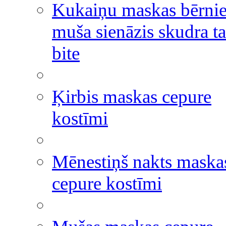
Kukaiņu maskas bērni
muša sienāzis skudra ta
bite
Ķirbis maskas cepure
kostīmi
Mēnestiņš nakts maska
cepure kostīmi