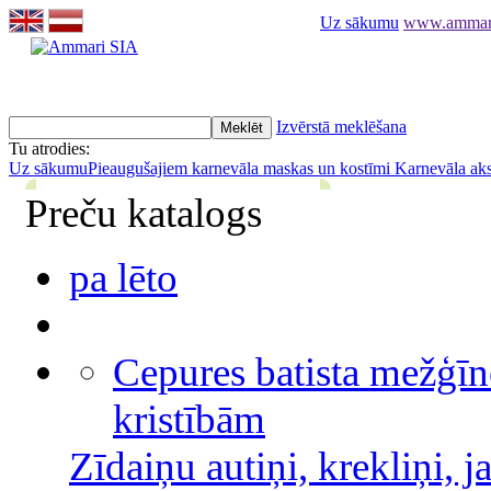
Uz sākumu
www.ammari.
Izvērstā meklēšana
Tu atrodies:
Uz sākumu
Pieaugušajiem karnevāla maskas un kostīmi
Karnevāla ak
Preču katalogs
pa lēto
Cepures batista mežģīn
kristībām
Zīdaiņu autiņi, krekliņi, j