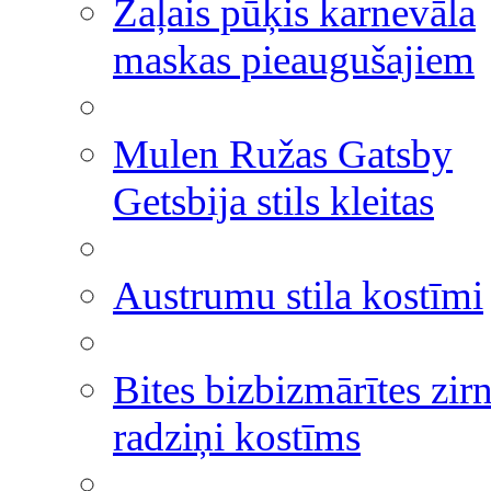
Zaļais pūķis karnevāla
maskas pieaugušajiem
Mulen Ružas Gatsby
Getsbija stils kleitas
Austrumu stila kostīmi
Bites bizbizmārītes zir
radziņi kostīms