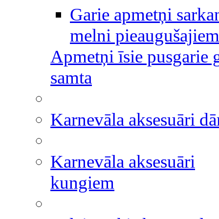
Garie apmetņi sarkan
melni pieaugušajie
Apmetņi īsie pusgarie g
samta
Karnevāla aksesuāri 
Karnevāla aksesuāri
kungiem