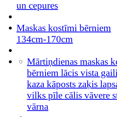
un cepures
Maskas kostīmi bērniem
134cm-170cm
Mārtiņdienas maskas k
bērniem lācis vista gail
kaza kāposts zaķis laps
vilks pīle cālis vāvere s
vārna