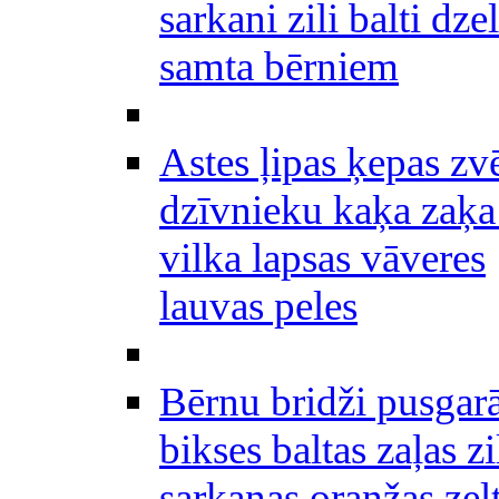
sarkani zili balti dze
samta bērniem
Astes ļipas ķepas zv
dzīvnieku kaķa zaķa
vilka lapsas vāveres
lauvas peles
Bērnu bridži pusgar
bikses baltas zaļas zi
sarkanas oranžas zel