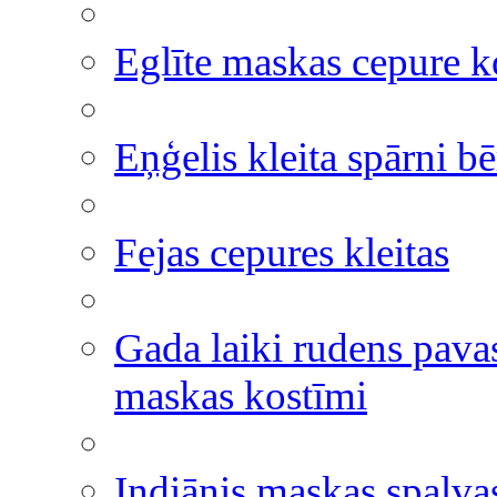
Eglīte maskas cepure k
Eņģelis kleita spārni b
Fejas cepures kleitas
Gada laiki rudens pavas
maskas kostīmi
Indiānis maskas spalva