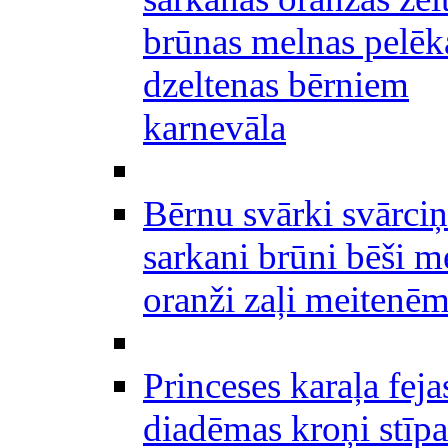
brūnas melnas pelēk
dzeltenas bērniem
karnevāla
Bērnu svārki svārciņi
sarkani brūni bēši m
oranži zaļi meitenē
Princeses karaļa feja
diadēmas kroņi stīpa