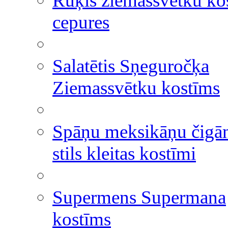
Rūķis ziemassvētku ko
cepures
Salatētis Sņeguročķa
Ziemassvētku kostīms
Spāņu meksikāņu čigā
stils kleitas kostīmi
Supermens Supermana
kostīms