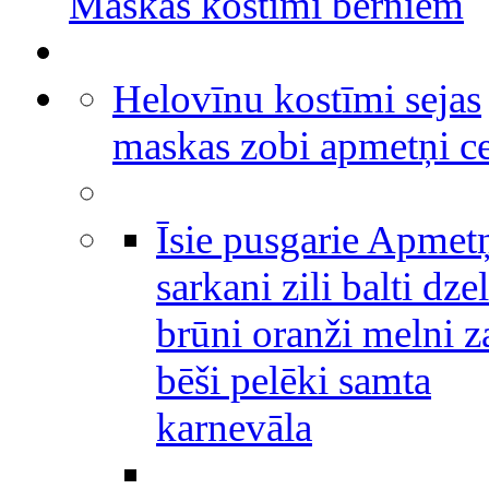
Maskas kostīmi bērniem
Helovīnu kostīmi sejas
maskas zobi apmetņi c
Īsie pusgarie Apmet
sarkani zili balti dze
brūni oranži melni za
bēši pelēki samta
karnevāla