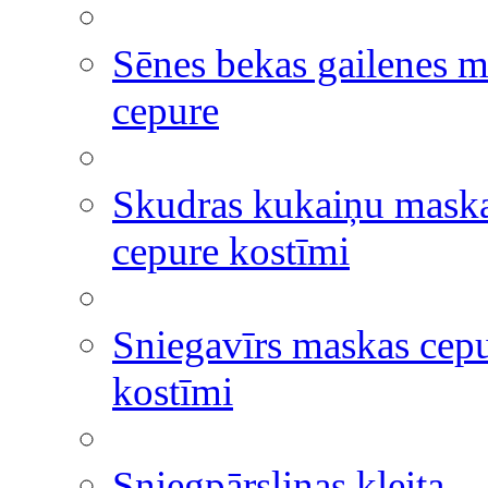
Sēnes bekas gailenes 
cepure
Skudras kukaiņu mask
cepure kostīmi
Sniegavīrs maskas cep
kostīmi
Sniegpārsliņas kleita