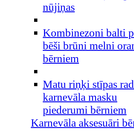
nūjiņas
Kombinezoni balti p
bēši brūni melni ora
bērniem
Matu riņķi stīpas rad
karnevāla masku
piederumi bērniem
Karnevāla aksesuāri b