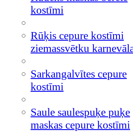
kostīmi
Rūķis cepure kostīmi
ziemassvētku karnevāl
Sarkangalvītes cepure
kostīmi
Saule saulespuķe puķe
maskas cepure kostīmi