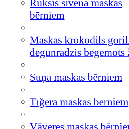
Ruksis sivēna maskas
bērniem
Maskas krokodils goril
degunradzis begemots ž
Suņa maskas bērniem
Tīğera maskas bērniem
Vāveres maskas bērni