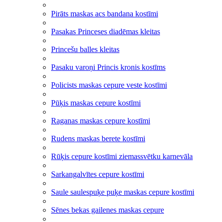
Pirāts maskas acs bandana kostīmi
Pasakas Princeses diadēmas kleitas
Princešu balles kleitas
Pasaku varoņi Princis kronis kostīms
Policists maskas cepure veste kostīmi
Pūķis maskas cepure kostīmi
Raganas maskas cepure kostīmi
Rudens maskas berete kostīmi
Rūķis cepure kostīmi ziemassvētku karnevāla
Sarkangalvītes cepure kostīmi
Saule saulespuķe puķe maskas cepure kostīmi
Sēnes bekas gailenes maskas cepure