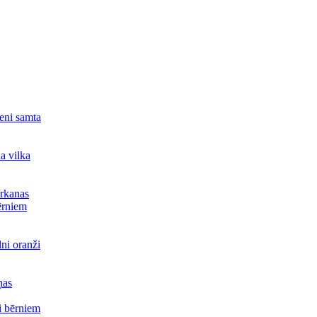
teni samta
a vilka
arkanas
ērniem
lni oranži
ņas
i bērniem