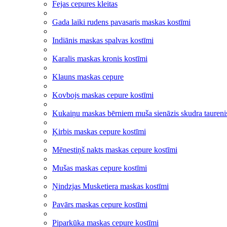
Fejas cepures kleitas
Gada laiki rudens pavasaris maskas kostīmi
Indiānis maskas spalvas kostīmi
Karalis maskas kronis kostīmi
Klauns maskas cepure
Kovbojs maskas cepure kostīmi
Kukaiņu maskas bērniem muša sienāzis skudra taurenis
Ķirbis maskas cepure kostīmi
Mēnestiņš nakts maskas cepure kostīmi
Mušas maskas cepure kostīmi
Ņindzjas Musketiera maskas kostīmi
Pavārs maskas cepure kostīmi
Piparkūka maskas cepure kostīmi