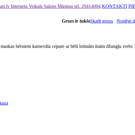
.lv Interneta Veikals Salons Māsiņas
tel. 29414004
KONTAKTI
PI
Grozs ir tukšs
Skatīt grozu
Noslēgt 
 maskas bērniem karnevāla cepure ar bēši brūnām ūsām džungļu zvērs
 kaza