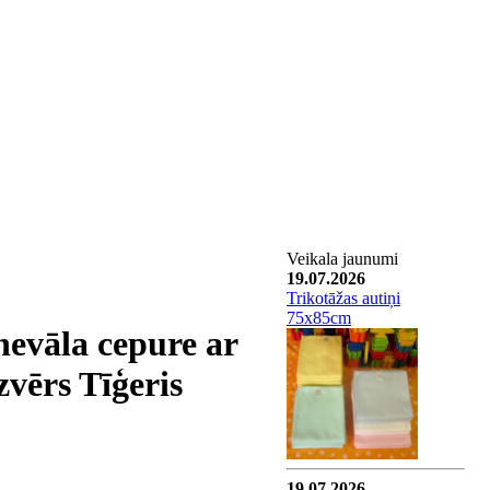
Veikala jaunumi
19.07.2026
Trikotāžas autiņi
75x85cm
evāla cepure ar
vērs Tīģeris
19.07.2026