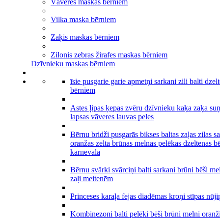
Vāveres maskas bērniem
Vilka maska bērniem
Zaķis maskas bērniem
Zilonis zebras žirafes maskas bērniem
Dzīvnieku maskas bērniem
īsie pusgarie garie apmetņi sarkani zili balti dzel
bērniem
Astes ļipas ķepas zvēru dzīvnieku kaķa zaķa suņ
lapsas vāveres lauvas peles
Bērnu bridži pusgarās bikses baltas zaļas zilas s
oranžas zelta brūnas melnas pelēkas dzeltenas b
karnevāla
Bērnu svārki svārciņi balti sarkani brūni bēši me
zaļi meitenēm
Princeses karaļa fejas diadēmas kroņi stīpas nūji
Kombinezoni balti pelēki bēši brūni melni oranž