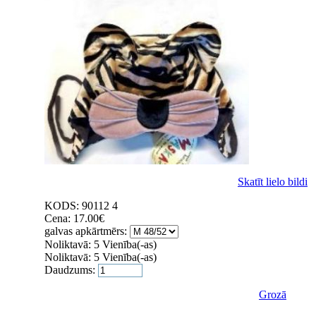
Skatīt lielo bildi
KODS:
90112 4
Cena:
17.00
€
galvas apkārtmērs:
Noliktavā:
5 Vienība(-as)
Noliktavā:
5 Vienība(-as)
Daudzums:
Grozā