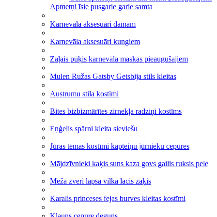
Apmetņi īsie pusgarie garie samta
Karnevāla aksesuāri dāmām
Karnevāla aksesuāri kungiem
Zaļais pūķis karnevāla maskas pieaugušajiem
Mulen Ružas Gatsby Getsbija stils kleitas
Austrumu stila kostīmi
Bites bizbizmārītes zirnekļa radziņi kostīms
Eņģelis spārni kleita sieviešu
Jūras tēmas kostīmi kapteiņu jūrnieku cepures
Mājdzīvnieki kaķis suns kaza govs gailis ruksis pele
Meža zvēri lapsa vilka lācis zaķis
Karalis princeses fejas burves kleitas kostīmi
Klauns cepure deguns