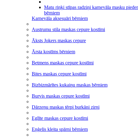
Matu riņķi stīpas radziņi karnevāla masku piede
bērniem
Karnevāla aksesuāri bērniem
Austrumu stila maskas cepure kostīmi
Āksts Jokers maskas cepure
Ārsta kostīms bērniem
Betmens maskas cepure kostīmi
Bites maskas cepure kostīmi
Bizbizmārītes kukaiņu maskas bērniem
Burvis maskas cepure kostīmi
Dārzeņu maskas tērpi burkāni zirņi
Eglīte maskas cepure kostīmi
Eņģelis kleita spārni bērniem