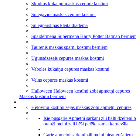
Skudras kukaiņu maskas cepure kostīmi
Sniegavīrs maskas cepure kostīmi
Sniegpārsliņas kleita diadēma
Spaidermena Supermena Harry Potter Batman bērnie
Taurenis maskas spārni kostīmi bērniem
Ugunsdzēsējs cepures maskas kostīmi
Vaboles kukaiņu cepures maskas kostīmi
Velns cepures maskas kostīmi
Halloween Haloween kostīmi zobi apmetņi cepures
Maskas kostīmi bērniem
Helovīnu kostīmi sejas maskas zobi apmetņi cepures
Īsie pusgarie Apmetņi sarkani zili balti dzelteni 
oranži melni zaļi bēši pelēki samta karnevāla
Garie apmetņi sarkani zili melni pieaugušajiem