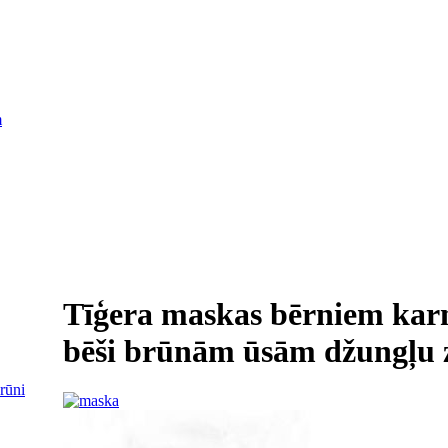
m
Tīģera maskas bērniem karn
bēši brūnām ūsām džungļu z
brūni