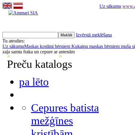
Uz sākumu
www.am
Izvērstā meklēšana
Tu atrodies:
Uz sākumu
Maskas kostīmi bērniem
Kukaiņu maskas bērniem muša sie
zaļa samta fraka un cepure ar antenām
Preču katalogs
pa lēto
Cepures batista
mežģīnes
kristībām