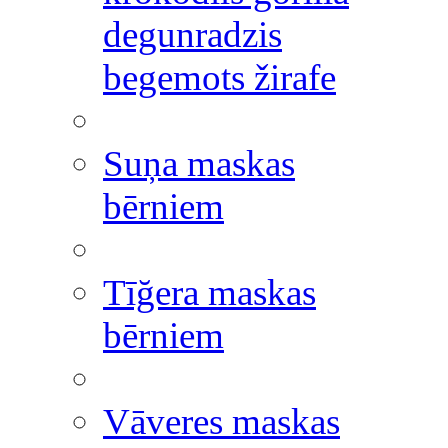
degunradzis
begemots žirafe
Suņa maskas
bērniem
Tīğera maskas
bērniem
Vāveres maskas