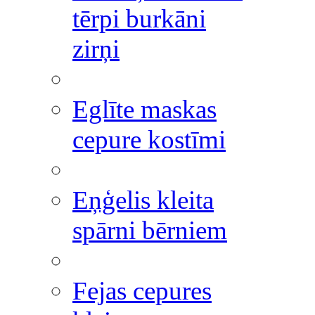
tērpi burkāni
zirņi
Eglīte maskas
cepure kostīmi
Eņģelis kleita
spārni bērniem
Fejas cepures