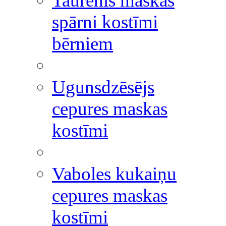
Taurenis maskas
spārni kostīmi
bērniem
Ugunsdzēsējs
cepures maskas
kostīmi
Vaboles kukaiņu
cepures maskas
kostīmi