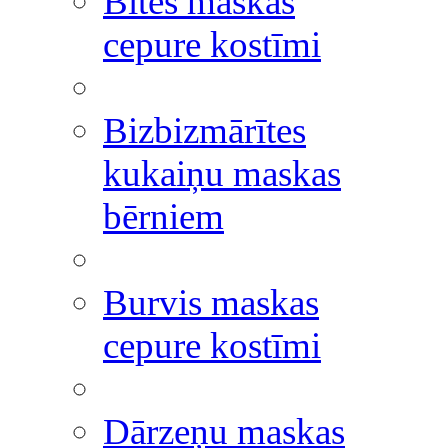
Bites maskas
cepure kostīmi
Bizbizmārītes
kukaiņu maskas
bērniem
Burvis maskas
cepure kostīmi
Dārzeņu maskas