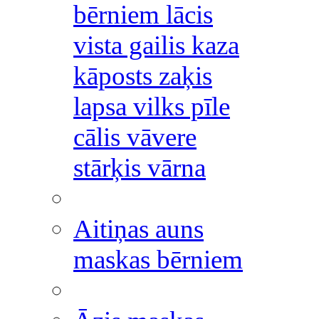
bērniem lācis
vista gailis kaza
kāposts zaķis
lapsa vilks pīle
cālis vāvere
stārķis vārna
Aitiņas auns
maskas bērniem