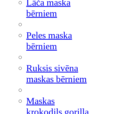
Lāča maska
bērniem
Peles maska
bērniem
Ruksis sivēna
maskas bērniem
Maskas
krokodils gorilla