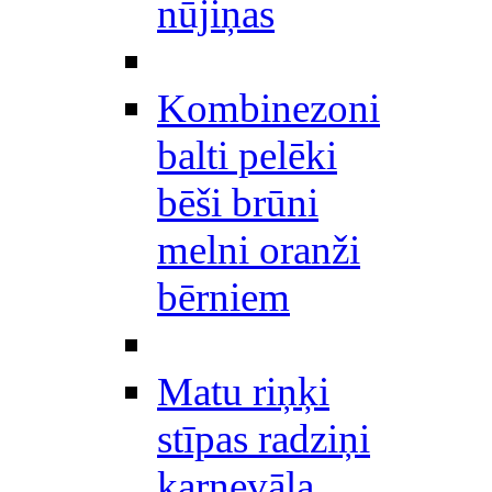
nūjiņas
Kombinezoni
balti pelēki
bēši brūni
melni oranži
bērniem
Matu riņķi
stīpas radziņi
karnevāla