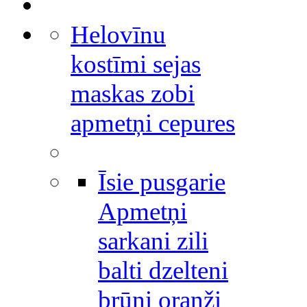
Helovīnu
kostīmi sejas
maskas zobi
apmetņi cepures
Īsie pusgarie
Apmetņi
sarkani zili
balti dzelteni
brūni oranži