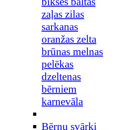
bikses baltas
zaļas zilas
sarkanas
oranžas zelta
brūnas melnas
pelēkas
dzeltenas
bērniem
karnevāla
Bērnu svārki