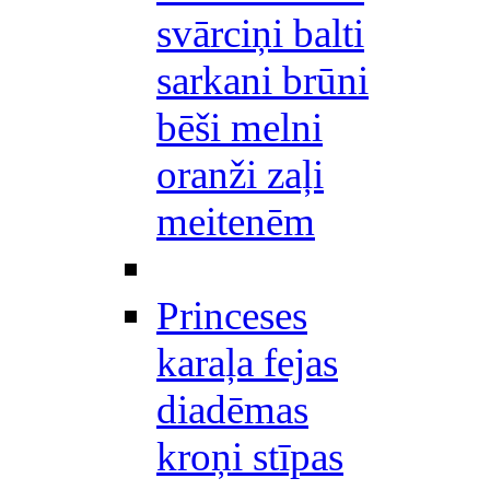
svārciņi balti
sarkani brūni
bēši melni
oranži zaļi
meitenēm
Princeses
karaļa fejas
diadēmas
kroņi stīpas