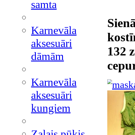
samta
Sien
Karnevāla
kost
aksesuāri
132 z
dāmām
cepu
Karnevāla
aksesuāri
kungiem
Zaļais pūķis