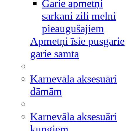
Garie apmetņi
sarkani zili melni
pieaugušajiem
Apmetņi īsie pusgarie
garie samta
Karnevāla aksesuāri
dāmām
Karnevāla aksesuāri
kungiem