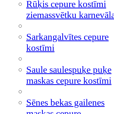
Rūķis cepure kostīmi
ziemassvētku karnevāl
Sarkangalvītes cepure
kostīmi
Saule saulespuķe puķe
maskas cepure kostīmi
Sēnes bekas gailenes
maskas cepure