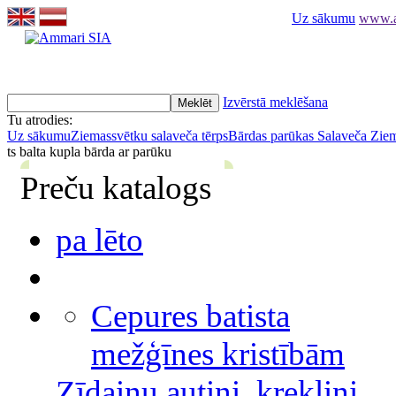
Uz sākumu
www.am
Izvērstā meklēšana
Tu atrodies:
Uz sākumu
Ziemassvētku salaveča tērps
Bārdas parūkas Salaveča Ziem
ts balta kupla bārda ar parūku
Preču katalogs
pa lēto
Cepures batista
mežģīnes kristībām
Zīdaiņu autiņi, krekliņi,