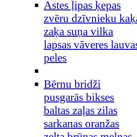
Astes ļipas ķepas
zvēru dzīvnieku kaķ
zaķa suņa vilka
lapsas vāveres lauva
peles
Bērnu bridži
pusgarās bikses
baltas zaļas zilas
sarkanas oranžas
zelta brūnas melnas