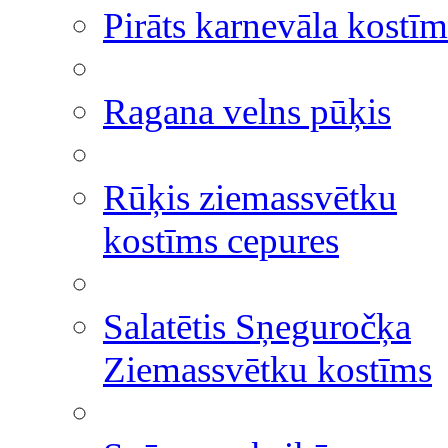
Pirāts karnevāla kostīm
Ragana velns pūķis
Rūķis ziemassvētku
kostīms cepures
Salatētis Sņeguročķa
Ziemassvētku kostīms