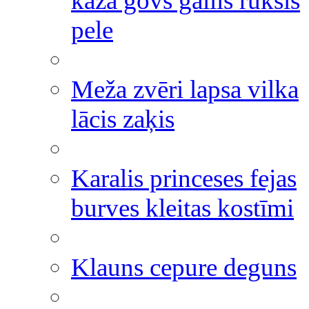
kaza govs gailis ruksis
pele
Meža zvēri lapsa vilka
lācis zaķis
Karalis princeses fejas
burves kleitas kostīmi
Klauns cepure deguns