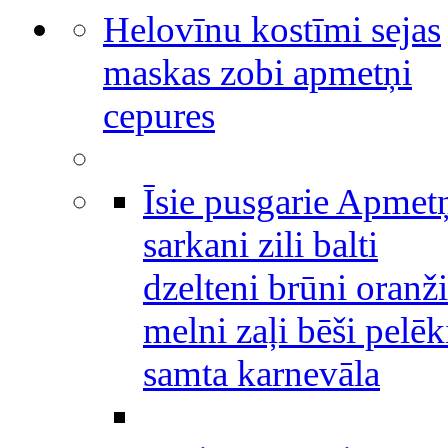
Helovīnu kostīmi sejas
maskas zobi apmetņi
cepures
Īsie pusgarie Apmet
sarkani zili balti
dzelteni brūni oranži
melni zaļi bēši pelēk
samta karnevāla