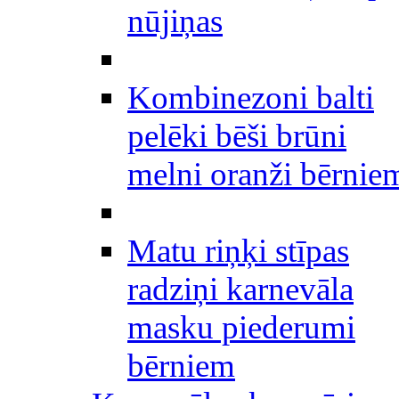
nūjiņas
Kombinezoni balti
pelēki bēši brūni
melni oranži bērnie
Matu riņķi stīpas
radziņi karnevāla
masku piederumi
bērniem