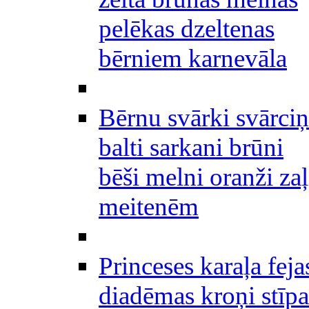
pelēkas dzeltenas
bērniem karnevāla
Bērnu svārki svārciņ
balti sarkani brūni
bēši melni oranži zaļ
meitenēm
Princeses karaļa feja
diadēmas kroņi stīpa