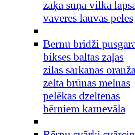
zaķa suņa vilka laps
vāveres lauvas peles
Bērnu bridži pusgar
bikses baltas zaļas
zilas sarkanas oranž
zelta brūnas melnas
pelēkas dzeltenas
bērniem karnevāla
Bērnu svārki svārciņ