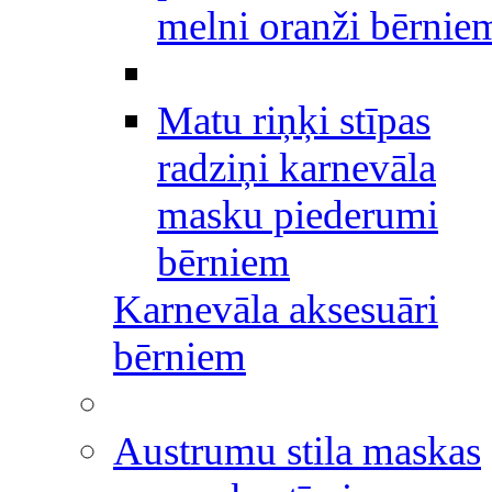
melni oranži bērnie
Matu riņķi stīpas
radziņi karnevāla
masku piederumi
bērniem
Karnevāla aksesuāri
bērniem
Austrumu stila maskas