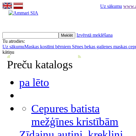
Uz sākumu
www.am
Izvērstā meklēšana
Tu atrodies:
Uz sākumu
Maskas kostīmi bērniem
Sēnes bekas gailenes maskas cep
kātiņu
Preču katalogs
pa lēto
Cepures batista
mežģīnes kristībām
Zīdaiņu autiņi, krekliņi,