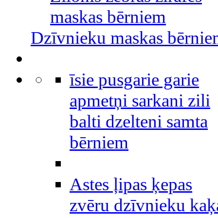
maskas bērniem
Dzīvnieku maskas bērni
īsie pusgarie garie
apmetņi sarkani zili
balti dzelteni samta
bērniem
Astes ļipas ķepas
zvēru dzīvnieku kaķ