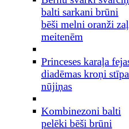
balti sarkani brūni
bēši melni oranži zaļ
meitenēm
Princeses karaļa feja
diadēmas kroņi stīpa
nūjiņas
Kombinezoni balti
pelēki bēši brūni