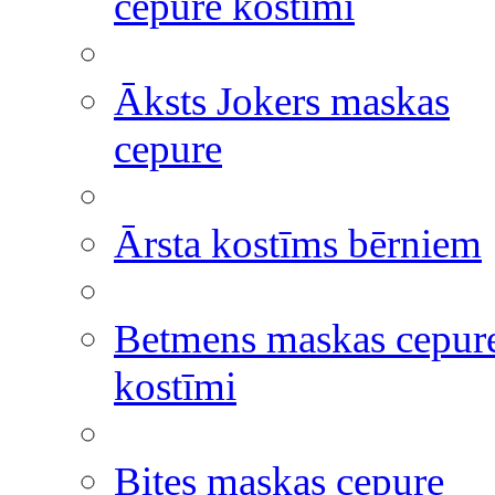
cepure kostīmi
Āksts Jokers maskas
cepure
Ārsta kostīms bērniem
Betmens maskas cepur
kostīmi
Bites maskas cepure