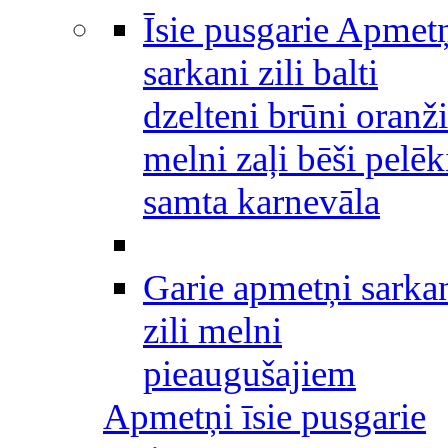
Īsie pusgarie Apmet
sarkani zili balti
dzelteni brūni oranži
melni zaļi bēši pelēk
samta karnevāla
Garie apmetņi sarka
zili melni
pieaugušajiem
Apmetņi īsie pusgarie