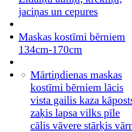
jaciņas un cepures
Maskas kostīmi bērniem
134cm-170cm
Mārtiņdienas maskas
kostīmi bērniem lācis
vista gailis kaza kāpost
zaķis lapsa vilks pīle
cālis vāvere stārķis vār