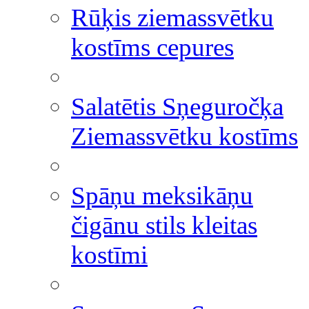
Rūķis ziemassvētku
kostīms cepures
Salatētis Sņeguročķa
Ziemassvētku kostīms
Spāņu meksikāņu
čigānu stils kleitas
kostīmi