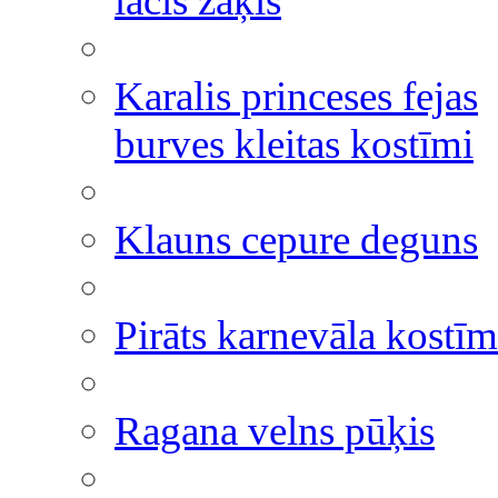
lācis zaķis
Karalis princeses fejas
burves kleitas kostīmi
Klauns cepure deguns
Pirāts karnevāla kostīm
Ragana velns pūķis