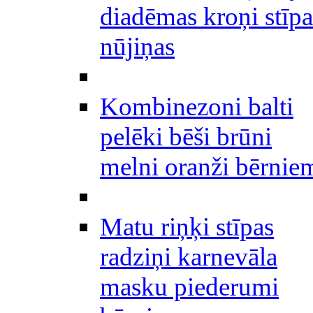
diadēmas kroņi stīpa
nūjiņas
Kombinezoni balti
pelēki bēši brūni
melni oranži bērnie
Matu riņķi stīpas
radziņi karnevāla
masku piederumi