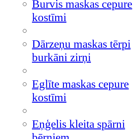
Burvis maskas cepure
kostīmi
Dārzeņu maskas tērpi
burkāni zirņi
Eglīte maskas cepure
kostīmi
Eņģelis kleita spārni
bērniem