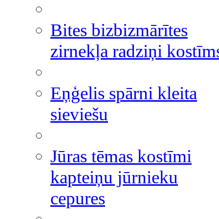
Bites bizbizmārītes
zirnekļa radziņi kostīm
Eņģelis spārni kleita
sieviešu
Jūras tēmas kostīmi
kapteiņu jūrnieku
cepures