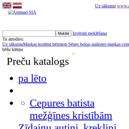
Uz sākumu
www.am
Izvērstā meklēšana
Tu atrodies:
Uz sākumu
Maskas kostīmi bērniem
Sēnes bekas gailenes maskas cep
bēšu kātiņu
Preču katalogs
pa lēto
Cepures batista
mežģīnes kristībām
Zīdaiņu autiņi, krekliņi,