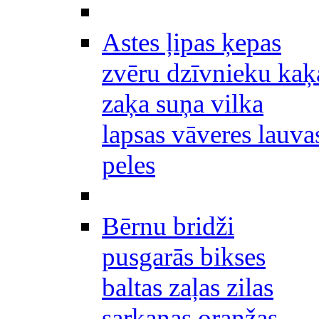
Astes ļipas ķepas
zvēru dzīvnieku kaķ
zaķa suņa vilka
lapsas vāveres lauva
peles
Bērnu bridži
pusgarās bikses
baltas zaļas zilas
sarkanas oranžas