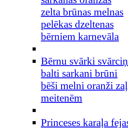
zelta brūnas melnas
pelēkas dzeltenas
bērniem karnevāla
Bērnu svārki svārciņ
balti sarkani brūni
bēši melni oranži zaļ
meitenēm
Princeses karaļa feja