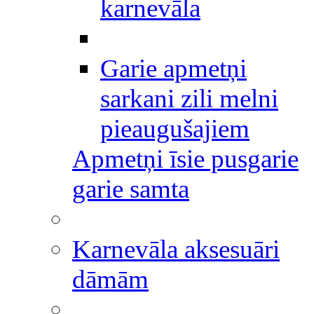
karnevāla
Garie apmetņi
sarkani zili melni
pieaugušajiem
Apmetņi īsie pusgarie
garie samta
Karnevāla aksesuāri
dāmām