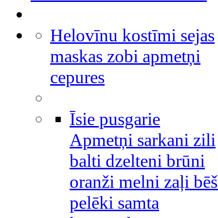
Helovīnu kostīmi sejas
maskas zobi apmetņi
cepures
Īsie pusgarie
Apmetņi sarkani zili
balti dzelteni brūni
oranži melni zaļi bēš
pelēki samta