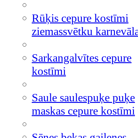
Rūķis cepure kostīmi
ziemassvētku karnevāl
Sarkangalvītes cepure
kostīmi
Saule saulespuķe puķe
maskas cepure kostīmi
Sēnes bekas gailenes