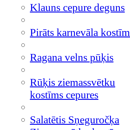
Klauns cepure deguns
Pirāts karnevāla kostīm
Ragana velns pūķis
Rūķis ziemassvētku
kostīms cepures
Salatētis Sņeguročķa