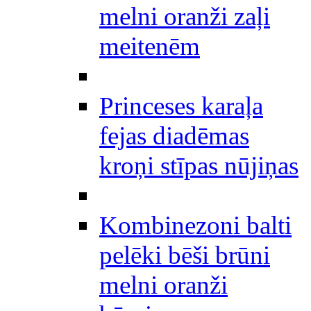
melni oranži zaļi
meitenēm
Princeses karaļa
fejas diadēmas
kroņi stīpas nūjiņas
Kombinezoni balti
pelēki bēši brūni
melni oranži