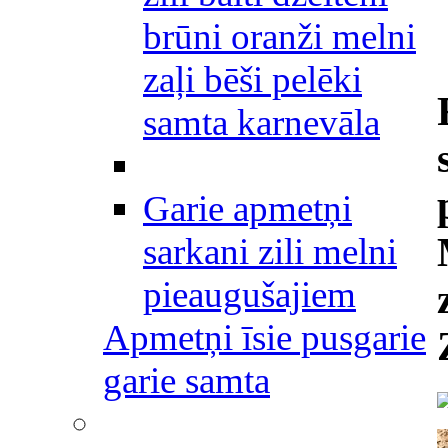
brūni oranži melni
zaļi bēši pelēki
samta karnevāla
Garie apmetņi
sarkani zili melni
pieaugušajiem
Apmetņi īsie pusgarie
garie samta