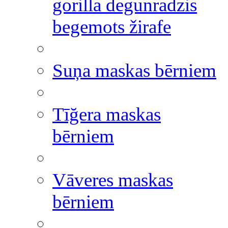
gorilla degunradzis
begemots žirafe
Suņa maskas bērniem
Tīğera maskas
bērniem
Vāveres maskas
bērniem