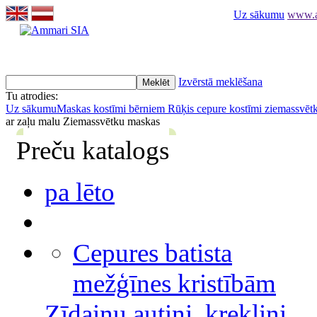
Uz sākumu
www.am
Izvērstā meklēšana
Tu atrodies:
Uz sākumu
Maskas kostīmi bērniem
Rūķis cepure kostīmi ziemassvēt
ar zaļu malu Ziemassvētku maskas
Preču katalogs
pa lēto
Cepures batista
mežģīnes kristībām
Zīdaiņu autiņi, krekliņi,