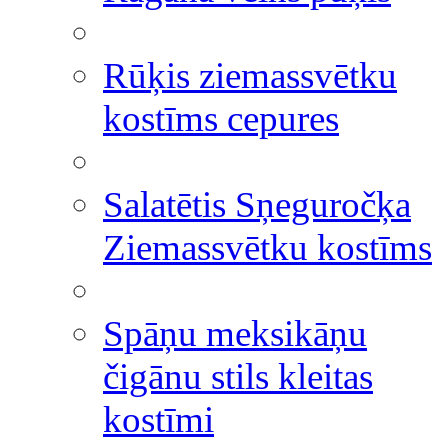
Rūķis ziemassvētku
kostīms cepures
Salatētis Sņeguročķa
Ziemassvētku kostīms
Spāņu meksikāņu
čigānu stils kleitas
kostīmi