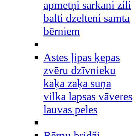
apmetņi sarkani zili
balti dzelteni samta
bērniem
Astes ļipas ķepas
zvēru dzīvnieku
kaķa zaķa suņa
vilka lapsas vāveres
lauvas peles
Bērnu bridži