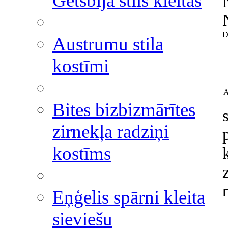
Getsbija stils kleitas
D
Austrumu stila
kostīmi
A
Bites bizbizmārītes
zirnekļa radziņi
kostīms
Eņģelis spārni kleita
sieviešu