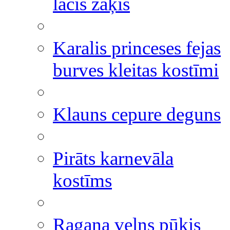
lācis zaķis
Karalis princeses fejas
burves kleitas kostīmi
Klauns cepure deguns
Pirāts karnevāla
kostīms
Ragana velns pūķis