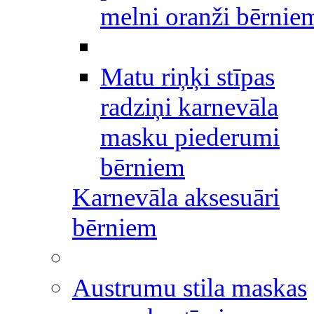
melni oranži bērnie
Matu riņķi stīpas
radziņi karnevāla
masku piederumi
bērniem
Karnevāla aksesuāri
bērniem
Austrumu stila maskas