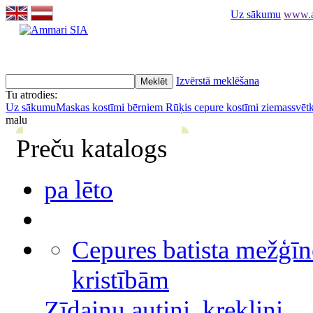
Uz sākumu
www.am
Izvērstā meklēšana
Tu atrodies:
Uz sākumu
Maskas kostīmi bērniem
Rūķis cepure kostīmi ziemassvēt
malu
Preču katalogs
pa lēto
Cepures batista mežģīn
kristībām
Zīdaiņu autiņi, krekliņi,