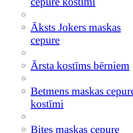
cepure kostīmi
Āksts Jokers maskas
cepure
Ārsta kostīms bērniem
Betmens maskas cepur
kostīmi
Bites maskas cepure