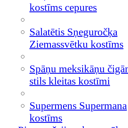
kostīms cepures
Salatētis Sņeguročķa
Ziemassvētku kostīms
Spāņu meksikāņu čigā
stils kleitas kostīmi
Supermens Supermana
kostīms