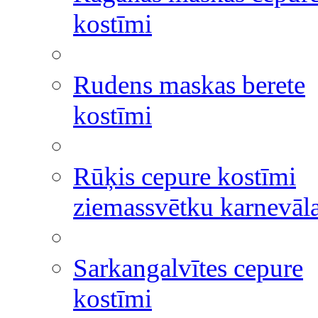
kostīmi
Rudens maskas berete
kostīmi
Rūķis cepure kostīmi
ziemassvētku karnevāl
Sarkangalvītes cepure
kostīmi