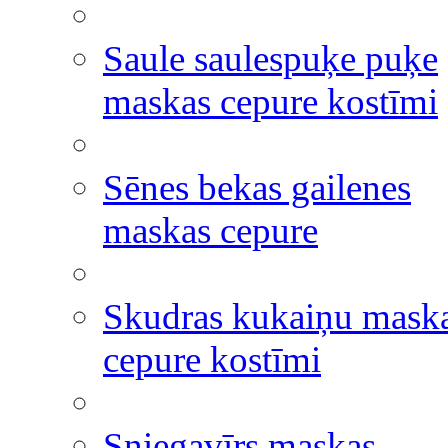
Saule saulespuķe puķe
maskas cepure kostīmi
Sēnes bekas gailenes
maskas cepure
Skudras kukaiņu mask
cepure kostīmi
Sniegavīrs maskas