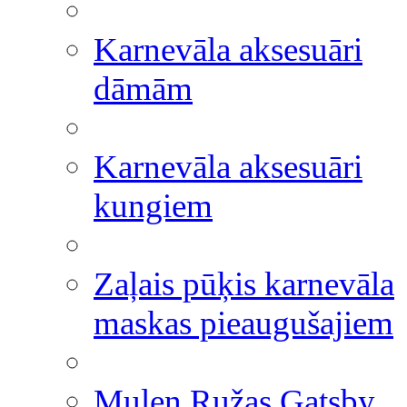
Karnevāla aksesuāri
dāmām
Karnevāla aksesuāri
kungiem
Zaļais pūķis karnevāla
maskas pieaugušajiem
Mulen Ružas Gatsby