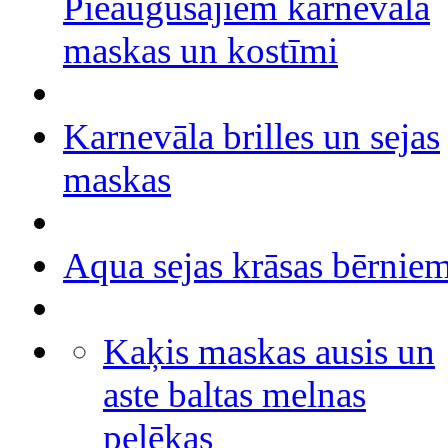
Pieaugušajiem karnevāla
maskas un kostīmi
Karnevāla brilles un sejas
maskas
Aqua sejas krāsas bērnie
Kaķis maskas ausis un
aste baltas melnas
pelēkas