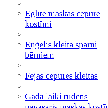
Eglīte maskas cepure
kostīmi
Eņģelis kleita spārni
bērniem
Fejas cepures kleitas
Gada laiki rudens
pavasaris maskas kostī