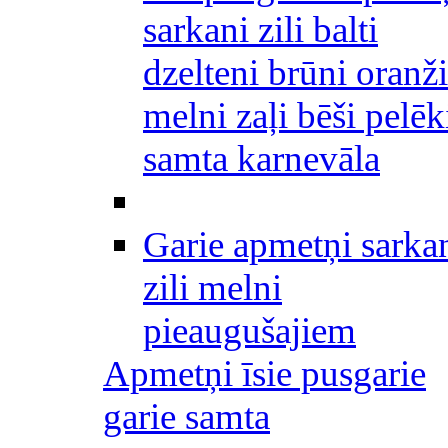
sarkani zili balti
dzelteni brūni oranži
melni zaļi bēši pelēk
samta karnevāla
Garie apmetņi sarka
zili melni
pieaugušajiem
Apmetņi īsie pusgarie
garie samta