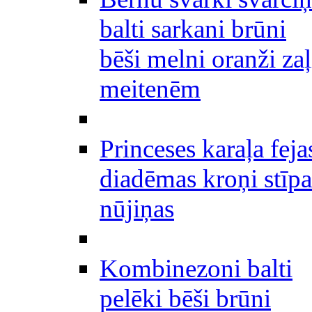
balti sarkani brūni
bēši melni oranži zaļ
meitenēm
Princeses karaļa feja
diadēmas kroņi stīpa
nūjiņas
Kombinezoni balti
pelēki bēši brūni