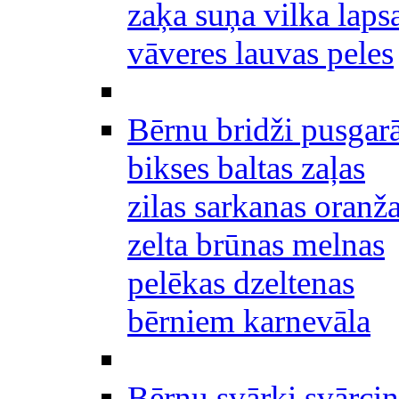
zaķa suņa vilka laps
vāveres lauvas peles
Bērnu bridži pusgar
bikses baltas zaļas
zilas sarkanas oranž
zelta brūnas melnas
pelēkas dzeltenas
bērniem karnevāla
Bērnu svārki svārciņ