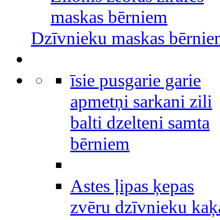
maskas bērniem
Dzīvnieku maskas bērni
īsie pusgarie garie
apmetņi sarkani zili
balti dzelteni samta
bērniem
Astes ļipas ķepas
zvēru dzīvnieku kaķ