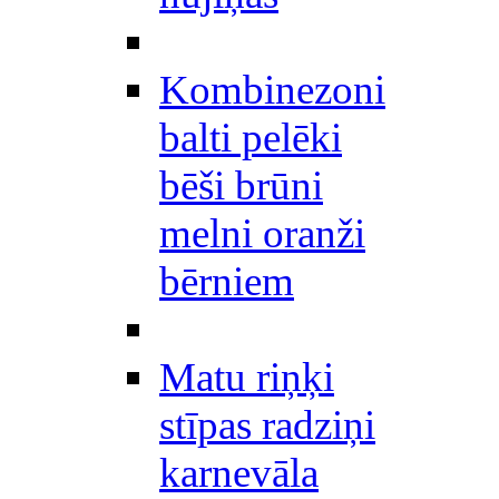
Kombinezoni
balti pelēki
bēši brūni
melni oranži
bērniem
Matu riņķi
stīpas radziņi
karnevāla