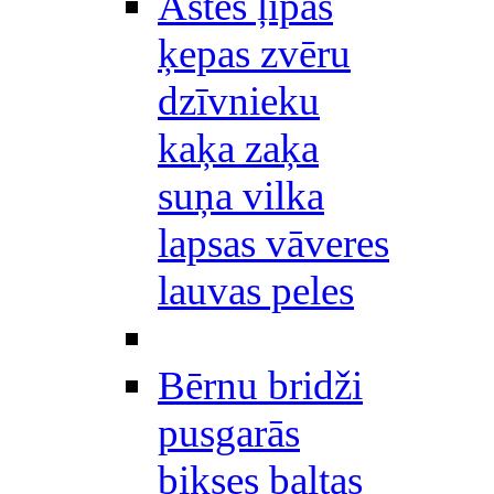
Astes ļipas
ķepas zvēru
dzīvnieku
kaķa zaķa
suņa vilka
lapsas vāveres
lauvas peles
Bērnu bridži
pusgarās
bikses baltas