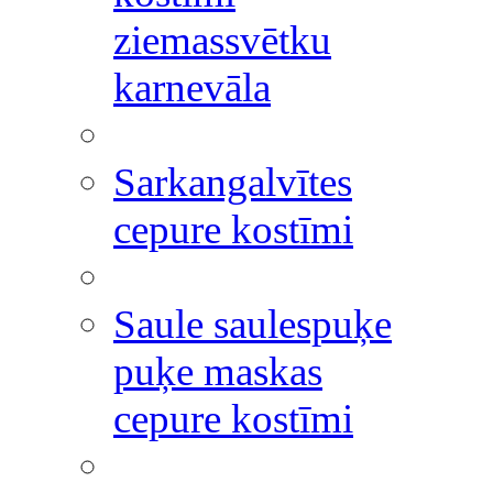
ziemassvētku
karnevāla
Sarkangalvītes
cepure kostīmi
Saule saulespuķe
puķe maskas
cepure kostīmi