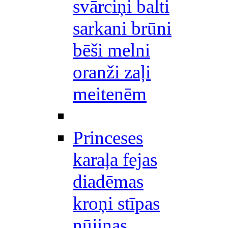
svārciņi balti
sarkani brūni
bēši melni
oranži zaļi
meitenēm
Princeses
karaļa fejas
diadēmas
kroņi stīpas
nūjiņas