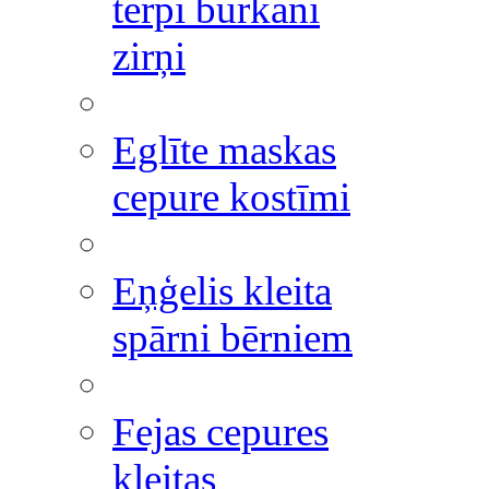
tērpi burkāni
zirņi
Eglīte maskas
cepure kostīmi
Eņģelis kleita
spārni bērniem
Fejas cepures
kleitas