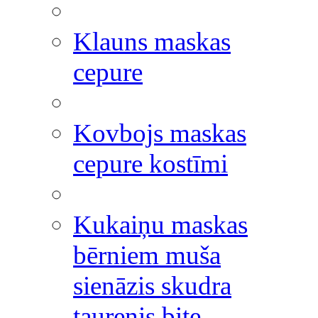
Klauns maskas
cepure
Kovbojs maskas
cepure kostīmi
Kukaiņu maskas
bērniem muša
sienāzis skudra
taurenis bite