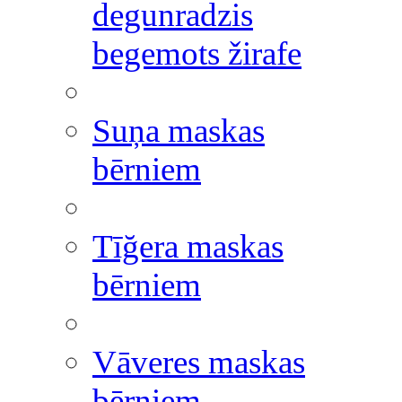
degunradzis
begemots žirafe
Suņa maskas
bērniem
Tīğera maskas
bērniem
Vāveres maskas
bērniem