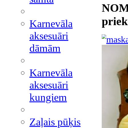
NOMA
priek
Karnevāla
aksesuāri
dāmām
Karnevāla
aksesuāri
kungiem
Zaļais pūķis