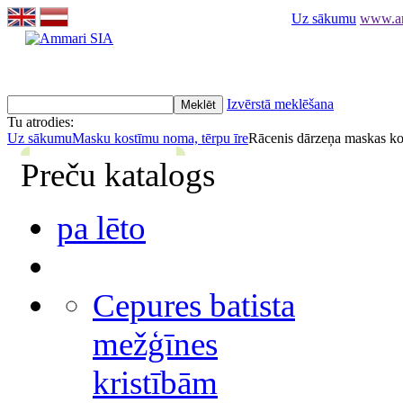
Uz sākumu
www.am
Izvērstā meklēšana
Tu atrodies:
Uz sākumu
Masku kostīmu noma, tērpu īre
Rācenis dārzeņa maskas ko
Preču katalogs
pa lēto
Cepures batista
mežģīnes
kristībām