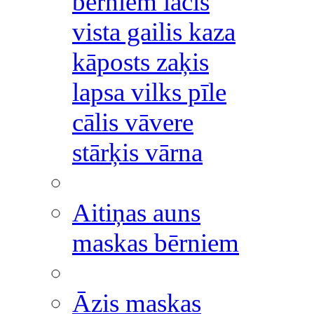
bērniem lācis
vista gailis kaza
kāposts zaķis
lapsa vilks pīle
cālis vāvere
stārķis vārna
Aitiņas auns
maskas bērniem
Āzis maskas