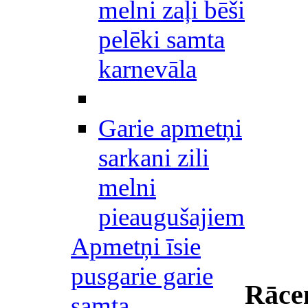
melni zaļi bēši
pelēki samta
karnevāla
Garie apmetņi
sarkani zili
melni
pieaugušajiem
Apmetņi īsie
pusgarie garie
Rāce
samta