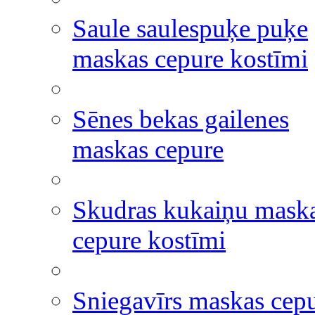
Saule saulespuķe puķe
maskas cepure kostīmi
Sēnes bekas gailenes
maskas cepure
Skudras kukaiņu mask
cepure kostīmi
Sniegavīrs maskas cep