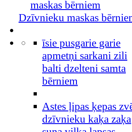
maskas bērniem
Dzīvnieku maskas bērni
īsie pusgarie garie
apmetņi sarkani zili
balti dzelteni samta
bērniem
Astes ļipas ķepas zv
dzīvnieku kaķa zaķa
suņa vilka lapsas