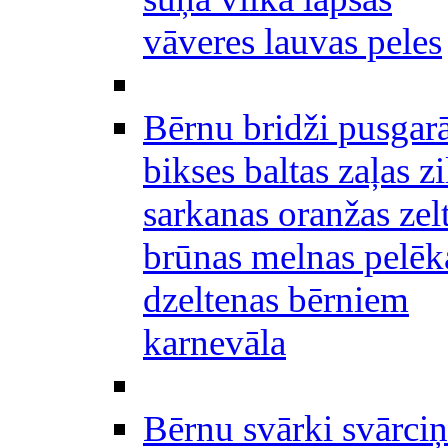
vāveres lauvas peles
Bērnu bridži pusgar
bikses baltas zaļas zi
sarkanas oranžas zel
brūnas melnas pelēk
dzeltenas bērniem
karnevāla
Bērnu svārki svārciņ