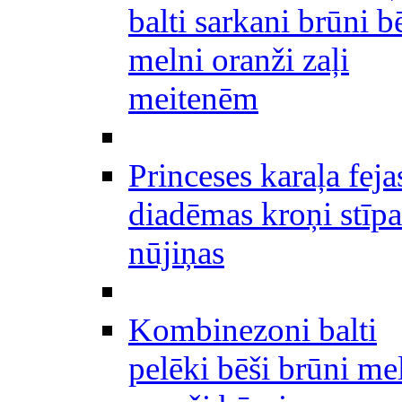
balti sarkani brūni b
melni oranži zaļi
meitenēm
Princeses karaļa feja
diadēmas kroņi stīpa
nūjiņas
Kombinezoni balti
pelēki bēši brūni me