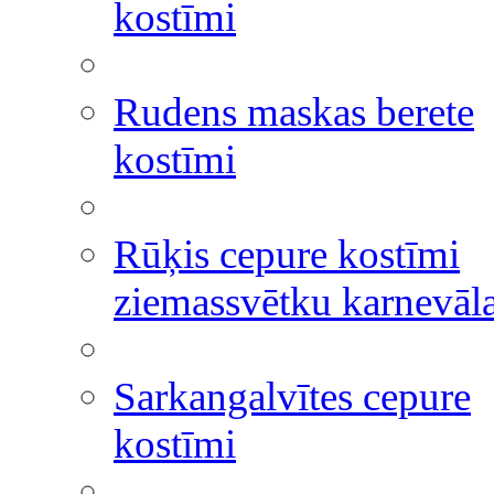
kostīmi
Rudens maskas berete
kostīmi
Rūķis cepure kostīmi
ziemassvētku karnevāl
Sarkangalvītes cepure
kostīmi