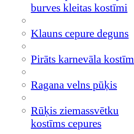
burves kleitas kostīmi
Klauns cepure deguns
Pirāts karnevāla kostīm
Ragana velns pūķis
Rūķis ziemassvētku
kostīms cepures