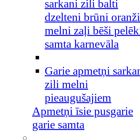
sarkani zili balti
dzelteni brūni oranži
melni zaļi bēši pelēk
samta karnevāla
Garie apmetņi sarka
zili melni
pieaugušajiem
Apmetņi īsie pusgarie
garie samta