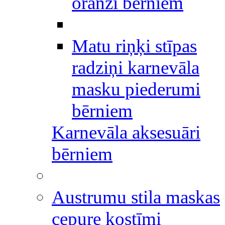
oranži bērniem
Matu riņķi stīpas
radziņi karnevāla
masku piederumi
bērniem
Karnevāla aksesuāri
bērniem
Austrumu stila maskas
cepure kostīmi