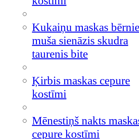
kostīmi
Kukaiņu maskas bērni
muša sienāzis skudra
taurenis bite
Ķirbis maskas cepure
kostīmi
Mēnestiņš nakts maska
cepure kostīmi