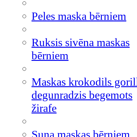
Peles maska bērniem
Ruksis sivēna maskas
bērniem
Maskas krokodils goril
degunradzis begemots
žirafe
Suņa maskas bērniem