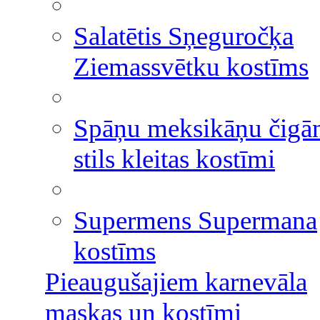
Salatētis Sņeguročķa
Ziemassvētku kostīms
Spāņu meksikāņu čigā
stils kleitas kostīmi
Supermens Supermana
kostīms
Pieaugušajiem karnevāla
maskas un kostīmi