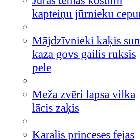
Jūras tēmas kostīmi
kapteiņu jūrnieku cepu
Mājdzīvnieki kaķis sun
kaza govs gailis ruksis
pele
Meža zvēri lapsa vilka
lācis zaķis
Karalis princeses fejas