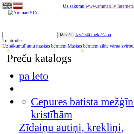
Uz sākumu
www.ammari.lv Interneta
Izvērstā meklēšana
Tu atrodies:
Uz sākumu
Putnu maskas bērniem
Maskas bērniem zīlīte vārna zvirbu
Preču katalogs
pa lēto
Cepures batista mežģīn
kristībām
Zīdaiņu autiņi, krekliņi,