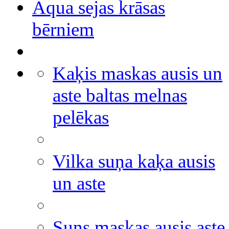
Aqua sejas krāsas
bērniem
Kaķis maskas ausis un
aste baltas melnas
pelēkas
Vilka suņa kaķa ausis
un aste
Suns maskas ausis aste