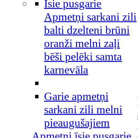
Īsie pusgarie
Apmetņi sarkani zili
balti dzelteni brūni
oranži melni zaļi
bēši pelēki samta
karnevāla
Garie apmetņi
sarkani zili melni
pieaugušajiem
Apmetņi īsie pusgarie