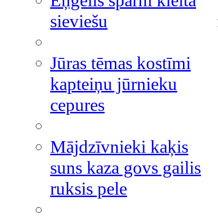
Eņģelis spārni kleita
sieviešu
Jūras tēmas kostīmi
kapteiņu jūrnieku
cepures
Mājdzīvnieki kaķis
suns kaza govs gailis
ruksis pele