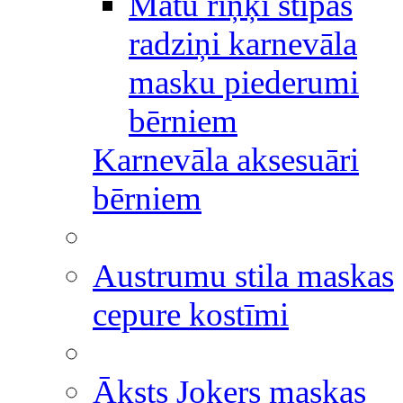
Matu riņķi stīpas
radziņi karnevāla
masku piederumi
bērniem
Karnevāla aksesuāri
bērniem
Austrumu stila maskas
cepure kostīmi
Āksts Jokers maskas