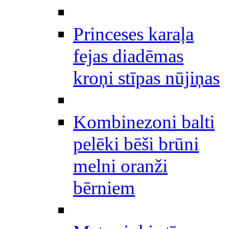
Princeses karaļa
fejas diadēmas
kroņi stīpas nūjiņas
Kombinezoni balti
pelēki bēši brūni
melni oranži
bērniem