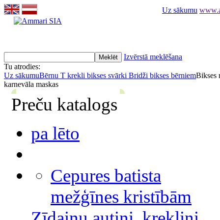
Uz sākumu
www.am
Izvērstā meklēšana
Tu atrodies:
Uz sākumu
Bērnu T krekli bikses svārki
Bridži bikses bērniem
Bikses 
karnevāla maskas
Preču katalogs
pa lēto
Cepures batista
mežģīnes kristībām
Zīdaiņu autiņi, krekliņi,