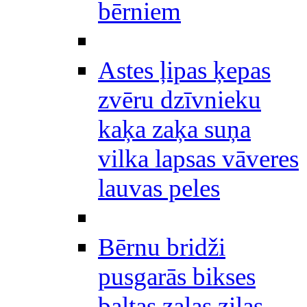
bērniem
Astes ļipas ķepas
zvēru dzīvnieku
kaķa zaķa suņa
vilka lapsas vāveres
lauvas peles
Bērnu bridži
pusgarās bikses
baltas zaļas zilas