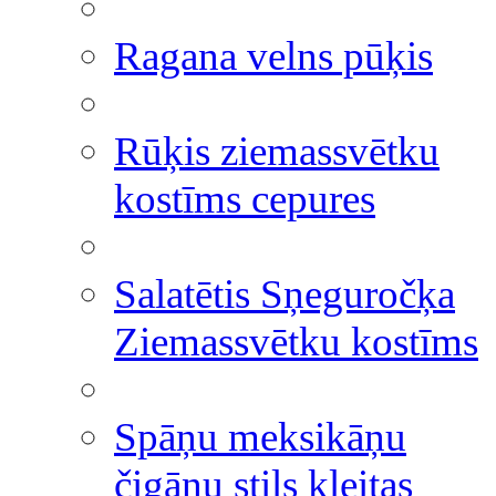
Ragana velns pūķis
Rūķis ziemassvētku
kostīms cepures
Salatētis Sņeguročķa
Ziemassvētku kostīms
Spāņu meksikāņu
čigānu stils kleitas