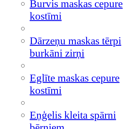
Burvis maskas cepure
kostīmi
Dārzeņu maskas tērpi
burkāni zirņi
Eglīte maskas cepure
kostīmi
Eņģelis kleita spārni
bērniem