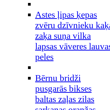
Astes ļipas ķepas
zvēru dzīvnieku kaķ
zaķa suņa vilka
lapsas vāveres lauva
peles
Bērnu bridži
pusgarās bikses
baltas zaļas zilas
sarkanas oranžas