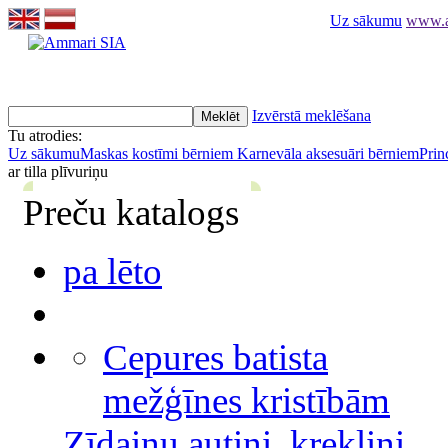
Uz sākumu
www.am
Izvērstā meklēšana
Tu atrodies:
Uz sākumu
Maskas kostīmi bērniem
Karnevāla aksesuāri bērniem
Prin
ar tilla plīvuriņu
Preču katalogs
pa lēto
Cepures batista
mežģīnes kristībām
Zīdaiņu autiņi, krekliņi,