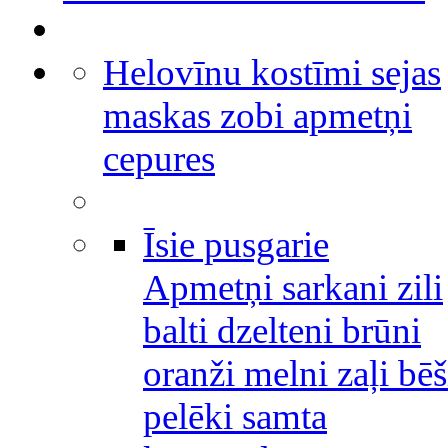
Helovīnu kostīmi sejas
maskas zobi apmetņi
cepures
Īsie pusgarie
Apmetņi sarkani zili
balti dzelteni brūni
oranži melni zaļi bēš
pelēki samta