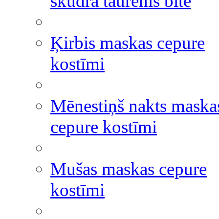
skudra taurenis bite
Ķirbis maskas cepure
kostīmi
Mēnestiņš nakts maska
cepure kostīmi
Mušas maskas cepure
kostīmi