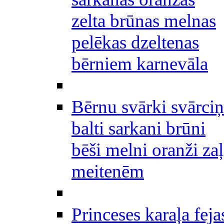
zelta brūnas melnas
pelēkas dzeltenas
bērniem karnevāla
Bērnu svārki svārciņ
balti sarkani brūni
bēši melni oranži zaļ
meitenēm
Princeses karaļa feja