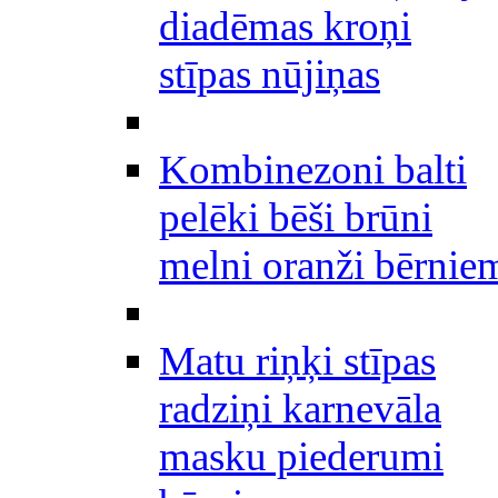
diadēmas kroņi
stīpas nūjiņas
Kombinezoni balti
pelēki bēši brūni
melni oranži bērnie
Matu riņķi stīpas
radziņi karnevāla
masku piederumi