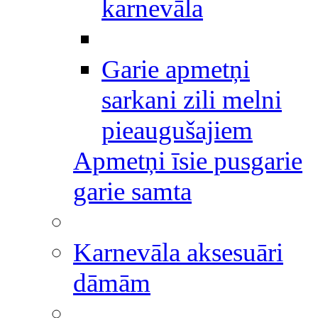
karnevāla
Garie apmetņi
sarkani zili melni
pieaugušajiem
Apmetņi īsie pusgarie
garie samta
Karnevāla aksesuāri
dāmām