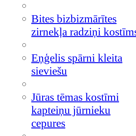
Bites bizbizmārītes
zirnekļa radziņi kostīm
Eņģelis spārni kleita
sieviešu
Jūras tēmas kostīmi
kapteiņu jūrnieku
cepures