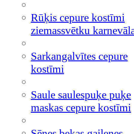
Rūķis cepure kostīmi
ziemassvētku karnevāl
Sarkangalvītes cepure
kostīmi
Saule saulespuķe puķe
maskas cepure kostīmi
Sēnes bekas gailenes