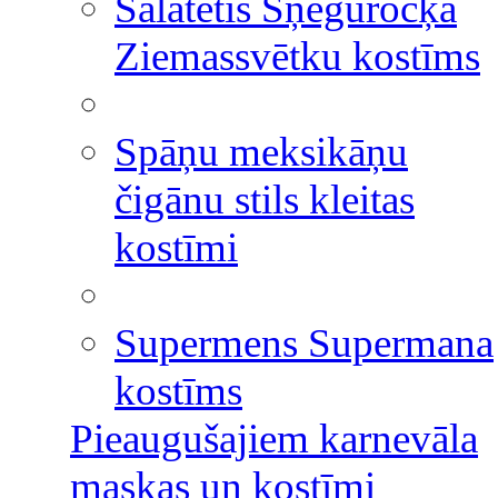
Salatētis Sņeguročķa
Ziemassvētku kostīms
Spāņu meksikāņu
čigānu stils kleitas
kostīmi
Supermens Supermana
kostīms
Pieaugušajiem karnevāla
maskas un kostīmi