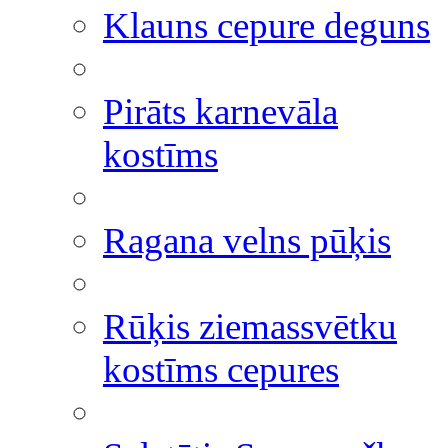
Klauns cepure deguns
Pirāts karnevāla
kostīms
Ragana velns pūķis
Rūķis ziemassvētku
kostīms cepures