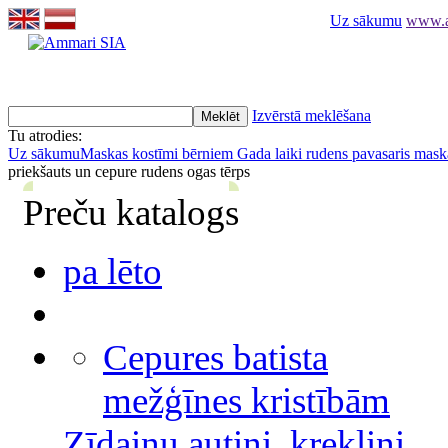
Uz sākumu
www.am
Izvērstā meklēšana
Tu atrodies:
Uz sākumu
Maskas kostīmi bērniem
Gada laiki rudens pavasaris mask
priekšauts un cepure rudens ogas tērps
Preču katalogs
pa lēto
Cepures batista
mežģīnes kristībām
Zīdaiņu autiņi, krekliņi,