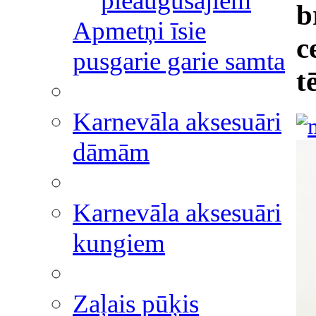
pieaugušajiem
b
Apmetņi īsie
c
pusgarie garie samta
t
Karnevāla aksesuāri
dāmām
Karnevāla aksesuāri
kungiem
Zaļais pūķis