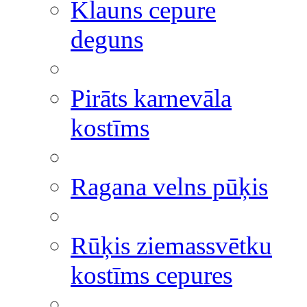
Klauns cepure
deguns
Pirāts karnevāla
kostīms
Ragana velns pūķis
Rūķis ziemassvētku
kostīms cepures