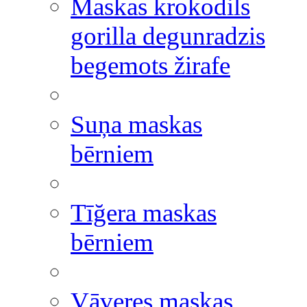
Maskas krokodils
gorilla degunradzis
begemots žirafe
Suņa maskas
bērniem
Tīğera maskas
bērniem
Vāveres maskas