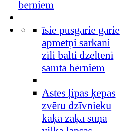
bērniem
īsie pusgarie garie
apmetņi sarkani
zili balti dzelteni
samta bērniem
Astes ļipas ķepas
zvēru dzīvnieku
kaķa zaķa suņa
vilka lapsas