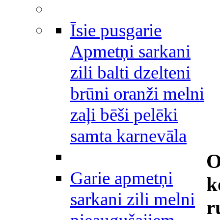
Īsie pusgarie
Apmetņi sarkani
zili balti dzelteni
brūni oranži melni
zaļi bēši pelēki
samta karnevāla
O
Garie apmetņi
k
sarkani zili melni
r