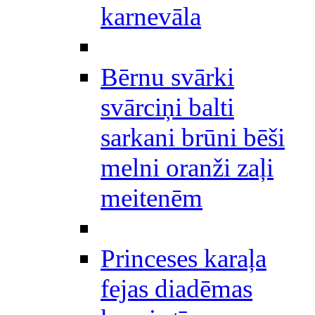
karnevāla
Bērnu svārki
svārciņi balti
sarkani brūni bēši
melni oranži zaļi
meitenēm
Princeses karaļa
fejas diadēmas