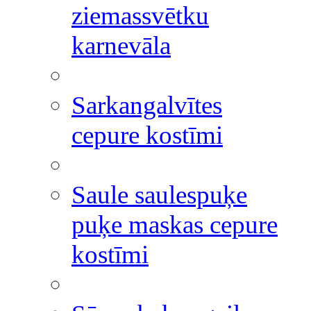
ziemassvētku
karnevāla
Sarkangalvītes
cepure kostīmi
Saule saulespuķe
puķe maskas cepure
kostīmi