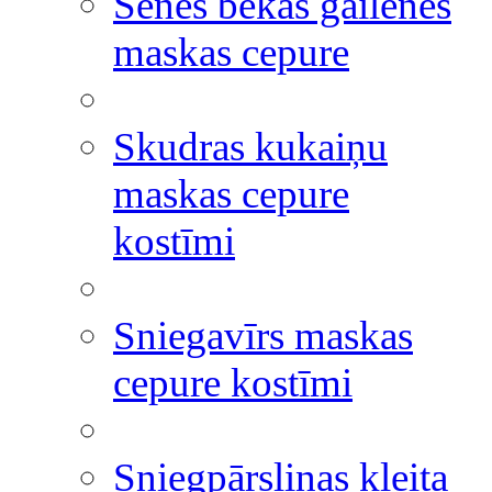
Sēnes bekas gailenes
maskas cepure
Skudras kukaiņu
maskas cepure
kostīmi
Sniegavīrs maskas
cepure kostīmi
Sniegpārsliņas kleita