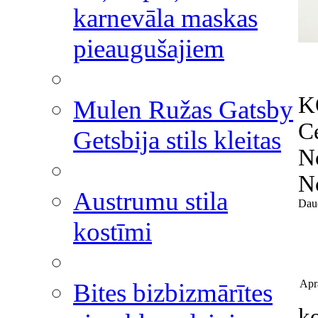
karnevāla maskas
pieaugušajiem
K
Mulen Ružas Gatsby
C
Getsbija stils kleitas
N
N
Austrumu stila
Dau
kostīmi
Apr
Bites bizbizmārītes
k