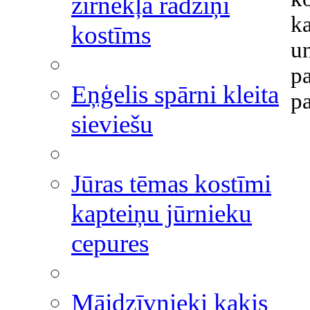
zirnekļa radziņi
k
kostīms
un
p
Eņģelis spārni kleita
p
sieviešu
Jūras tēmas kostīmi
kapteiņu jūrnieku
cepures
Mājdzīvnieki kaķis