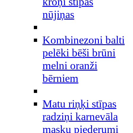
kroņi stīpas
nūjiņas
Kombinezoni balti
pelēki bēši brūni
melni oranži
bērniem
Matu riņķi stīpas
radziņi karnevāla
masku piederumi