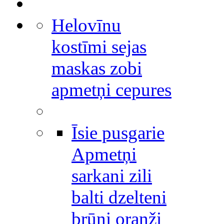
Helovīnu
kostīmi sejas
maskas zobi
apmetņi cepures
Īsie pusgarie
Apmetņi
sarkani zili
balti dzelteni
brūni oranži