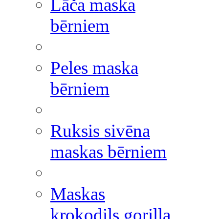
Lāča maska
bērniem
Peles maska
bērniem
Ruksis sivēna
maskas bērniem
Maskas
krokodils gorilla