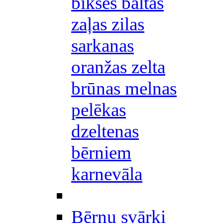
bikses baltas
zaļas zilas
sarkanas
oranžas zelta
brūnas melnas
pelēkas
dzeltenas
bērniem
karnevāla
Bērnu svārki