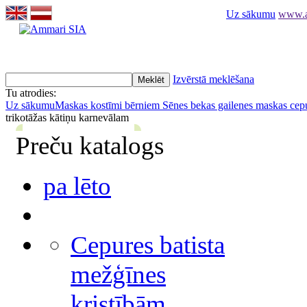
Uz sākumu
www.am
Izvērstā meklēšana
Tu atrodies:
Uz sākumu
Maskas kostīmi bērniem
Sēnes bekas gailenes maskas cep
trikotāžas kātiņu karnevālam
Preču katalogs
pa lēto
Cepures batista
mežģīnes
kristībām