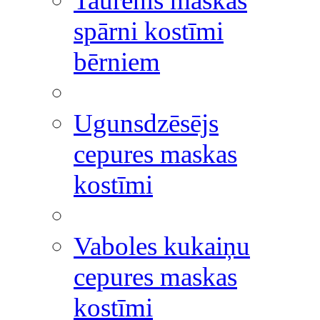
Taurenis maskas
spārni kostīmi
bērniem
Ugunsdzēsējs
cepures maskas
kostīmi
Vaboles kukaiņu
cepures maskas
kostīmi