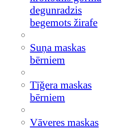
degunradzis
begemots žirafe
Suņa maskas
bērniem
Tīğera maskas
bērniem
Vāveres maskas