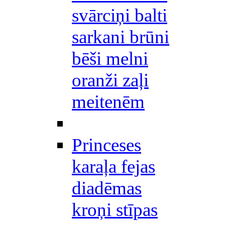
svārciņi balti
sarkani brūni
bēši melni
oranži zaļi
meitenēm
Princeses
karaļa fejas
diadēmas
kroņi stīpas