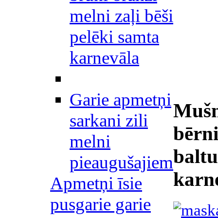
melni zaļi bēši
pelēki samta
karnevāla
Garie apmetņi
Mušm
sarkani zili
bērn
melni
baltu
pieaugušajiem
karn
Apmetņi īsie
pusgarie garie