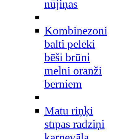
nūjiņas
Kombinezoni
balti pelēki
bēši brūni
melni oranži
bērniem
Matu riņķi
stīpas radziņi
karnevāla