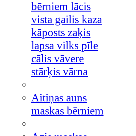
bērniem lācis
vista gailis kaza
kāposts zaķis
lapsa vilks pīle
cālis vāvere
stārķis vārna
Aitiņas auns
maskas bērniem