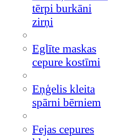
tērpi burkāni
zirņi
Eglīte maskas
cepure kostīmi
Eņģelis kleita
spārni bērniem
Fejas cepures