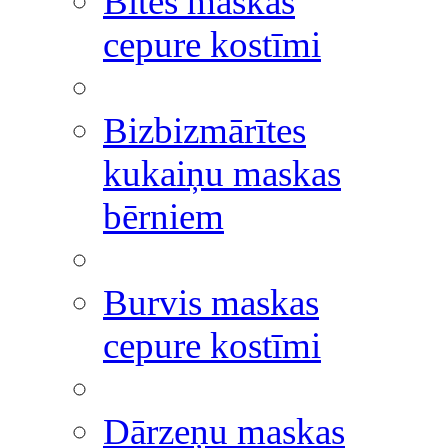
Bites maskas
cepure kostīmi
Bizbizmārītes
kukaiņu maskas
bērniem
Burvis maskas
cepure kostīmi
Dārzeņu maskas