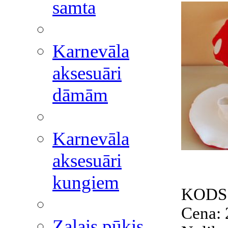
samta
Karnevāla
aksesuāri
dāmām
Karnevāla
aksesuāri
kungiem
KODS
Cena:
Zaļais pūķis