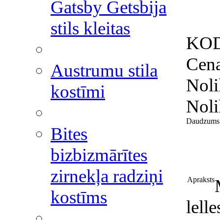
Gatsby Getsbija
stils kleitas
KO
Cen
Austrumu stila
Noli
kostīmi
Noli
Daudzums
Bites
bizbizmārītes
zirnekļa radziņi
Apraksts
kostīms
lell