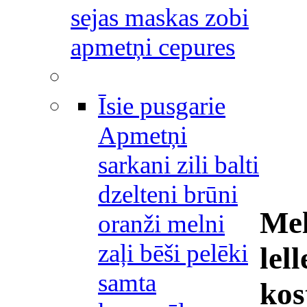
sejas maskas zobi
apmetņi cepures
Īsie pusgarie
Apmetņi
sarkani zili balti
dzelteni brūni
Mel
oranži melni
zaļi bēši pelēki
lel
samta
kos