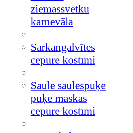
ziemassvētku
karnevāla
Sarkangalvītes
cepure kostīmi
Saule saulespuķe
puķe maskas
cepure kostīmi