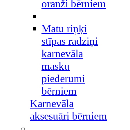
oranži bērniem
Matu riņķi
stīpas radziņi
karnevāla
masku
piederumi
bērniem
Karnevāla
aksesuāri bērniem