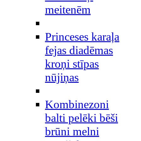
meitenēm
Princeses karaļa
fejas diadēmas
kroņi stīpas
nūjiņas
Kombinezoni
balti pelēki bēši
brūni melni