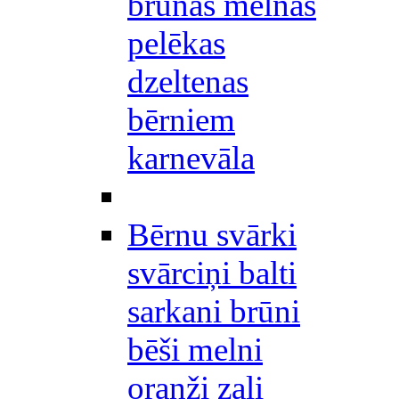
brūnas melnas
pelēkas
dzeltenas
bērniem
karnevāla
Bērnu svārki
svārciņi balti
sarkani brūni
bēši melni
oranži zaļi