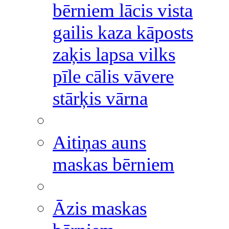
bērniem lācis vista
gailis kaza kāposts
zaķis lapsa vilks
pīle cālis vāvere
stārķis vārna
Aitiņas auns
maskas bērniem
Āzis maskas