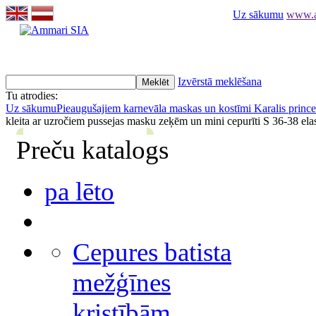
Uz sākumu
www.am
Izvērstā meklēšana
Tu atrodies:
Uz sākumu
Pieaugušajiem karnevāla maskas un kostīmi
Karalis prince
kleita ar uzročiem pussejas masku zeķēm un mini cepurīti S 36-38 ela
Preču katalogs
pa lēto
Cepures batista
mežģīnes
kristībām