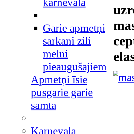
karnevāla
uzr
mas
Garie apmetņi
cep
sarkani zili
melni
ela
pieaugušajiem
Apmetņi īsie
pusgarie garie
samta
Karnevāla