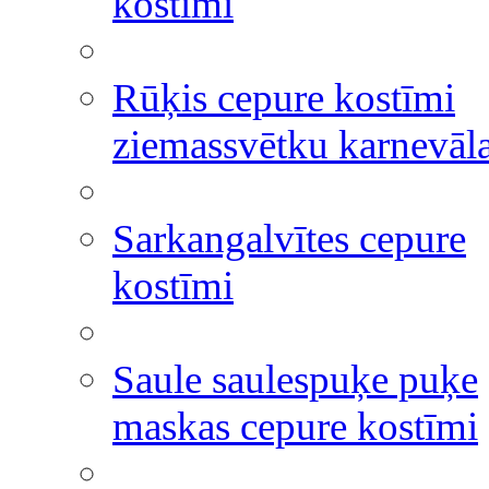
kostīmi
Rūķis cepure kostīmi
ziemassvētku karnevāl
Sarkangalvītes cepure
kostīmi
Saule saulespuķe puķe
maskas cepure kostīmi