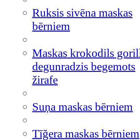
Ruksis sivēna maskas
bērniem
Maskas krokodils goril
degunradzis begemots
žirafe
Suņa maskas bērniem
Tīğera maskas bērniem