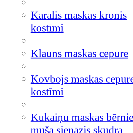
Karalis maskas kronis
kostīmi
Klauns maskas cepure
Kovbojs maskas cepur
kostīmi
Kukaiņu maskas bērni
muša sienāzis skudra