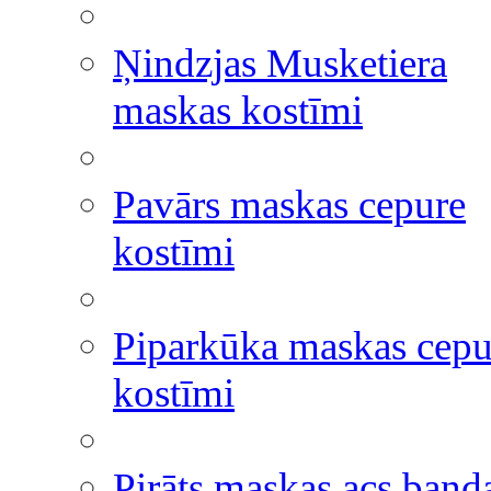
Ņindzjas Musketiera
maskas kostīmi
Pavārs maskas cepure
kostīmi
Piparkūka maskas cepu
kostīmi
Pirāts maskas acs band