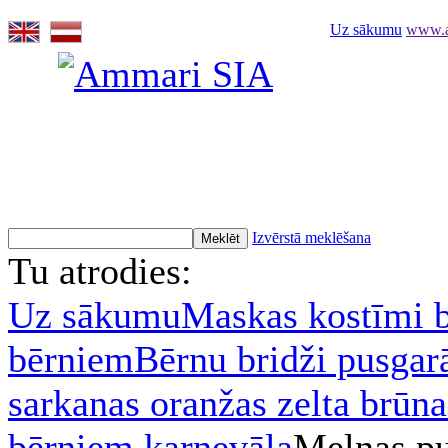
Uz sākumu
www.am
Izvērstā meklēšana
Tu atrodies:
Uz sākumu
Maskas kostīmi 
bērniem
Bērnu bridži pusgarā
sarkanas oranžas zelta brūn
bērniem karnevāla
Melnas pu