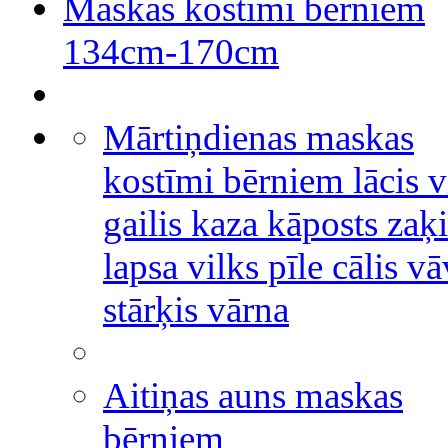
Maskas kostīmi bērniem
134cm-170cm
Mārtiņdienas maskas
kostīmi bērniem lācis v
gailis kaza kāposts zaķi
lapsa vilks pīle cālis v
stārķis vārna
Aitiņas auns maskas
bērniem