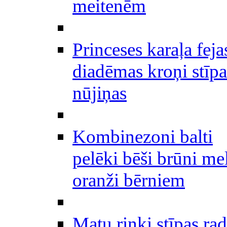
meitenēm
Princeses karaļa feja
diadēmas kroņi stīpa
nūjiņas
Kombinezoni balti
pelēki bēši brūni me
oranži bērniem
Matu riņķi stīpas rad