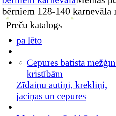
bērniem 128-140 karnevāla
Preču katalogs
pa lēto
Cepures batista mežģīn
kristībām
Zīdaiņu autiņi, krekliņi,
jaciņas un cepures