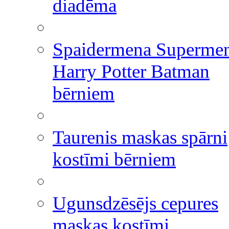
diadēma
Spaidermena Superme
Harry Potter Batman
bērniem
Taurenis maskas spārni
kostīmi bērniem
Ugunsdzēsējs cepures
maskas kostīmi