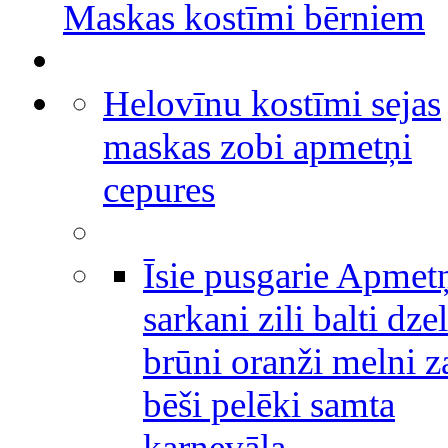
Maskas kostīmi bērniem
Helovīnu kostīmi sejas
maskas zobi apmetņi
cepures
Īsie pusgarie Apmet
sarkani zili balti dze
brūni oranži melni za
bēši pelēki samta
karnevāla