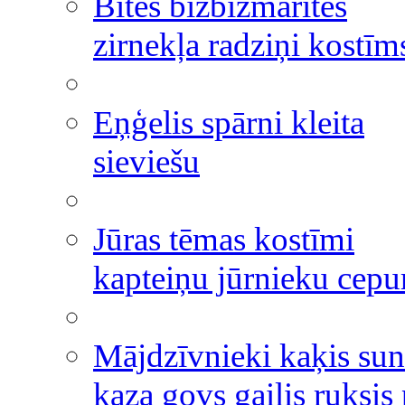
Bites bizbizmārītes
zirnekļa radziņi kostīm
Eņģelis spārni kleita
sieviešu
Jūras tēmas kostīmi
kapteiņu jūrnieku cepu
Mājdzīvnieki kaķis sun
kaza govs gailis ruksis 