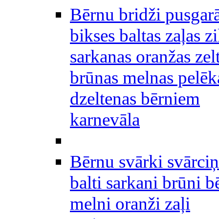
Bērnu bridži pusgar
bikses baltas zaļas zi
sarkanas oranžas zel
brūnas melnas pelēk
dzeltenas bērniem
karnevāla
Bērnu svārki svārciņ
balti sarkani brūni b
melni oranži zaļi