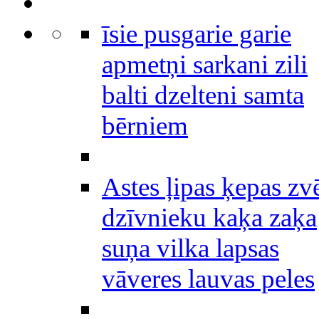
īsie pusgarie garie
apmetņi sarkani zili
balti dzelteni samta
bērniem
Astes ļipas ķepas zv
dzīvnieku kaķa zaķa
suņa vilka lapsas
vāveres lauvas peles