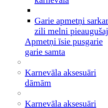
Garie apmetņi sarka
zili melni pieauguša
Apmetņi īsie pusgarie
garie samta
Karnevāla aksesuāri
dāmām
Karnevāla aksesuāri