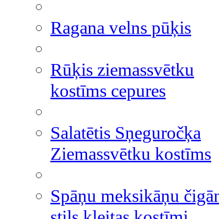
Ragana velns pūķis
Rūķis ziemassvētku
kostīms cepures
Salatētis Sņeguročķa
Ziemassvētku kostīms
Spāņu meksikāņu čigā
stils kleitas kostīmi