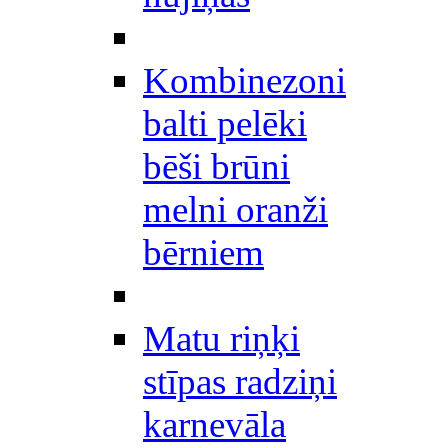
Kombinezoni
balti pelēki
bēši brūni
melni oranži
bērniem
Matu riņķi
stīpas radziņi
karnevāla