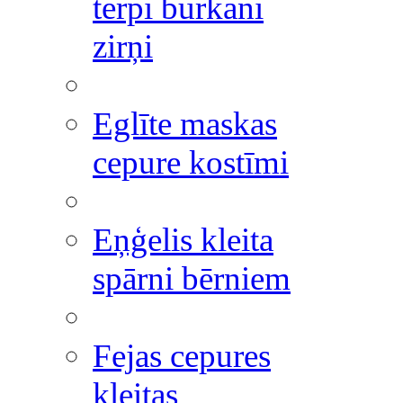
tērpi burkāni
zirņi
Eglīte maskas
cepure kostīmi
Eņģelis kleita
spārni bērniem
Fejas cepures
kleitas