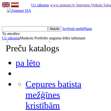
Uz sākumu
www.ammari.lv Interneta Veikals Sal
Izvērstā meklēšana
Tu atrodies:
Uz sākumu
Maskotu Portfolio auguma lelles talismani
Preču katalogs
pa lēto
Cepures batista
mežģīnes
kristībām