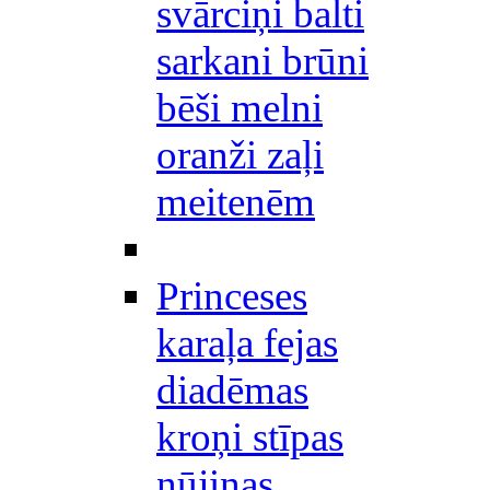
svārciņi balti
sarkani brūni
bēši melni
oranži zaļi
meitenēm
Princeses
karaļa fejas
diadēmas
kroņi stīpas
nūjiņas