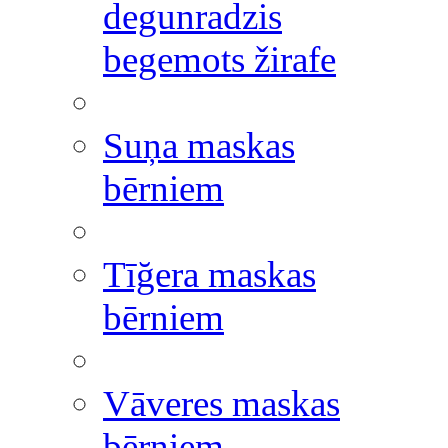
degunradzis
begemots žirafe
Suņa maskas
bērniem
Tīğera maskas
bērniem
Vāveres maskas
bērniem