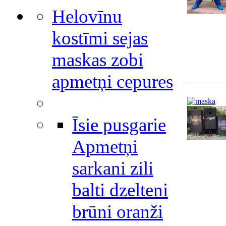
Helovīnu
kostīmi sejas
maskas zobi
apmetņi cepures
Īsie pusgarie
Apmetņi
sarkani zili
balti dzelteni
brūni oranži