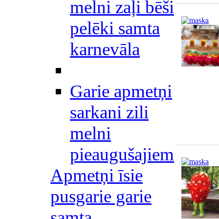
melni zaļi bēši
pelēki samta
karnevāla
Garie apmetņi
sarkani zili
melni
pieaugušajiem
Apmetņi īsie
pusgarie garie
samta