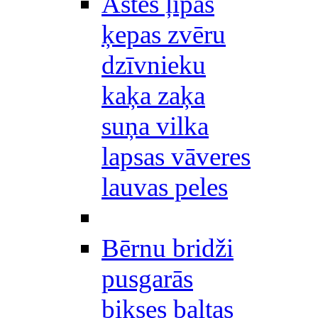
Astes ļipas
ķepas zvēru
dzīvnieku
kaķa zaķa
suņa vilka
lapsas vāveres
lauvas peles
Bērnu bridži
pusgarās
bikses baltas