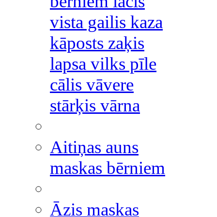
bērniem lācis
vista gailis kaza
kāposts zaķis
lapsa vilks pīle
cālis vāvere
stārķis vārna
Aitiņas auns
maskas bērniem
Āzis maskas