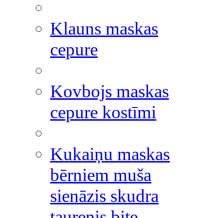
Klauns maskas
cepure
Kovbojs maskas
cepure kostīmi
Kukaiņu maskas
bērniem muša
sienāzis skudra
taurenis bite