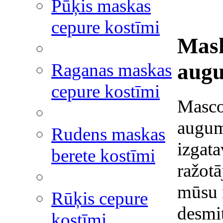
Pūķis maskas
cepure kostīmi
Mask
augu
Raganas maskas
cepure kostīmi
Mascot
augum
Rudens maskas
izgata
berete kostīmi
ražot
mūsu 
Rūķis cepure
desmit
kostīmi