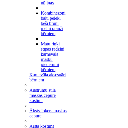
nūjiņas
Kombinezoni
balti pelēki
bēši brūni
melni oranži
bērniem
Matu riņķi
stīpas radziņi
karnevāla
masku
piederumi
bērniem
Karnevāla aksesuāri
bērniem
Austrumu stila
maskas cepure
kostīmi
Āksts Jokers maskas
cepure
Ārsta kostīms