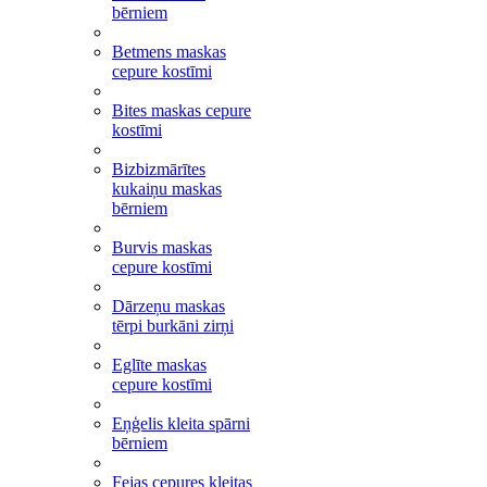
bērniem
Betmens maskas
cepure kostīmi
Bites maskas cepure
kostīmi
Bizbizmārītes
kukaiņu maskas
bērniem
Burvis maskas
cepure kostīmi
Dārzeņu maskas
tērpi burkāni zirņi
Eglīte maskas
cepure kostīmi
Eņģelis kleita spārni
bērniem
Fejas cepures kleitas