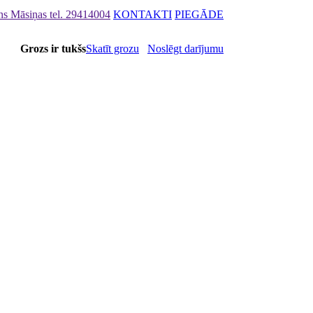
ons Māsiņas
tel. 29414004
KONTAKTI
PIEGĀDE
Grozs ir tukšs
Skatīt grozu
Noslēgt darījumu