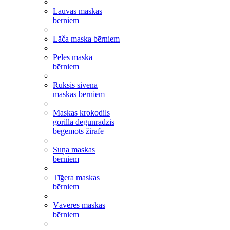
Lauvas maskas
bērniem
Lāča maska bērniem
Peles maska
bērniem
Ruksis sivēna
maskas bērniem
Maskas krokodils
gorilla degunradzis
begemots žirafe
Suņa maskas
bērniem
Tīğera maskas
bērniem
Vāveres maskas
bērniem