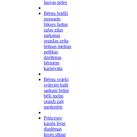
lauvas peles
Bērnu bridži
pusgarās
bikses baltas
zaļas zilas
sarkanas
oranžas zelta
brūnas melnas
pelēkas
dzeltenas
bērniem
karnevāla
Bērnu svārki
svārciņi balti
sarkani brūni
bēši melni
oranži zaļi
meitenēm
Princeses
karaļa fejas
diadēmas
kroņi stīpas