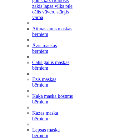
gailis kaza kāposts
zaķis lapsa vilks pīle
cālis vāvere stārķis
vārna
Aitiņas auns maskas
bērniem
Āzis maskas
bērniem
Cālis gailis maskas
bērniem
Ezis maskas
bērniem
Kaķa maska kostīms
bērniem
Kazas maska
bērniem
Lapsas maska
bērniem