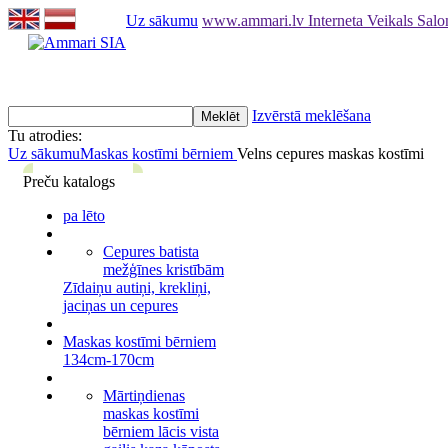
Uz sākumu
www.ammari.lv Interneta Veikals Sal
Izvērstā meklēšana
Tu atrodies:
Uz sākumu
Maskas kostīmi bērniem
Velns cepures maskas kostīmi
Preču katalogs
pa lēto
Cepures batista
mežģīnes kristībām
Zīdaiņu autiņi, krekliņi,
jaciņas un cepures
Maskas kostīmi bērniem
134cm-170cm
Mārtiņdienas
maskas kostīmi
bērniem lācis vista