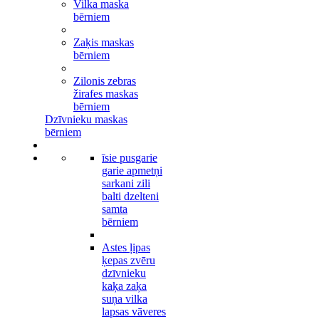
Vilka maska
bērniem
Zaķis maskas
bērniem
Zilonis zebras
žirafes maskas
bērniem
Dzīvnieku maskas
bērniem
īsie pusgarie
garie apmetņi
sarkani zili
balti dzelteni
samta
bērniem
Astes ļipas
ķepas zvēru
dzīvnieku
kaķa zaķa
suņa vilka
lapsas vāveres