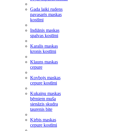
Gada laiki rudens
pavasaris maskas
kostīmi
Indiānis maskas
spalvas kostīmi
Karalis maskas
kronis kostīmi
Klauns maskas
cepure
Kovbojs maskas
cepure kostīmi
Kukaiņu maskas
bērniem muša
sienāzis skudra
taurenis bite
Ķirbis maskas
cepure kostīmi