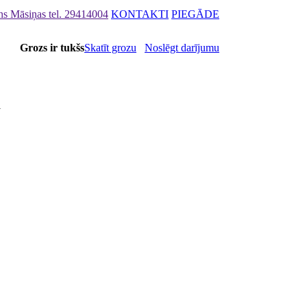
ons Māsiņas
tel. 29414004
KONTAKTI
PIEGĀDE
Grozs ir tukšs
Skatīt grozu
Noslēgt darījumu
mi