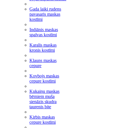
Gada laiki rudens
pavasaris maskas
kostīmi
Indiānis maskas
spalvas kostīmi
Karalis maskas
kronis kostīmi
Klauns maskas
cepure
Kovbojs maskas
cepure kostīmi
Kukaiņu maskas
bērniem muša
sienāzis skudra
taurenis bite
Ķirbis maskas
cepure kostīmi