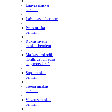
Lauvas maskas
bērniem
Lāča maska bērniem
Peles maska
bērniem
Ruksis sivēna
maskas bērniem
Maskas krokodils
gorilla degunradzis
begemots žirafe
Suņa maskas
bērniem
Tīğera maskas
bērniem
Vāveres maskas
bērniem