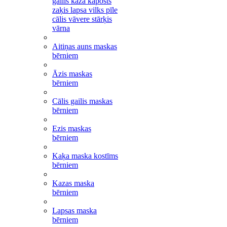
gailis kaza kāposts
zaķis lapsa vilks pīle
cālis vāvere stārķis
vārna
Aitiņas auns maskas
bērniem
Āzis maskas
bērniem
Cālis gailis maskas
bērniem
Ezis maskas
bērniem
Kaķa maska kostīms
bērniem
Kazas maska
bērniem
Lapsas maska
bērniem