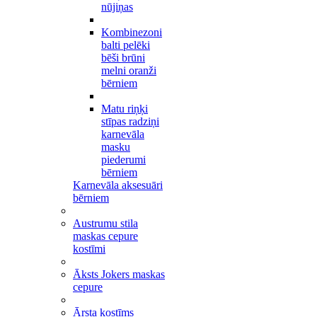
nūjiņas
Kombinezoni
balti pelēki
bēši brūni
melni oranži
bērniem
Matu riņķi
stīpas radziņi
karnevāla
masku
piederumi
bērniem
Karnevāla aksesuāri
bērniem
Austrumu stila
maskas cepure
kostīmi
Āksts Jokers maskas
cepure
Ārsta kostīms