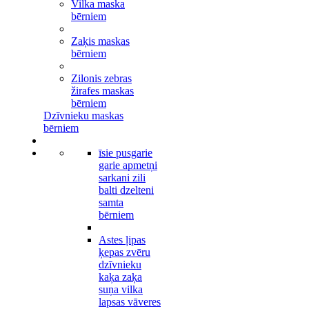
Vilka maska
bērniem
Zaķis maskas
bērniem
Zilonis zebras
žirafes maskas
bērniem
Dzīvnieku maskas
bērniem
īsie pusgarie
garie apmetņi
sarkani zili
balti dzelteni
samta
bērniem
Astes ļipas
ķepas zvēru
dzīvnieku
kaķa zaķa
suņa vilka
lapsas vāveres