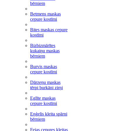
bērniem
Betmens maskas
cepure kostīmi
Bites maskas cepure
kostīmi
Bizbizmārītes
kukaiņu maskas
bērniem
Burvis maskas
cepure kostīmi
Dārzeņu maskas
tērpi burkāni zirņi
Eglīte maskas
cepure kostīmi
Eņģelis kleita spārni
bērniem
Fejas cepures kleitas