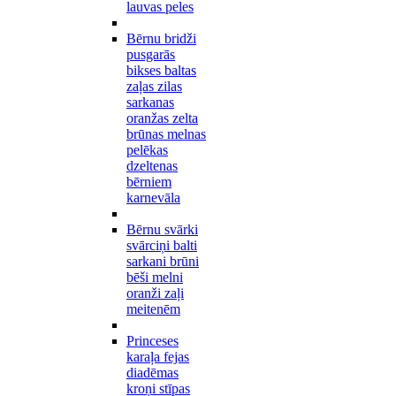
lauvas peles
Bērnu bridži
pusgarās
bikses baltas
zaļas zilas
sarkanas
oranžas zelta
brūnas melnas
pelēkas
dzeltenas
bērniem
karnevāla
Bērnu svārki
svārciņi balti
sarkani brūni
bēši melni
oranži zaļi
meitenēm
Princeses
karaļa fejas
diadēmas
kroņi stīpas