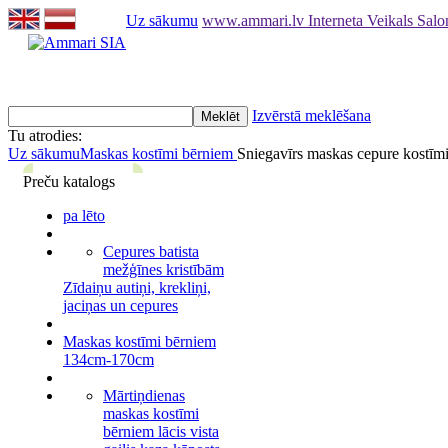
Uz sākumu
www.ammari.lv Interneta Veikals Sal
Izvērstā meklēšana
Tu atrodies:
Uz sākumu
Maskas kostīmi bērniem
Sniegavīrs maskas cepure kostī
Preču katalogs
pa lēto
Cepures batista
mežģīnes kristībām
Zīdaiņu autiņi, krekliņi,
jaciņas un cepures
Maskas kostīmi bērniem
134cm-170cm
Mārtiņdienas
maskas kostīmi
bērniem lācis vista