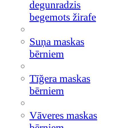
degunradzis
begemots žirafe
Suņa maskas
bērniem
Tīğera maskas
bērniem
Vāveres maskas
bērniem