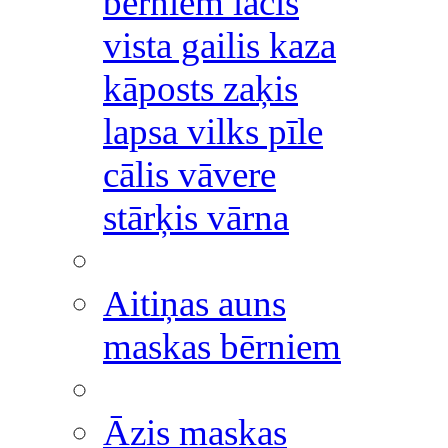
bērniem lācis
vista gailis kaza
kāposts zaķis
lapsa vilks pīle
cālis vāvere
stārķis vārna
Aitiņas auns
maskas bērniem
Āzis maskas