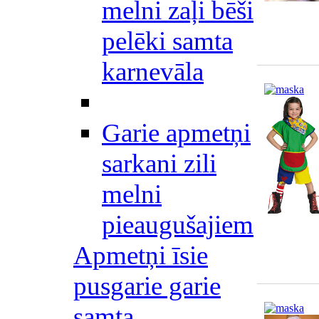
melni zaļi bēši
pelēki samta
karnevāla
Garie apmetņi
sarkani zili
melni
pieaugušajiem
Apmetņi īsie
pusgarie garie
samta