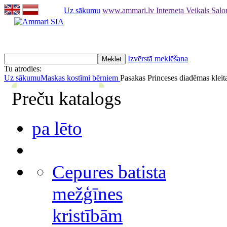
Uz sākumu
www.ammari.lv Interneta Veikals Sal
Izvērstā meklēšana
Tu atrodies:
Uz sākumu
Maskas kostīmi bērniem
Pasakas Princeses diadēmas klei
Preču katalogs
pa lēto
Cepures batista
mežģīnes
kristībām