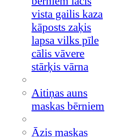
bērniem lācis
vista gailis kaza
kāposts zaķis
lapsa vilks pīle
cālis vāvere
stārķis vārna
Aitiņas auns
maskas bērniem
Āzis maskas