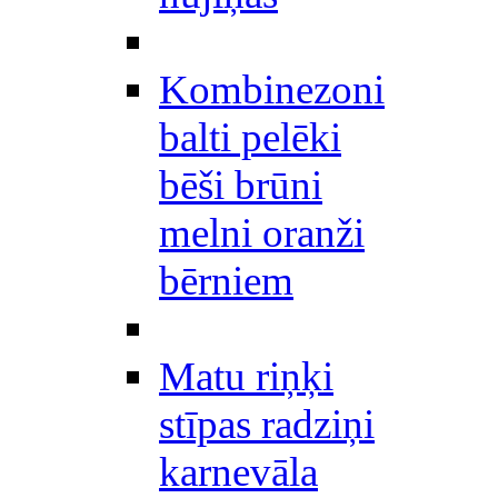
Kombinezoni
balti pelēki
bēši brūni
melni oranži
bērniem
Matu riņķi
stīpas radziņi
karnevāla