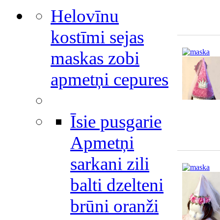
Helovīnu
kostīmi sejas
maskas zobi
apmetņi cepures
Īsie pusgarie
Apmetņi
sarkani zili
balti dzelteni
brūni oranži