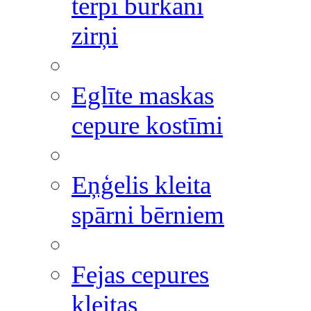
tērpi burkāni
zirņi
Eglīte maskas
cepure kostīmi
Eņģelis kleita
spārni bērniem
Fejas cepures
kleitas