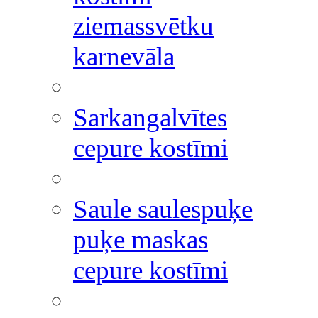
ziemassvētku
karnevāla
Sarkangalvītes
cepure kostīmi
Saule saulespuķe
puķe maskas
cepure kostīmi