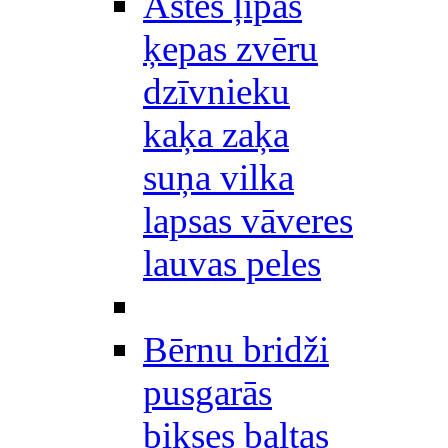
Astes ļipas
ķepas zvēru
dzīvnieku
kaķa zaķa
suņa vilka
lapsas vāveres
lauvas peles
Bērnu bridži
pusgarās
bikses baltas