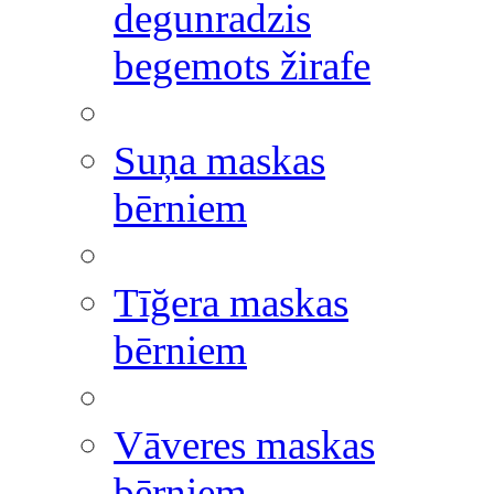
degunradzis
begemots žirafe
Suņa maskas
bērniem
Tīğera maskas
bērniem
Vāveres maskas
bērniem