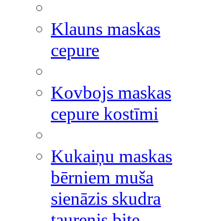
Klauns maskas
cepure
Kovbojs maskas
cepure kostīmi
Kukaiņu maskas
bērniem muša
sienāzis skudra
taurenis bite