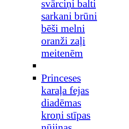
svārciņi balti
sarkani brūni
bēši melni
oranži zaļi
meitenēm
Princeses
karaļa fejas
diadēmas
kroņi stīpas
nūjiņas