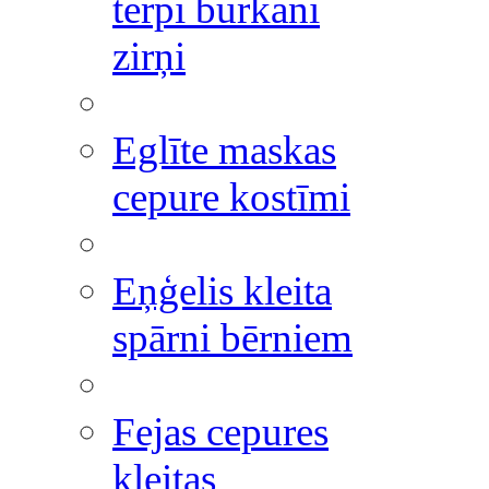
tērpi burkāni
zirņi
Eglīte maskas
cepure kostīmi
Eņģelis kleita
spārni bērniem
Fejas cepures
kleitas