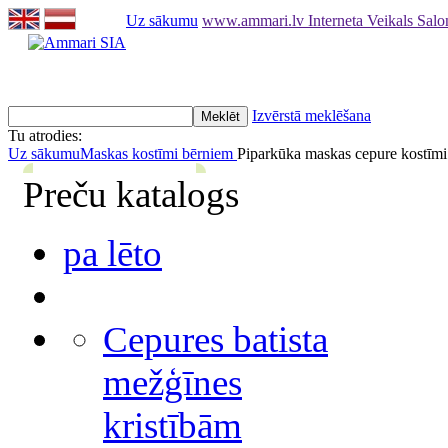
Uz sākumu
www.ammari.lv Interneta Veikals Sal
Izvērstā meklēšana
Tu atrodies:
Uz sākumu
Maskas kostīmi bērniem
Piparkūka maskas cepure kostīm
Preču katalogs
pa lēto
Cepures batista
mežģīnes
kristībām