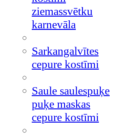
ziemassvētku
karnevāla
Sarkangalvītes
cepure kostīmi
Saule saulespuķe
puķe maskas
cepure kostīmi