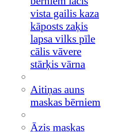
bērniem lācis
vista gailis kaza
kāposts zaķis
lapsa vilks pīle
cālis vāvere
stārķis vārna
Aitiņas auns
maskas bērniem
Āzis maskas