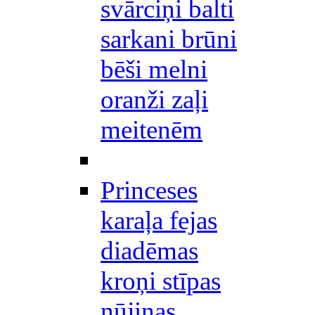
svārciņi balti
sarkani brūni
bēši melni
oranži zaļi
meitenēm
Princeses
karaļa fejas
diadēmas
kroņi stīpas
nūjiņas