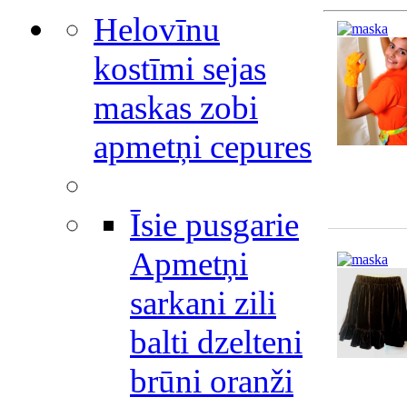
Helovīnu
kostīmi sejas
maskas zobi
apmetņi cepures
Īsie pusgarie
Apmetņi
sarkani zili
balti dzelteni
brūni oranži