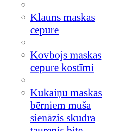
Klauns maskas
cepure
Kovbojs maskas
cepure kostīmi
Kukaiņu maskas
bērniem muša
sienāzis skudra
taurenis bite