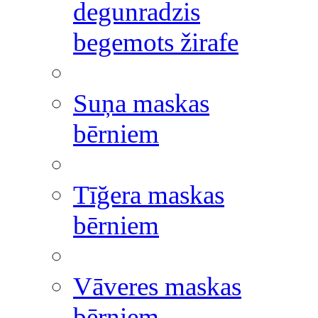
degunradzis
begemots žirafe
Suņa maskas
bērniem
Tīğera maskas
bērniem
Vāveres maskas
bērniem