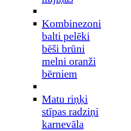
Kombinezoni
balti pelēki
bēši brūni
melni oranži
bērniem
Matu riņķi
stīpas radziņi
karnevāla