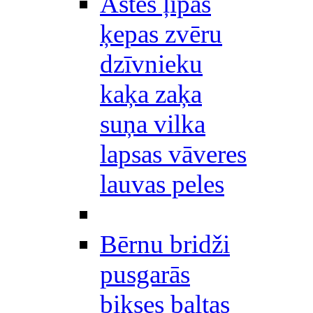
Astes ļipas
ķepas zvēru
dzīvnieku
kaķa zaķa
suņa vilka
lapsas vāveres
lauvas peles
Bērnu bridži
pusgarās
bikses baltas