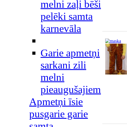
melni zaļi bēši
pelēki samta
karnevāla
Garie apmetņi
sarkani zili
melni
pieaugušajiem
Apmetņi īsie
pusgarie garie
samta