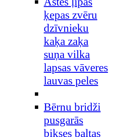
Astes ļipas
ķepas zvēru
dzīvnieku
kaķa zaķa
suņa vilka
lapsas vāveres
lauvas peles
Bērnu bridži
pusgarās
bikses baltas