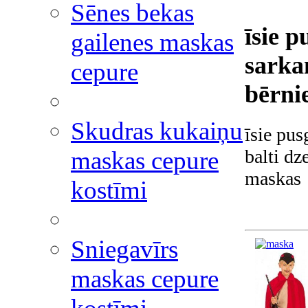
Sēnes bekas
īsie p
gailenes maskas
sarkan
cepure
bērni
Skudras kukaiņu
īsie pus
balti dz
maskas cepure
maskas
kostīmi
Sniegavīrs
maskas cepure