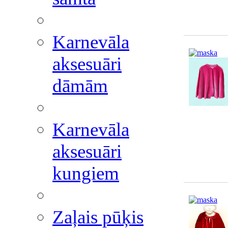
Karnevāla
aksesuāri
dāmām
Karnevāla
aksesuāri
kungiem
Zaļais pūķis