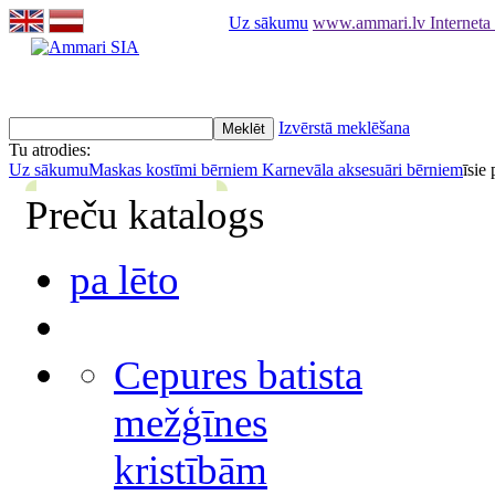
Uz sākumu
www.ammari.lv Interneta
Izvērstā meklēšana
Tu atrodies:
Uz sākumu
Maskas kostīmi bērniem
Karnevāla aksesuāri bērniem
īsie
Preču katalogs
pa lēto
Cepures batista
mežģīnes
kristībām