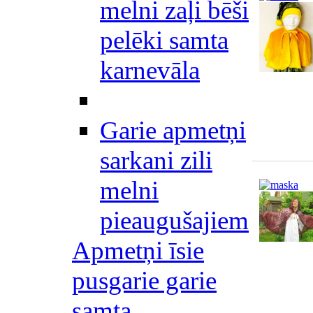
melni zaļi bēši
pelēki samta
karnevāla
Garie apmetņi
sarkani zili
melni
pieaugušajiem
Apmetņi īsie
pusgarie garie
samta