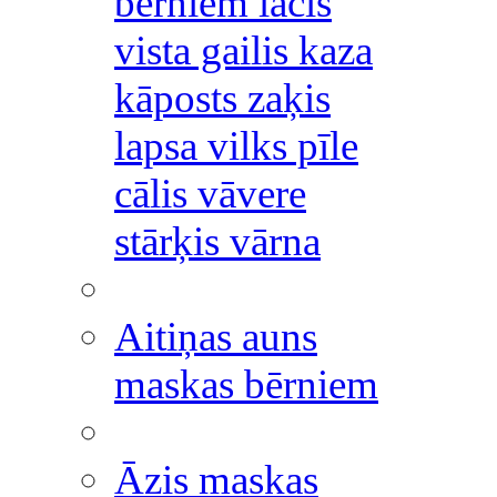
bērniem lācis
vista gailis kaza
kāposts zaķis
lapsa vilks pīle
cālis vāvere
stārķis vārna
Aitiņas auns
maskas bērniem
Āzis maskas