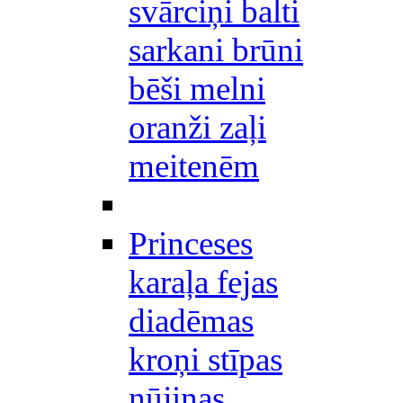
svārciņi balti
sarkani brūni
bēši melni
oranži zaļi
meitenēm
Princeses
karaļa fejas
diadēmas
kroņi stīpas
nūjiņas