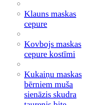
Klauns maskas
cepure
Kovbojs maskas
cepure kostīmi
Kukaiņu maskas
bērniem muša
sienāzis skudra
taurenis bite