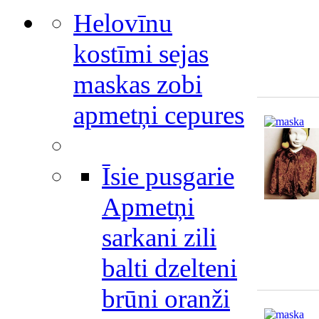
Helovīnu
kostīmi sejas
maskas zobi
apmetņi cepures
Īsie pusgarie
Apmetņi
sarkani zili
balti dzelteni
brūni oranži