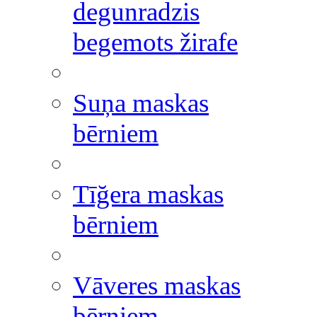
degunradzis
begemots žirafe
Suņa maskas
bērniem
Tīğera maskas
bērniem
Vāveres maskas
bērniem