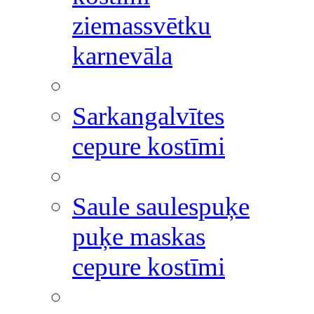
ziemassvētku
karnevāla
Sarkangalvītes
cepure kostīmi
Saule saulespuķe
puķe maskas
cepure kostīmi