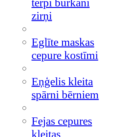
tērpi burkāni
zirņi
Eglīte maskas
cepure kostīmi
Eņģelis kleita
spārni bērniem
Fejas cepures
kleitas