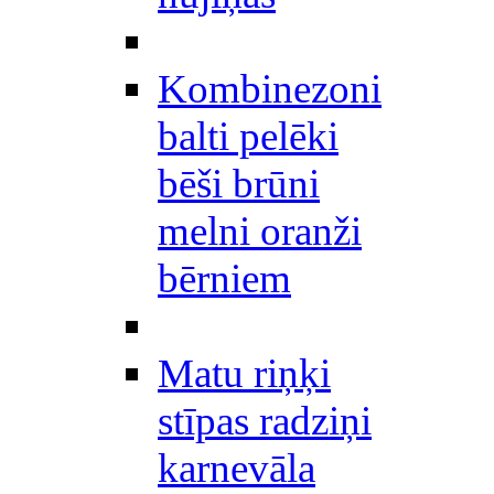
Kombinezoni
balti pelēki
bēši brūni
melni oranži
bērniem
Matu riņķi
stīpas radziņi
karnevāla