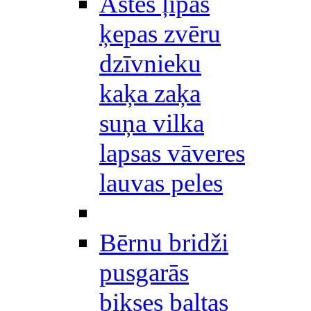
Astes ļipas
ķepas zvēru
dzīvnieku
kaķa zaķa
suņa vilka
lapsas vāveres
lauvas peles
Bērnu bridži
pusgarās
bikses baltas