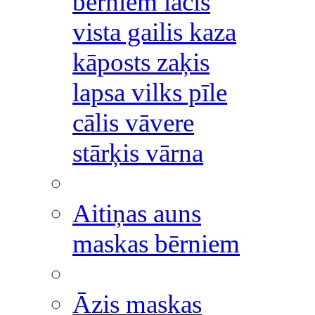
bērniem lācis
vista gailis kaza
kāposts zaķis
lapsa vilks pīle
cālis vāvere
stārķis vārna
Aitiņas auns
maskas bērniem
Āzis maskas