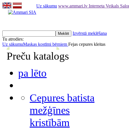
Uz sākumu
www.ammari.lv Interneta Veikals Sal
Izvērstā meklēšana
Tu atrodies:
Uz sākumu
Maskas kostīmi bērniem
Fejas cepures kleitas
Preču katalogs
pa lēto
Cepures batista
mežģīnes
kristībām