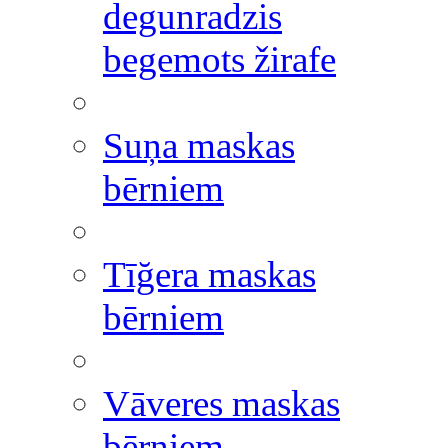
degunradzis
begemots žirafe
Suņa maskas
bērniem
Tīğera maskas
bērniem
Vāveres maskas
bērniem