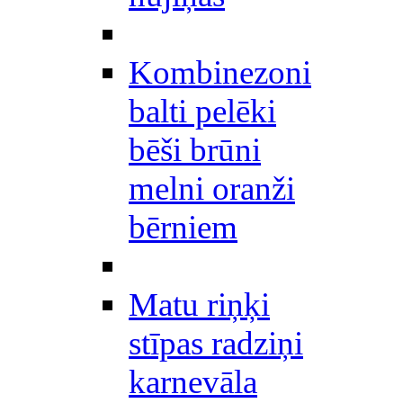
Kombinezoni
balti pelēki
bēši brūni
melni oranži
bērniem
Matu riņķi
stīpas radziņi
karnevāla