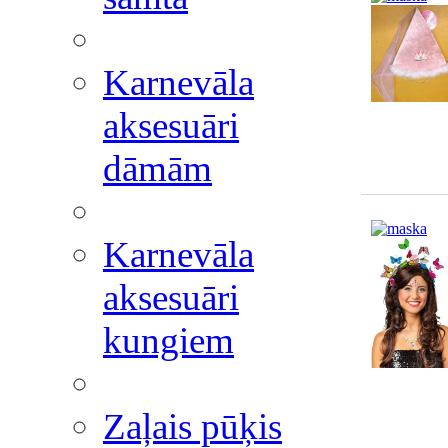
Karnevāla
aksesuāri
dāmām
Karnevāla
aksesuāri
kungiem
Zaļais pūķis