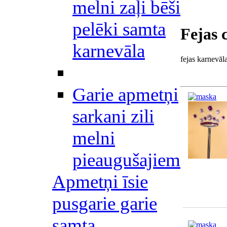
melni zaļi bēši
pelēki samta
Fejas 
karnevāla
fejas karnevāl
Garie apmetņi
sarkani zili
melni
pieaugušajiem
Apmetņi īsie
pusgarie garie
samta