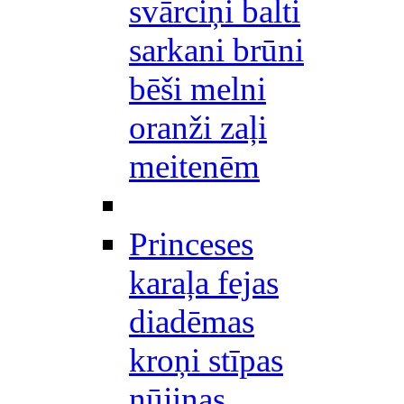
svārciņi balti
sarkani brūni
bēši melni
oranži zaļi
meitenēm
Princeses
karaļa fejas
diadēmas
kroņi stīpas
nūjiņas