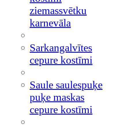
ziemassvētku
karnevāla
Sarkangalvītes
cepure kostīmi
Saule saulespuķe
puķe maskas
cepure kostīmi