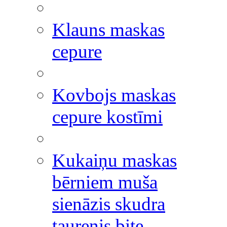
Klauns maskas
cepure
Kovbojs maskas
cepure kostīmi
Kukaiņu maskas
bērniem muša
sienāzis skudra
taurenis bite