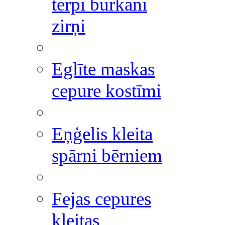
tērpi burkāni
zirņi
Eglīte maskas
cepure kostīmi
Eņģelis kleita
spārni bērniem
Fejas cepures
kleitas